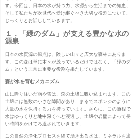
す。今回は、日本の水が持つ力、水源から生活までの知恵、
そして私たちが次世代へ受け継ぐべき大切な役割について、
じっくりとお話ししていきます。
１．「緑のダム」が支える豊かな水の
源泉
日本の水資源の原点は、険しい山々と広大な森林にありま
す。この森は単に木々が茂っているだけではなく、「緑のダ
ム」という非常に重要な役割を果たしています。
森が水を育むメカニズム
山に降り注いだ雨や雪は、森の土壌に吸い込まれます。この
土壌には無数の小さな隙間があり、まるでスポンジのように
大量の水を保持する力を持っています。さらに、この過程で
水はゆっくりと地中深くへと浸透し、土壌や岩盤によって長
い時間をかけてろ過されていきます。
この自然の浄化プロセスを経て湧き出る水は、ミネラルを適