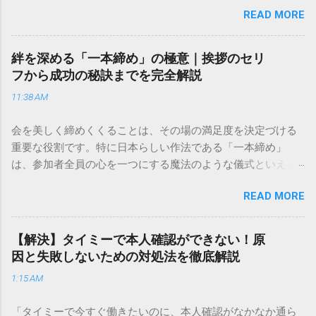
READ MORE
きできる？」といった疑問を抱える方も多いはずです。 福山
通運は企業間物流のイメージが強いかもしれませんが、個人
向けの宅配サービスも非常に充実しています。大切なのは、
絆を深める「一本締め」の極意｜挨拶のセリ
目的に合わせた適切な連絡先を選ぶことです。この記事で
フから成功の秘訣までを完全解説
は、荷物の追跡確認から営業所への電話連絡、再配達の依頼
11:38 AM
手順まで、初めての方でも迷わずに解決できる方法を詳しく
解説します。 福山通運のサービスの特徴と強み 福山通運は日
会を美しく締めくくることは、その場の満足度を決定づける
本全国に広範なネットワークを持つ大手運送会社です。特に
重要な役割です。特に日本らしい作法である「一本締め」
重量物や大型の荷物、そして企業間の輸送において圧倒的な
は、参加者全員の心を一つにする魔法のような儀式といえる
実績を誇ります。 個人で利用する場合、他の宅配業者と少し
でしょう。 「突然の指名で何を話せばいいかわからない」
異なる点として「営業所ごとの対応が非常にきめ細かい」と
READ MORE
「手拍子のリズムに自信がない」と不安を感じる方も多いは
いう特徴があります。地域に密着した各拠点が配送をコント
ずです。この記事では、ビジネスからカジュアルな集まりま
ロールしているため、現場の状況に合わせた柔軟な相談がし
で、どのような場面でも堂々と立ち振る舞えるための「一本
やすいのがメリットです。まずは、今抱えている悩みがどの
【解決】タイミーで本人確認ができない！原
締め」の作法を、基礎知識から具体的なセリフ例まで丁寧に
サービスで解決できるかを確認していきましょう。 1. 荷物の
因と失敗しないための対処法を徹底解説
解説します。 一本締めとは？その本質と効果 一本締めは、単
状況を今すぐ知りたい場合（配送状況の確認） 問い合わせの
1:15 AM
に手を叩いて終わらせる作業ではありません。その時間、そ
電話をかける前に、まずは「お荷物配達状況照会」を確認す
の場所で共有した喜びや感謝を、全員の手拍子という形にし
るのが最も効率的です。現在の荷物がいったいどこにあるの
「タイミーで今すぐ働きたいのに、本人確認がなかなか通ら