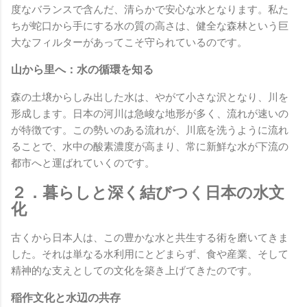
度なバランスで含んだ、清らかで安心な水となります。私た
ちが蛇口から手にする水の質の高さは、健全な森林という巨
大なフィルターがあってこそ守られているのです。
山から里へ：水の循環を知る
森の土壌からしみ出した水は、やがて小さな沢となり、川を
形成します。日本の河川は急峻な地形が多く、流れが速いの
が特徴です。この勢いのある流れが、川底を洗うように流れ
ることで、水中の酸素濃度が高まり、常に新鮮な水が下流の
都市へと運ばれていくのです。
２．暮らしと深く結びつく日本の水文
化
古くから日本人は、この豊かな水と共生する術を磨いてきま
した。それは単なる水利用にとどまらず、食や産業、そして
精神的な支えとしての文化を築き上げてきたのです。
稲作文化と水辺の共存