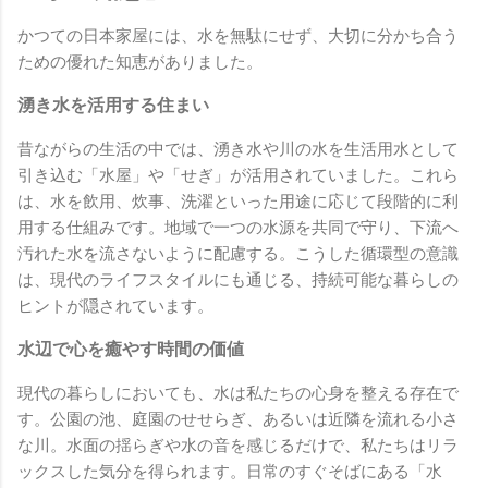
かつての日本家屋には、水を無駄にせず、大切に分かち合う
ための優れた知恵がありました。
湧き水を活用する住まい
昔ながらの生活の中では、湧き水や川の水を生活用水として
引き込む「水屋」や「せぎ」が活用されていました。これら
は、水を飲用、炊事、洗濯といった用途に応じて段階的に利
用する仕組みです。地域で一つの水源を共同で守り、下流へ
汚れた水を流さないように配慮する。こうした循環型の意識
は、現代のライフスタイルにも通じる、持続可能な暮らしの
ヒントが隠されています。
水辺で心を癒やす時間の価値
現代の暮らしにおいても、水は私たちの心身を整える存在で
す。公園の池、庭園のせせらぎ、あるいは近隣を流れる小さ
な川。水面の揺らぎや水の音を感じるだけで、私たちはリラ
ックスした気分を得られます。日常のすぐそばにある「水