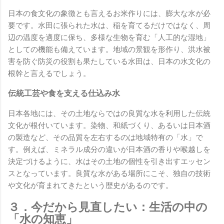
日本の食文化の象徴とも言えるお米作りには、膨大な水が必
要です。水田に張られた水は、稲を育てるだけではなく、周
辺の温度を適度に保ち、多様な生物を育む「人工的な湿地」
としての機能も備えています。地域の景観を形作り、洪水被
害を防ぐ防災の役割も果たしている水田は、日本の水文化の
根幹と言えるでしょう。
伝統工芸や食を支える仕込み水
日本各地には、その土地ならではの良質な水を利用した伝統
文化が根付いています。染物、和紙づくり、あるいは日本酒
の製造など、その品質を左右するのは地域特有の「水」で
す。例えば、ミネラル成分の違いが日本酒の香りや喉越しを
決定づけるように、水はその土地の個性を引き出すエッセン
スとなっています。良質な水がある場所にこそ、独自の技術
や文化が育まれてきたという歴史があるのです。
３．今だから見直したい：生活の中の
「水の知恵」