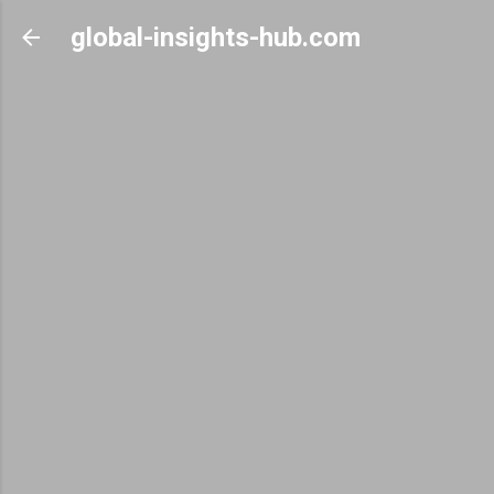
Skip to main content
global-insights-hub.com