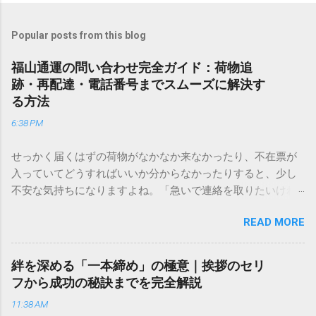
Popular posts from this blog
福山通運の問い合わせ完全ガイド：荷物追
跡・再配達・電話番号までスムーズに解決す
る方法
6:38 PM
せっかく届くはずの荷物がなかなか来なかったり、不在票が
入っていてどうすればいいか分からなかったりすると、少し
不安な気持ちになりますよね。「急いで連絡を取りたいけれ
ど、どこに電話すれば一番早いの？」「ネットで簡単に手続
READ MORE
きできる？」といった疑問を抱える方も多いはずです。 福山
通運は企業間物流のイメージが強いかもしれませんが、個人
向けの宅配サービスも非常に充実しています。大切なのは、
絆を深める「一本締め」の極意｜挨拶のセリ
目的に合わせた適切な連絡先を選ぶことです。この記事で
フから成功の秘訣までを完全解説
は、荷物の追跡確認から営業所への電話連絡、再配達の依頼
11:38 AM
手順まで、初めての方でも迷わずに解決できる方法を詳しく