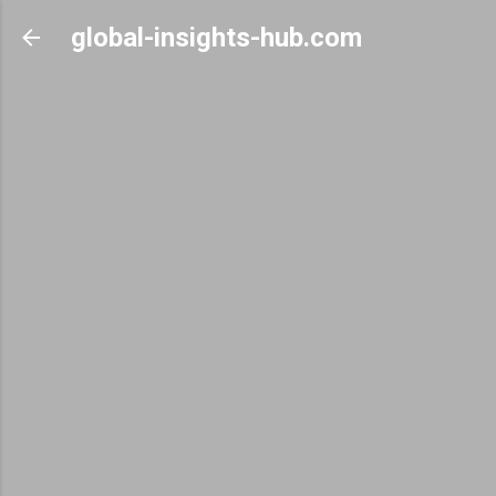
Skip to main content
global-insights-hub.com