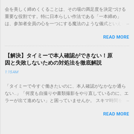
解説します。 福山通運のサービスの特徴と強み 福山通運は日
会を美しく締めくくることは、その場の満足度を決定づける
本全国に広範なネットワークを持つ大手運送会社です。特に
重要な役割です。特に日本らしい作法である「一本締め」
重量物や大型の荷物、そして企業間の輸送において圧倒的な
は、参加者全員の心を一つにする魔法のような儀式といえる
実績を誇ります。 個人で利用する場合、他の宅配業者と少し
でしょう。 「突然の指名で何を話せばいいかわからない」
異なる点として「営業所ごとの対応が非常にきめ細かい」と
READ MORE
「手拍子のリズムに自信がない」と不安を感じる方も多いは
いう特徴があります。地域に密着した各拠点が配送をコント
ずです。この記事では、ビジネスからカジュアルな集まりま
ロールしているため、現場の状況に合わせた柔軟な相談がし
で、どのような場面でも堂々と立ち振る舞えるための「一本
やすいのがメリットです。まずは、今抱えている悩みがどの
【解決】タイミーで本人確認ができない！原
締め」の作法を、基礎知識から具体的なセリフ例まで丁寧に
サービスで解決できるかを確認していきましょう。 1. 荷物の
因と失敗しないための対処法を徹底解説
解説します。 一本締めとは？その本質と効果 一本締めは、単
状況を今すぐ知りたい場合（配送状況の確認） 問い合わせの
1:15 AM
に手を叩いて終わらせる作業ではありません。その時間、そ
電話をかける前に、まずは「お荷物配達状況照会」を確認す
の場所で共有した喜びや感謝を、全員の手拍子という形にし
るのが最も効率的です。現在の荷物がいったいどこにあるの
「タイミーで今すぐ働きたいのに、本人確認がなかなか通ら
て刻み込む伝統的な儀礼です。 一本締めがもたらすポジティ
か、いつ届く予定なのかは、お手元の番号一つで判明しま
ない…」「何度も自撮りや書類撮影をやり直しているのに、エ
ブな効果 一体感の創出 参加者全員が一斉に同じリズムを刻む
す。 伝票番号（お問い合わせ番号）を準備する : 送り状（伝
ラーが出て進めない」と困っていませんか。 スキマ時間を有
ことで、集団としての連帯感が生まれます。 心地よい終幕
票）の控えに記載されている、数字の並びを確認してくださ
効活用してサクッと稼げる「Timee（タイミー）」は、現代の
「ここで終わり」という合図が明確になるため、参加者は余
い。これが荷物の識別番号になります。 確認できる内容 : 集
READ MORE
賢い働き方に欠かせないツールです。しかし、その最初の壁
韻を大切にしながら、すっきりと解散することができます。
荷が完了しているか、中継地点を通過したか、最寄りの営業
となるのが「本人確認（eKYC）」の手続き。ここでつまずい
感謝の視覚化 言葉だけでは伝えきれない「お疲れ様」「あり
所に到着しているか、現在配達中かといった詳細なステータ
てしまうと、魅力的な求人を目の前にして応募すらできない
がとう」という想いを、拍手の音に込めることができます。
ス。 メリット : 24時間いつでも自分のペースで確認できるた