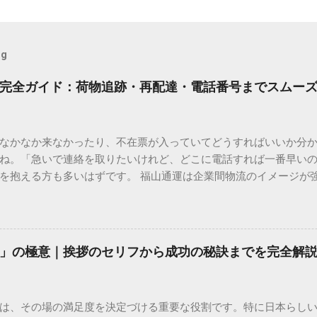
og
完全ガイド：荷物追跡・再配達・電話番号までスムー
なかなか来なかったり、不在票が入っていてどうすればいいか分
ね。「急いで連絡を取りたいけれど、どこに電話すれば一番早い
を抱える方も多いはずです。 福山通運は企業間物流のイメージが
常に充実しています。大切なのは、目的に合わせた適切な連絡先
業所への電話連絡、再配達の依頼手順まで、初めての方でも迷わ
サービスの特徴と強み 福山通運は日本全国に広範なネットワークを
して企業間の輸送において圧倒的な実績を誇ります。 個人で利用
」の極意｜挨拶のセリフから成功の秘訣までを完全解
所ごとの対応が非常にきめ細かい」という特徴があります。地域
現場の状況に合わせた柔軟な相談がしやすいのがメリットです。
かを確認していきましょう。 1. 荷物の状況を今すぐ知りたい場合
は、その場の満足度を決定づける重要な役割です。特に日本らし
まずは「お荷物配達状況照会」を確認するのが最も効率的です。