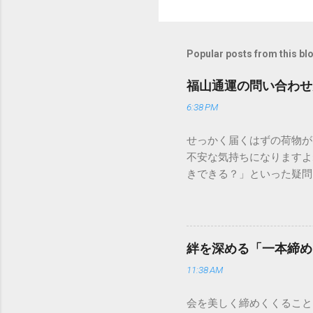
Popular posts from this bl
福山通運の問い合わせ
6:38 PM
せっかく届くはずの荷物が
不安な気持ちになりますよ
きできる？」といった疑問
人向けの宅配サービスも非
は、荷物の追跡確認から営
解説します。 福山通運の
に重量物や大型の荷物、そ
絆を深める「一本締め
少し異なる点として「営業
11:38 AM
ントロールしているため、
どのサービスで解決できる
会を美しく締めくくること
わせの電話をかける前に、