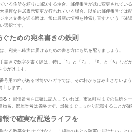
ている住所を頼りに郵送する場合、郵便番号が既に変更されてい
大規模な住居表示変更が行われている場合、以前の郵便番号では
ジネス文書を送る際は、常に最新の情報を検索し直すという「確
い選択です。
防ぐための宛名書きの鉄則
は、宛先へ確実に届けるための書き方にも気を配りましょう。
手書きで数字を書く際は、特に「1」と「7」、「0」と「6」など
を心がけます。
番号用の枠がある封筒やハガキでは、その枠からはみ出さないよう
向上します。
知る：
郵便番号を正確に記入していれば、市区町村までの住所を一
建物名、部屋番号は省略せず、最後までしっかり記載することが確
情報で確実な配送ライフを
単なる数字合わせではなく、「相手のもとへ確実に届けたい」と