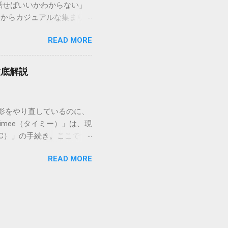
話せばいいかわからない」
号）を準備する : 送り状
スからカジュアルな集まりま
なります。 確認できる内
具体的なセリフ例まで丁寧に
在配達中かといった詳細なス
READ MORE
はありません。その時間、
待つ必要がありません。 ス
 一本締めがもたらすポジ
イムの状況が表示されます。
感が生まれます。 心地よい
可能です。 2. 電話で
徹底解説
きりと解散することができ
たい」「至急伝達事項があ
拍手の音に込めることがで
打った後に1回）というリズ
影をやり直しているのに、
ぶこともあります。どちらも
mee（タイミー）」は、現
の正しい手順と作法 リー
C）」の手続き。ここでつ
なります。 基本的な流れ
になってしまいます。 実
ます。 締めの目的を伝え
READ MORE
知るだけで解決できるものば
えます。 準備の促し 「お
る主な原因と、誰でも一発で
 「よーおっ」という掛け
査にかかる時間の目安 タイ
を意識する リーダーの声が
保しているのが本人確認で
を出す意識を持つと、場の空
います。 本人確認をしな
ませんが、結論から言う