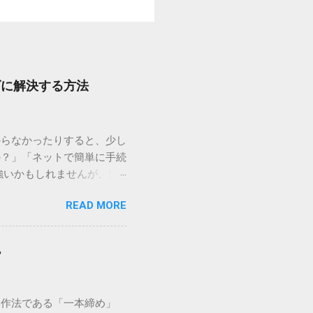
ズに解決する方法
からなかったりすると、少し
の？」「ネットで簡単に手続
強いかもしれませんが、個
を選ぶことです。この記事で
READ MORE
ずに解決できる方法を詳しく
持つ大手運送会社です。特
する場合、他の宅配業者と
説
に密着した各拠点が配送をコ
まずは、今抱えている悩みが
（配送状況の確認） 問い合
い作法である「一本締め」
現在の荷物がいったいどこに