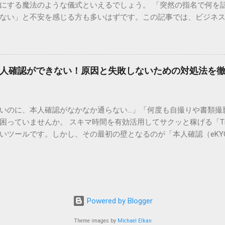
にする魔法のような儀式といえるでしょう。 「突然の指名で何を
のかは、お手元の番号一つで判明します。 伝票番号（お問い合わせ番
ない」と不安を感じる方も多いはずです。この記事では、ビジネ
ている、数字の並びを確認してください。これが荷物の識別番号に
々と立ち振る舞えるための「一本締め」の作法を、基礎知識から
るか、中継地点を通過したか、最寄りの営業所に到着しているか、現
は？その本質と効果 一本締めは、単に手を叩いて終わらせる作業で
24時間いつでも自分のペースで確認できるため、電話がつながるのを
感謝を、全員の手拍子という形にして刻み込む伝統的な儀礼です。
の操作 : 専用の入力フォームに番号を記載するだけで、リアルタ
出 参加者全員が一斉に同じリズムを刻むことで、集団としての連帯
不在）」になっていれば、そのままスムーズに次の手続きへ移ることも
人確認ができない！原因と失敗しないための対処法を
いう合図が明確になるため、参加者は余韻を大切にしながら、すっ
トな方法 「ネットの状況が変わらない」「届け先や時間を変更し
葉だけでは伝えきれない「お疲れ様」「ありがとう」という想いを、
「一丁締め」の違い 一般的に「パン！パン！パン！パン！」（3回
いのに、本人確認がなかなか通らない…」「何度も自撮りや書類撮
めと呼びますが、一部の地域や習慣ではこれを「一丁締め」と呼
困っていませんか。 スキマ時間を有効活用してサクッと稼げる「Ti
場の雰囲気に合わせて堂々と行いましょう。 失敗しない！一本締め
いツールです。しかし、その最初の壁となるのが「本人確認（eKY
ステップを意識することで、スムーズかつ威厳のある進行が可能に
な求人を目の前にして応募すらできないという、もったいない状況
様、少々お時間を頂戴します」と声をかけ、周囲の視線を自分に向け
失敗する原因の多くは、非常にシンプルで、ちょっとしたコツを
ません。「これにてお開きといたします」など、締める旨を簡潔に伝
公式の審査基準や実際のユーザーの声を徹底分析し、エラーが出
かけ、参加者に手拍子の姿勢をとってもらいます。 掛け声とリズム
手順を詳しく解説します。 1. タイミーの本人確認はなぜ必要？審
ズムを刻みます。 成功に導くための重要ポイント 掛け声のトーン
不要」ですぐに働ける画期的なサービスですが、その信頼性を担
くなり、締まりのない印象になってしまいます。少しお腹から声
Powered by Blogger
安心して利用するために、公的な身分証明書の提出が必須となって
ミー 本人確認しないとどうなる のか」と気になる方もいるかもしれ
Theme images by
Michael Elkan