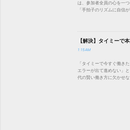
は、参加者全員の心を一つ
あるのか、いつ届く予定な
「手拍子のリズムに自信が
（伝票）の控えに記載され
で、どのような場面でも堂
容 : 集荷が完了してい
解説します。 一本締めと
テータス。 メリット : 
その場所で共有した喜びや
マートフォンやパソコンで
ティブな効果 一体感の創
もしステータスが「持戻（
【解決】タイミーで本
終幕 「ここで終わり」と
直接問い合わせる際のベス
1:15 AM
ます。 感謝の視覚化 言
る」といった場合は、直...
きます。 「一本締め」と
「タイミーで今すぐ働きた
ムで行われるものを一本締
エラーが出て進めない」と
意味合いは同じですので、
代の賢い働き方に欠かせな
ダーを任されたら、以下の
まずいてしまうと、魅力的
注目を集める まずは「皆
は、タイミーの本人確認で
る 長々と語る必要はあり
かりです。この記事では、
手を拝借！」と明るく呼び
審査を通すための具体的な
声の後に、間髪入れずにリ
ミーは「面接なし・履歴書
小さいと、全体の音も小さ
す。企業とワーカー双方が
気がぐっと引き...
いとどうなる？ 「 タイ