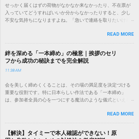
せっかく届くはずの荷物がなかなか来なかったり、不在票が
入っていてどうすればいいか分からなかったりすると、少し
不安な気持ちになりますよね。「急いで連絡を取りたいけれ
ど、どこに電話すれば一番早いの？」「ネットで簡単に手続
READ MORE
きできる？」といった疑問を抱える方も多いはずです。 福山
通運は企業間物流のイメージが強いかもしれませんが、個人
向けの宅配サービスも非常に充実しています。大切なのは、
絆を深める「一本締め」の極意｜挨拶のセリ
目的に合わせた適切な連絡先を選ぶことです。この記事で
フから成功の秘訣までを完全解説
は、荷物の追跡確認から営業所への電話連絡、再配達の依頼
11:38 AM
手順まで、初めての方でも迷わずに解決できる方法を詳しく
解説します。 福山通運のサービスの特徴と強み 福山通運は日
会を美しく締めくくることは、その場の満足度を決定づける
本全国に広範なネットワークを持つ大手運送会社です。特に
重要な役割です。特に日本らしい作法である「一本締め」
重量物や大型の荷物、そして企業間の輸送において圧倒的な
は、参加者全員の心を一つにする魔法のような儀式といえる
実績を誇ります。 個人で利用する場合、他の宅配業者と少し
でしょう。 「突然の指名で何を話せばいいかわからない」
異なる点として「営業所ごとの対応が非常にきめ細かい」と
READ MORE
「手拍子のリズムに自信がない」と不安を感じる方も多いは
いう特徴があります。地域に密着した各拠点が配送をコント
ずです。この記事では、ビジネスからカジュアルな集まりま
ロールしているため、現場の状況に合わせた柔軟な相談がし
で、どのような場面でも堂々と立ち振る舞えるための「一本
やすいのがメリットです。まずは、今抱えている悩みがどの
【解決】タイミーで本人確認ができない！原
締め」の作法を、基礎知識から具体的なセリフ例まで丁寧に