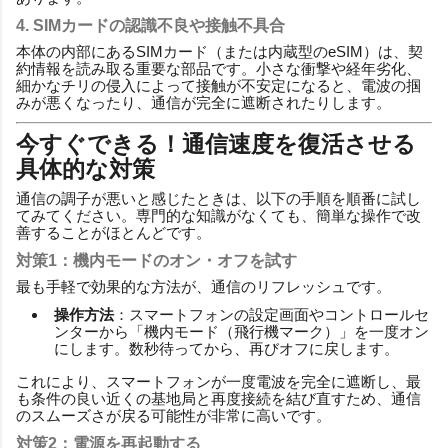
4. SIMカードの認識不良や接触不具合
本体の内部にあるSIMカード（または内蔵型のeSIM）は、契
約情報を読み取る重要な部品です。小さな衝撃や経年劣化、
細かなチリの侵入によって接触が不安定になると、電波の掴
みが悪くなったり、通信が完全に遮断されたりします。
今すぐできる！通信速度を復活させる
具体的な対策
通信の調子が悪いと感じたときは、以下の手順を順番に試し
てみてください。専門的な知識がなくても、簡単な操作で改
善することがほとんどです。
対策1：機内モードのオン・オフを試す
最も手軽で効果的な方法が、通信のリフレッシュです。
操作方法
：スマートフォンの設定画面やコントロールセ
ンターから「機内モード（飛行機マーク）」を一度オン
にします。数秒待ってから、再びオフに戻します。
これにより、スマートフォンが一度電波を完全に遮断し、最
も条件の良い近くの基地局と再度接続を結び直すため、通信
のスムーズさが戻る可能性が非常に高いです。
対策2：電源を再起動する