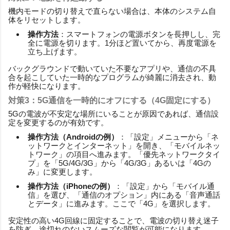
機内モードの切り替えで直らない場合は、本体のシステム自
体をリセットします。
操作方法
：スマートフォンの電源ボタンを長押しし、完
全に電源を切ります。1分ほど置いてから、再度電源を
立ち上げます。
バックグラウンドで動いていた不要なアプリや、通信の不具
合を起こしていた一時的なプログラムが綺麗に消去され、動
作が軽快になります。
対策3：5G通信を一時的にオフにする（4G固定にする）
5Gの電波が不安定な場所にいることが原因であれば、通信設
定を変更するのが有効です。
操作方法（Androidの例）
：「設定」メニューから「ネ
ットワークとインターネット」を開き、「モバイルネッ
トワーク」の項目へ進みます。「優先ネットワークタイ
プ」を「5G/4G/3G」から「4G/3G」あるいは「4Gの
み」に変更します。
操作方法（iPhoneの例）
：「設定」から「モバイル通
信」を選び、「通信のオプション」内にある「音声通話
とデータ」に進みます。ここで「4G」を選択します。
安定性の高い4G回線に固定することで、電波の切り替え迷子
を防ぎ、途切れのないスムーズな閲覧が可能になります。