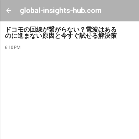
Skip to main content
global-insights-hub.com
ドコモの回線が繋がらない？電波はある
のに進まない原因と今すぐ試せる解決策
6:10 PM