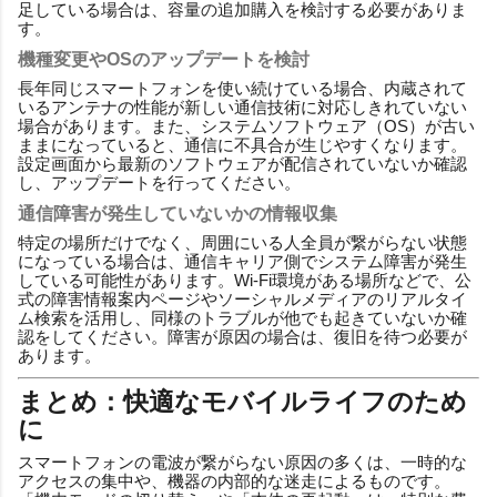
足している場合は、容量の追加購入を検討する必要がありま
す。
機種変更やOSのアップデートを検討
長年同じスマートフォンを使い続けている場合、内蔵されて
いるアンテナの性能が新しい通信技術に対応しきれていない
場合があります。また、システムソフトウェア（OS）が古い
ままになっていると、通信に不具合が生じやすくなります。
設定画面から最新のソフトウェアが配信されていないか確認
し、アップデートを行ってください。
通信障害が発生していないかの情報収集
特定の場所だけでなく、周囲にいる人全員が繋がらない状態
になっている場合は、通信キャリア側でシステム障害が発生
している可能性があります。Wi-Fi環境がある場所などで、公
式の障害情報案内ページやソーシャルメディアのリアルタイ
ム検索を活用し、同様のトラブルが他でも起きていないか確
認をしてください。障害が原因の場合は、復旧を待つ必要が
あります。
まとめ：快適なモバイルライフのため
に
スマートフォンの電波が繋がらない原因の多くは、一時的な
アクセスの集中や、機器の内部的な迷走によるものです。