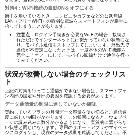
対策4：Wi-Fi接続の自動ONをオフにする
街中を歩いているとき、コンビニやカフェなどの公衆無線
LAN（フリーWi-Fi）の微弱な電波をスマートフォンが勝手に
拾ってしまうことがあります。
注意点
：ログイン手続きが必要なWi-Fiの場合、接続さ
れただけでインターネットには繋がっていない状態にな
り、モバイル通信もストップしてしまいます。外出先で
通信が不安定になったときは、一度本体のWi-Fi機能を
完全に「オフ」にして、モバイル回線だけで通信を行っ
てみてください。
状況が改善しない場合のチェックリス
ト
上記の対策を行っても通信ができない場合は、スマートフォ
ン内部の設定や外部の要因を確認する必要があります。
データ通信量の制限に達していないか確認
契約しているプランの月間データ容量を使い切ると、通信速
度に厳しい制限がかかります。この状態になると、ウェブペ
ージの読み込みに数分かかるようになり、実質的に繋がらな
い状態と同じになります。専用のサポートアプリやマイペー
ジにログインし、現在のデータ残量を確認してください。不