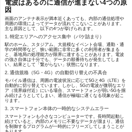
電波はあるのに通信が進まない4つの原
因
画面のアンテナ表示が満本近くあっても、内部の通信処理や
周囲の環境によってデータが流れてこないことがあります。
主な原因として、以下の4つが挙げられます。
1. 特定エリアへのアクセス集中（パケ詰まり）
駅のホーム、スタジアム、大規模なイベント会場、通勤・通
学の時間帯など、狭い範囲に非常に多くの利用者が集まる
と、基地局の処理能力が限界に達することがあります。電波
の強さ自体は十分でも、データの順番待ちが発生してしま
い、結果として「繋がらない」状態になります。
2. 通信規格（5G・4G）の自動切り替えの不具合
モバイル通信は、周囲の電波状況に応じて5Gと4G（LTE）を
自動的に切り替えています。しかし、5Gの電波が微弱なエリ
ア（境界線付近）にいる場合、スマートフォンが弱い5Gを掴
み続けようとしてしまい、通信が極端に遅くなる現象が起こ
ります。
3. スマートフォン本体の一時的なシステムエラー
スマートフォンも小さなコンピューターです。長時間起動し
続けていると、内部のメモリに不要なデータが溜まり、通信
を制御するプログラムが一時的にフリーズしてしまうことが
あります。