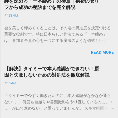
絆を深める「一本締め」の極意｜挨拶のセリ
目的に合わせた適切な連絡先を選ぶことです。この記事で
フから成功の秘訣までを完全解説
は、荷物の追跡確認から営業所への電話連絡、再配達の依頼
11:38 AM
手順まで、初めての方でも迷わずに解決できる方法を詳しく
解説します。 福山通運のサービスの特徴と強み 福山通運は日
会を美しく締めくくることは、その場の満足度を決定づける
本全国に広範なネットワークを持つ大手運送会社です。特に
重要な役割です。特に日本らしい作法である「一本締め」
重量物や大型の荷物、そして企業間の輸送において圧倒的な
は、参加者全員の心を一つにする魔法のような儀式といえる
実績を誇ります。 個人で利用する場合、他の宅配業者と少し
でしょう。 「突然の指名で何を話せばいいかわからない」
異なる点として「営業所ごとの対応が非常にきめ細かい」と
READ MORE
「手拍子のリズムに自信がない」と不安を感じる方も多いは
いう特徴があります。地域に密着した各拠点が配送をコント
ずです。この記事では、ビジネスからカジュアルな集まりま
ロールしているため、現場の状況に合わせた柔軟な相談がし
で、どのような場面でも堂々と立ち振る舞えるための「一本
やすいのがメリットです。まずは、今抱えている悩みがどの
【解決】タイミーで本人確認ができない！原
締め」の作法を、基礎知識から具体的なセリフ例まで丁寧に
サービスで解決できるかを確認していきましょう。 1. 荷物の
因と失敗しないための対処法を徹底解説
解説します。 一本締めとは？その本質と効果 一本締めは、単
状況を今すぐ知りたい場合（配送状況の確認） 問い合わせの
1:15 AM
に手を叩いて終わらせる作業ではありません。その時間、そ
電話をかける前に、まずは「お荷物配達状況照会」を確認す
の場所で共有した喜びや感謝を、全員の手拍子という形にし
るのが最も効率的です。現在の荷物がいったいどこにあるの
「タイミーで今すぐ働きたいのに、本人確認がなかなか通ら
て刻み込む伝統的な儀礼です。 一本締めがもたらすポジティ
か、いつ届く予定なのかは、お手元の番号一つで判明しま
ない…」「何度も自撮りや書類撮影をやり直しているのに、エ
ブな効果 一体感の創出 参加者全員が一斉に同じリズムを刻む
す。 伝票番号（お問い合わせ番号）を準備する : 送り状（伝
ラーが出て進めない」と困っていませんか。 スキマ時間を有
ことで、集団としての連帯感が生まれます。 心地よい終幕
票）の控えに記載されている、数字の並びを確認してくださ
効活用してサクッと稼げる「Timee（タイミー）」は、現代の
「ここで終わり」という合図が明確になるため、参加者は余