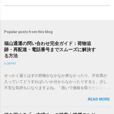
Popular posts from this blog
福山通運の問い合わせ完全ガイド：荷物追
跡・再配達・電話番号までスムーズに解決す
る方法
6:38 PM
せっかく届くはずの荷物がなかなか来なかったり、不在票が
入っていてどうすればいいか分からなかったりすると、少し
不安な気持ちになりますよね。「急いで連絡を取りたいけれ
ど、どこに電話すれば一番早いの？」「ネットで簡単に手続
READ MORE
きできる？」といった疑問を抱える方も多いはずです。 福山
通運は企業間物流のイメージが強いかもしれませんが、個人
向けの宅配サービスも非常に充実しています。大切なのは、