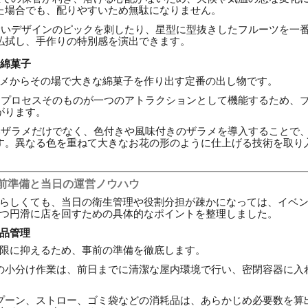
た場合でも、配りやすいため無駄になりません。
いデザインのピックを刺したり、星型に型抜きしたフルーツを一
払拭し、手作りの特別感を演出できます。
わ綿菓子
メからその場で大きな綿菓子を作り出す定番の出し物です。
プロセスそのものが一つのアトラクションとして機能するため、
がります。
ザラメだけでなく、色付きや風味付きのザラメを導入することで
す。異なる色を重ねて大きなお花の形のように仕上げる技術を取り
前準備と当日の運営ノウハウ
らしくても、当日の衛生管理や役割分担が疎かになっては、イベ
つ円滑に店を回すための具体的なポイントを整理しました。
品管理
限に抑えるため、事前の準備を徹底します。
の小分け作業は、前日までに清潔な屋内環境で行い、密閉容器に入
プーン、ストロー、ゴミ袋などの消耗品は、あらかじめ必要数を算