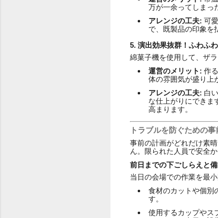
万が一余ってしまっ
アレンジの工夫:
可愛
で、既製品の印象を
5. 演出効果抜群！ふわふ
綿菓子機を使用して、ザラ
運営のメリット:
作る
体の雰囲気が盛り上
アレンジの工夫:
白い
な仕上がりにできま
高まります。
トラブルを防ぐための事
事前の計画がどれだけ素晴
ん。限られた人員で安全か
前日までの下ごしらえと備
当日の会場での作業を最小
食材のカットや個別
す。
使用するカップやス