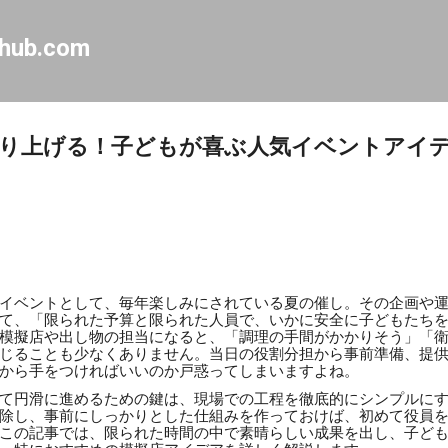
Skip to main content
-hub.com
り上げる！子どもが喜ぶ人気イベントアイ
イベントとして、毎年楽しみにされている夏の催し。その企画や
て、「限られた予算と限られた人員で、いかに安全に子どもたち
模擬店や出し物の担当になると、「調理の手間がかかりそう」「
じることも少なくありません。当日の役割分担から事前準備、提
から手をつければいいのか戸惑ってしまいますよね。
て円滑に進めるための鍵は、現場での工程を徹底的にシンプルに
除し、事前にしっかりとした仕組みを作っておけば、初めて役員
この記事では、限られた時間の中で素晴らしい成果を出し、子ど