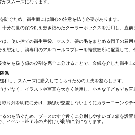
営がスムーズになります。
を防ぐため、衛生面には細心の注意を払う必要があります。
、十分な量の保冷剤を敷き詰めたクーラーボックスを活用し、直前
フは、使い捨ての衛生手袋、マスク、髪の毛をまとめる帽子の着用
合を想定し、消毒用のアルコールスプレーを複数箇所に配置して、
接食材を扱う係の役割を完全に分けることで、金銭を介した衛生上
確保
緩和し、スムーズに購入してもらうための工夫を凝らします。
だけでなく、イラストや写真を大きく使用し、小さな子どもでも直
け取り列を明確に分け、動線が交差しないようにカラーコーンやテ
するのを防ぐため、ブースのすぐ近くに分別しやすいゴミ箱を設置
で、イベント終了時の片付けが劇的に楽になります。