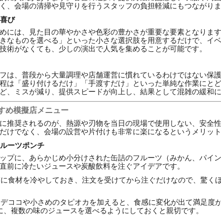
く、会場の清掃や見守りを行うスタッフの負担軽減にもつながり
る喜び
めには、見た目の華やかさや色彩の豊かさが重要な要素となりま
きなものを選べる」といった小さな選択肢を用意するだけで、イ
技術がなくても、少しの演出で人気を集めることが可能です。
フは、普段から大量調理や店舗運営に慣れているわけではない保
程は「盛り付けるだけ」「手渡すだけ」といった単純な作業にと
ど、ミスが減り、提供スピードが向上し、結果として混雑の緩和
すめ模擬店メニュー
に推奨されるのが、熱源や刃物を当日の現場で使用しない、安全
だけでなく、会場の設営や片付けも非常に楽になるというメリッ
フルーツポンチ
ップに、あらかじめ小分けされた缶詰のフルーツ（みかん、パイ
直前に冷たいジュースや炭酸飲料を注ぐアイデアです。
に食材を冷やしておき、注文を受けてから注ぐだけなので、驚く
デココや小さめのタピオカを加えると、食感に変化が出て満足度
に、複数の味のジュースを選べるようにしておくと親切です。