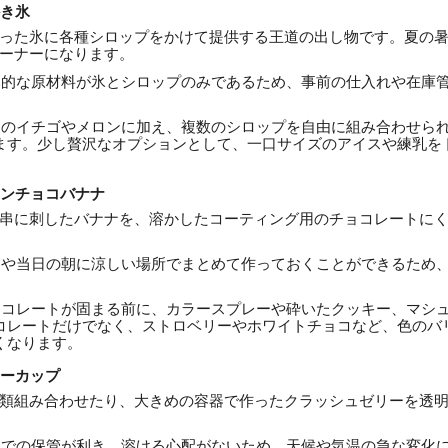
かき氷
った氷に各種シロップをかけて提供する王道の出し物です。夏の
ーナーになります。
的な原材料が氷とシロップのみであるため、事前の仕入れや在庫
のイチゴやメロンに加え、複数のシロップを自由に組み合わせら
ます。少し贅沢なオプションとして、一口サイズのアイスや練乳を
ョンチョコバナナ
串に刺したバナナを、溶かしたコーティング用のチョコレートに
や当日の朝に涼しい場所でまとめて作っておくことができるため
コレートが固まる前に、カラースプレーや砕いたクッキー、マシ
コレートだけでなく、ストロベリーやホワイトチョコなど、色のバ
くなります。
リーカップ
類組み合わせたり、大きめの容器で作ったクラッシュゼリーを透
での保管が利き、溶ける心配がないため、天候や気温の急な変化