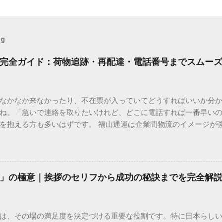
og
完全ガイド：荷物追跡・再配達・電話番号までスムー
なかなか来なかったり、不在票が入っていてどうすればいいか分
ね。「急いで連絡を取りたいけれど、どこに電話すれば一番早い
を抱える方も多いはずです。 福山通運は企業間物流のイメージが
常に充実しています。大切なのは、目的に合わせた適切な連絡先
業所への電話連絡、再配達の依頼手順まで、初めての方でも迷わ
サービスの特徴と強み 福山通運は日本全国に広範なネットワークを
して企業間の輸送において圧倒的な実績を誇ります。 個人で利用
」の極意｜挨拶のセリフから成功の秘訣までを完全解
所ごとの対応が非常にきめ細かい」という特徴があります。地域
現場の状況に合わせた柔軟な相談がしやすいのがメリットです。
かを確認していきましょう。 1. 荷物の状況を今すぐ知りたい場合
は、その場の満足度を決定づける重要な役割です。特に日本らし
まずは「お荷物配達状況照会」を確認するのが最も効率的です。