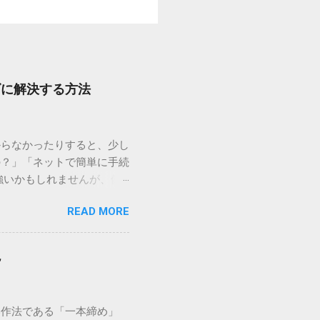
ズに解決する方法
からなかったりすると、少し
の？」「ネットで簡単に手続
強いかもしれませんが、個
を選ぶことです。この記事で
READ MORE
ずに解決できる方法を詳しく
持つ大手運送会社です。特
する場合、他の宅配業者と
説
に密着した各拠点が配送をコ
まずは、今抱えている悩みが
（配送状況の確認） 問い合
い作法である「一本締め」
現在の荷物がいったいどこに