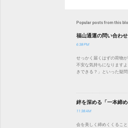
Popular posts from this bl
福山通運の問い合わせ
6:38 PM
せっかく届くはずの荷物が
不安な気持ちになりますよ
きできる？」といった疑問
人向けの宅配サービスも非
は、荷物の追跡確認から営
解説します。 福山通運の
に重量物や大型の荷物、そ
絆を深める「一本締め
少し異なる点として「営業
11:38 AM
ントロールしているため、
どのサービスで解決できる
会を美しく締めくくること
わせの電話をかける前に、