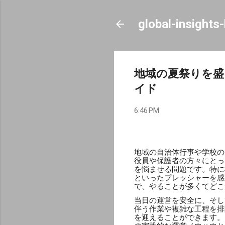
global-insights
地域の夏祭りを盛
イド
6:46 PM
地域の自治体行事や学校の
役員や保護者の方々にとっ
を悩ませる問題です。特に
といったプレッシャーを感
で、やることが多くてどこ
当日の運営を安全に、そし
伴う作業や複雑な工程を排
を迎えることができます。