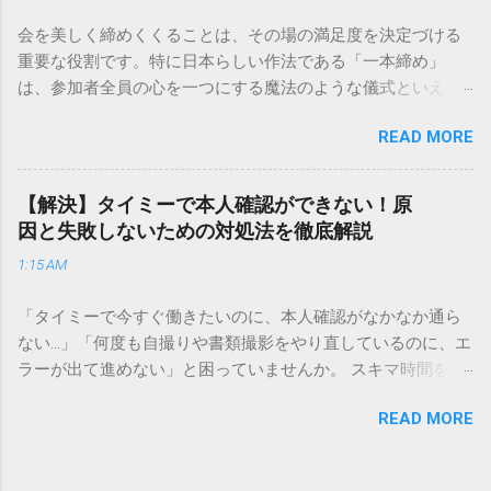
解説します。 福山通運のサービスの特徴と強み 福山通運は日
会を美しく締めくくることは、その場の満足度を決定づける
本全国に広範なネットワークを持つ大手運送会社です。特に
重要な役割です。特に日本らしい作法である「一本締め」
重量物や大型の荷物、そして企業間の輸送において圧倒的な
は、参加者全員の心を一つにする魔法のような儀式といえる
実績を誇ります。 個人で利用する場合、他の宅配業者と少し
でしょう。 「突然の指名で何を話せばいいかわからない」
異なる点として「営業所ごとの対応が非常にきめ細かい」と
READ MORE
「手拍子のリズムに自信がない」と不安を感じる方も多いは
いう特徴があります。地域に密着した各拠点が配送をコント
ずです。この記事では、ビジネスからカジュアルな集まりま
ロールしているため、現場の状況に合わせた柔軟な相談がし
で、どのような場面でも堂々と立ち振る舞えるための「一本
やすいのがメリットです。まずは、今抱えている悩みがどの
【解決】タイミーで本人確認ができない！原
締め」の作法を、基礎知識から具体的なセリフ例まで丁寧に
サービスで解決できるかを確認していきましょう。 1. 荷物の
因と失敗しないための対処法を徹底解説
解説します。 一本締めとは？その本質と効果 一本締めは、単
状況を今すぐ知りたい場合（配送状況の確認） 問い合わせの
1:15 AM
に手を叩いて終わらせる作業ではありません。その時間、そ
電話をかける前に、まずは「お荷物配達状況照会」を確認す
の場所で共有した喜びや感謝を、全員の手拍子という形にし
るのが最も効率的です。現在の荷物がいったいどこにあるの
「タイミーで今すぐ働きたいのに、本人確認がなかなか通ら
て刻み込む伝統的な儀礼です。 一本締めがもたらすポジティ
か、いつ届く予定なのかは、お手元の番号一つで判明しま
ない…」「何度も自撮りや書類撮影をやり直しているのに、エ
ブな効果 一体感の創出 参加者全員が一斉に同じリズムを刻む
す。 伝票番号（お問い合わせ番号）を準備する : 送り状（伝
ラーが出て進めない」と困っていませんか。 スキマ時間を有
ことで、集団としての連帯感が生まれます。 心地よい終幕
票）の控えに記載されている、数字の並びを確認してくださ
効活用してサクッと稼げる「Timee（タイミー）」は、現代の
「ここで終わり」という合図が明確になるため、参加者は余
い。これが荷物の識別番号になります。 確認できる内容 : 集
READ MORE
賢い働き方に欠かせないツールです。しかし、その最初の壁
韻を大切にしながら、すっきりと解散することができます。
荷が完了しているか、中継地点を通過したか、最寄りの営業
となるのが「本人確認（eKYC）」の手続き。ここでつまずい
感謝の視覚化 言葉だけでは伝えきれない「お疲れ様」「あり
所に到着しているか、現在配達中かといった詳細なステータ
てしまうと、魅力的な求人を目の前にして応募すらできない
がとう」という想いを、拍手の音に込めることができます。
ス。 メリット : 24時間いつでも自分のペースで確認できるた