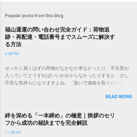
Popular posts from this blog
福山通運の問い合わせ完全ガイド：荷物追
跡・再配達・電話番号までスムーズに解決す
る方法
6:38 PM
せっかく届くはずの荷物がなかなか来なかったり、不在票が
入っていてどうすればいいか分からなかったりすると、少し
不安な気持ちになりますよね。「急いで連絡を取りたいけれ
ど、どこに電話すれば一番早いの？」「ネットで簡単に手続
READ MORE
きできる？」といった疑問を抱える方も多いはずです。 福山
通運は企業間物流のイメージが強いかもしれませんが、個人
向けの宅配サービスも非常に充実しています。大切なのは、
絆を深める「一本締め」の極意｜挨拶のセリ
目的に合わせた適切な連絡先を選ぶことです。この記事で
フから成功の秘訣までを完全解説
は、荷物の追跡確認から営業所への電話連絡、再配達の依頼
11:38 AM
手順まで、初めての方でも迷わずに解決できる方法を詳しく