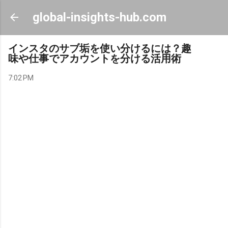
Skip to main content
global-insights-hub.com
インスタのサブ垢を使い分けるには？趣
味や仕事でアカウントを分ける活用術
7:02 PM