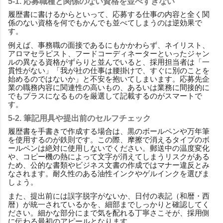
5-1. 応募職種と関係のない資格を並べすぎない
履歴書に書けるからといって、応募する仕事の内容と全く関
係のない資格を何でもかんでも並べてしまうのは逆効果で
す。
例えば、事務職の面接であるにもかかわらず、ネイリスト、
アロマセラピスト、フードコーディネーターといったジャン
ルの異なる資格がずらりと並んでいると、採用担当者は「一
貫性がない」「我が社の仕事は腰掛けで、すぐに別のことを
始めるのではないか」と不安を抱いてしまいます。応募先企
業の職務内容に関連性の高いもの、あるいは業務に間接的に
でもプラスになるものを厳選して記載するのがスマートで
す。
5-2. 筆記用具や提出前のセルフチェック
履歴書を手書きで作成する場合は、黒のボールペンや万年筆
を使用するのが鉄則です。この際、摩擦で消えるタイプのボ
ールペンは絶対に使用しないでください。郵送中の温度変化
や、コピー機の熱によって文字が消えてしまうリスクがある
ため、公的な書類やビジネス文書の作成ではマナー違反とみ
なされます。耐久性のある油性インクやゲルインクを選びま
しょう。
また、提出前には誤字脱字がないか、日付の表記（和暦・西
暦）が統一されているかを、細部までしっかりと確認してく
ださい。細かな部分にまで気を配れる丁寧さこそが、採用側
に伝わる最初のアピールとなります。