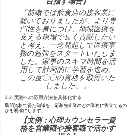
目指す場合】
「前職では飲食店の接客業に
就いておりましたが、より専
門性を身につけ、地域医療を
支える現場で長く貢献したい
と考え、一念発起して医療事
務の勉強をスタートいたしま
した。家事のスキマ時間を活
用して計画的に学習を進め、
この度〇〇の資格を取得いた
しました。」
3-2. 実務への応用方法を具体化する
民間資格で得た知識を、応募先企業のどの業務に役立てるの
かを明確にします。
【文例：心理カウンセラー資
格を営業職や接客職で活かす