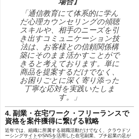
場合】
「通信教育にて体系的に学ん
だ心理カウンセリングの傾聴
スキルや、相手のニーズを引
き出すコミュニケーション技
法は、お客様との信頼関係構
築にそのまま活かすことがで
きると考えております。単に
商品を提案するだけでなく、
お困りごとに深く寄り添った
丁寧な応対を実践いたしま
す。」
4. 副業・在宅ワーク・フリーランスで
資格を案件獲得に繋げる戦略
近年では、組織に所属する就職活動だけでなく、クラウドソ
ーシングサイトやSNSを活用した在宅副業、プチ起業の足が