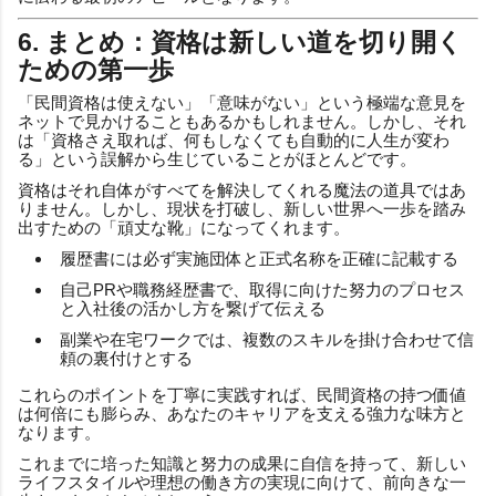
6. まとめ：資格は新しい道を切り開く
ための第一歩
「民間資格は使えない」「意味がない」という極端な意見を
ネットで見かけることもあるかもしれません。しかし、それ
は「資格さえ取れば、何もしなくても自動的に人生が変わ
る」という誤解から生じていることがほとんどです。
資格はそれ自体がすべてを解決してくれる魔法の道具ではあ
りません。しかし、現状を打破し、新しい世界へ一歩を踏み
出すための「頑丈な靴」になってくれます。
履歴書には必ず実施団体と正式名称を正確に記載する
自己PRや職務経歴書で、取得に向けた努力のプロセス
と入社後の活かし方を繋げて伝える
副業や在宅ワークでは、複数のスキルを掛け合わせて信
頼の裏付けとする
これらのポイントを丁寧に実践すれば、民間資格の持つ価値
は何倍にも膨らみ、あなたのキャリアを支える強力な味方と
なります。
これまでに培った知識と努力の成果に自信を持って、新しい
ライフスタイルや理想の働き方の実現に向けて、前向きな一