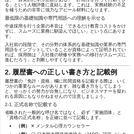
る」という人物評価に直結します。これは、実務経験の不足
を補うための非常に強力なアピール材料になります。
最低限の基礎知識や専門用語への理解を示せる
中途採用を行う企業の本音は「できるだけ教育コストをかけ
ずに、スムーズに業務に馴染んでほしい」という点にありま
す。
入社前の段階で、その分野の体系的な基礎知識や業界の専門
用語をインプットしていることが資格によって証明されてい
れば、採用側は「入社後の研修や実務への移行がスムーズに
進むだろう」と判断しやすくなります。
2. 履歴書への正しい書き方と記載例
履歴書の「免許・資格」欄に民間資格を記載する際は、いく
つかの重要なルールがあります。雑な書き方をしてしまう
と、せっかくの努力が台無しになり、ビジネスマナーを疑わ
れる原因にもなりかねませんので注意しましょう。
2-1. 正式名称で記載する
省略された一般的な呼び名ではなく、必ず「実施団体」と
「資格の正式名称」を正確に並べて記載します。
（例）
✕ メンタル心理カウンセラー