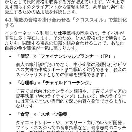
かりとして民間資格を取得する方が増えています。Web上で
見ず知らずのクライアントから信頼を得て、高単価な案件を
受注するための活用法を解説します。
4-1. 複数の資格を掛け合わせる「クロススキル」で差別化
する
インターネットを利用した仕事獲得の市場では、ライバルが
非常に多く存在します。そのため、1つの資格だけで勝負する
よりも、関連する複数の知識を組み合わせることで、あなた
自身の希少価値が一気に高まります。
「簿記」×「ファイナンシャルプランナー（FP）」
個人の家計診断だけでなく、中小企業の経理代行やビジ
ネス文書の作成サポートまで幅広く対応できる、お金の
スペシャリストとしての信頼を獲得できます。
「心理学」×「チャイルドコーチング」
子育て世代向けのオンライン相談や、子育てメディアの
記事執筆（Webライティング）において、他のライター
には真似できない専門的で深い内容を発信できるように
なります。
「食育」×「スポーツ栄養」
ダイエットサポートや、アスリート向けのレシピ開発、
フィットネスジムでの食事指導など、健康志向のニッチ