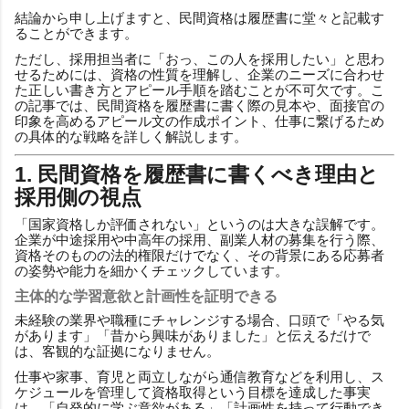
結論から申し上げますと、民間資格は履歴書に堂々と記載す
ることができます。
ただし、採用担当者に「おっ、この人を採用したい」と思わ
せるためには、資格の性質を理解し、企業のニーズに合わせ
た正しい書き方とアピール手順を踏むことが不可欠です。こ
の記事では、民間資格を履歴書に書く際の見本や、面接官の
印象を高めるアピール文の作成ポイント、仕事に繋げるため
の具体的な戦略を詳しく解説します。
1. 民間資格を履歴書に書くべき理由と
採用側の視点
「国家資格しか評価されない」というのは大きな誤解です。
企業が中途採用や中高年の採用、副業人材の募集を行う際、
資格そのものの法的権限だけでなく、その背景にある応募者
の姿勢や能力を細かくチェックしています。
主体的な学習意欲と計画性を証明できる
未経験の業界や職種にチャレンジする場合、口頭で「やる気
があります」「昔から興味がありました」と伝えるだけで
は、客観的な証拠になりません。
仕事や家事、育児と両立しながら通信教育などを利用し、ス
ケジュールを管理して資格取得という目標を達成した事実
は、「自発的に学ぶ意欲がある」「計画性を持って行動でき