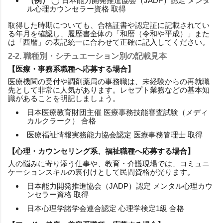
（例）
◯ 日本能力開発推進協会（JADP）認定 メンタ
ル心理カウンセラー資格 取得
取得した時期についても、合格証書や認定証に記載されてい
る年月を確認し、履歴書全体の「和暦（令和や平成）」また
は「西暦」の表記統一に合わせて正確に記入してください。
2-2. 職種別・シチュエーション別の記載見本
【医療・事務系職種へ応募する場合】
医療機関の受付や調剤薬局の事務職は、未経験からの再就職
先として非常に人気があります。レセプト業務などの基本知
識があることを明記しましょう。
日本医療教育財団主催 医療事務技能審査試験（メディ
カルクラーク） 合格
医療福祉情報実務能力協会認定 医療事務管理士 取得
【心理・カウンセリング系、福祉職種へ応募する場合】
人の悩みに寄り添う仕事や、教育・介護現場では、コミュニ
ケーションスキルの裏付けとして民間資格が光ります。
日本能力開発推進協会（JADP）認定 メンタル心理カウ
ンセラー資格 取得
日本心理学諸学会連合認定 心理学検定1級 合格