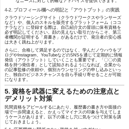
なニーズに対して的確なアドバイスを提供できます。
4-2. プロフィール欄への明記と「アウトプット」の実践
クラウドソーシングサイト（クラウドワークスやランサーズ
など）や、個人のスキルを販売するプラットフォーム（ココ
ナラなど）に登録する際は、自己紹介文の冒頭に保有資格を
必ず明記してください。顔の見えない取引だからこそ、第三
者機関が証明する「肩書き」があるだけで、発注者の安心感
は大きく跳ね上がります。
さらに、合格して満足するのではなく、学んだノウハウをブ
ログやInstagram、YouTubeなどのSNSを通じて定期的に情報
発信（アウトプット）していくことも重要です。「〇〇の資
格を持つ発信者」として認知されるようになれば、企業から
の記事監修の依頼や、個別カウンセリングの申し込みといっ
た、独自のビジネスチャンスを自ら手繰り寄せることが可能
になります。
5. 資格を武器に変えるための注意点と
デメリット対策
民間資格をアピールするにあたり、履歴書の書き方や面接の
場で一歩間違えると、かえってマイナスの印象を与えてしま
うケースがあります。以下の落とし穴に気をつけて対策を講
じておきましょう。