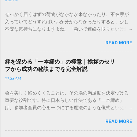
せっかく届くはずの荷物がなかなか来なかったり、不在票が
入っていてどうすればいいか分からなかったりすると、少し
不安な気持ちになりますよね。「急いで連絡を取りたいけれ
ど、どこに電話すれば一番早いの？」「ネットで簡単に手続
READ MORE
きできる？」といった疑問を抱える方も多いはずです。 福山
通運は企業間物流のイメージが強いかもしれませんが、個人
向けの宅配サービスも非常に充実しています。大切なのは、
絆を深める「一本締め」の極意｜挨拶のセリ
目的に合わせた適切な連絡先を選ぶことです。この記事で
フから成功の秘訣までを完全解説
は、荷物の追跡確認から営業所への電話連絡、再配達の依頼
11:38 AM
手順まで、初めての方でも迷わずに解決できる方法を詳しく
解説します。 福山通運のサービスの特徴と強み 福山通運は日
会を美しく締めくくることは、その場の満足度を決定づける
本全国に広範なネットワークを持つ大手運送会社です。特に
重要な役割です。特に日本らしい作法である「一本締め」
重量物や大型の荷物、そして企業間の輸送において圧倒的な
は、参加者全員の心を一つにする魔法のような儀式といえる
実績を誇ります。 個人で利用する場合、他の宅配業者と少し
でしょう。 「突然の指名で何を話せばいいかわからない」
異なる点として「営業所ごとの対応が非常にきめ細かい」と
READ MORE
「手拍子のリズムに自信がない」と不安を感じる方も多いは
いう特徴があります。地域に密着した各拠点が配送をコント
ずです。この記事では、ビジネスからカジュアルな集まりま
ロールしているため、現場の状況に合わせた柔軟な相談がし
で、どのような場面でも堂々と立ち振る舞えるための「一本