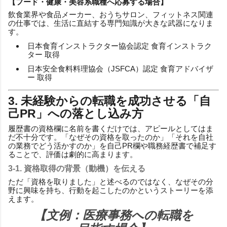
【フード・健康・美容系職種へ応募する場合】
飲食業界や食品メーカー、おうちサロン、フィットネス関連
の仕事では、生活に直結する専門知識が大きな武器になりま
す。
日本食育インストラクター協会認定 食育インストラク
ター 取得
日本安全食料料理協会（JSFCA）認定 食育アドバイザ
ー 取得
3. 未経験からの転職を成功させる「自
己PR」への落とし込み方
履歴書の資格欄に名前を書くだけでは、アピールとしてはま
だ不十分です。「なぜその資格を取ったのか」「それを自社
の業務でどう活かすのか」を自己PR欄や職務経歴書で補足す
ることで、評価は劇的に高まります。
3-1. 資格取得の背景（動機）を伝える
ただ「資格を取りました」と述べるのではなく、なぜその分
野に興味を持ち、行動を起こしたのかというストーリーを添
えます。
【文例：医療事務への転職を