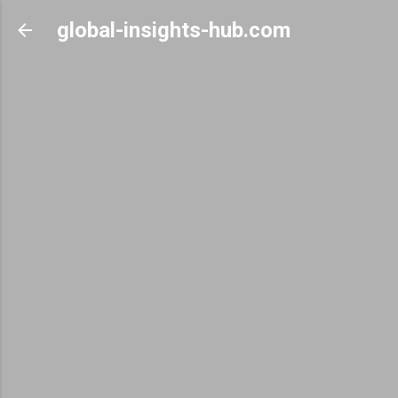
Skip to main content
global-insights-hub.com