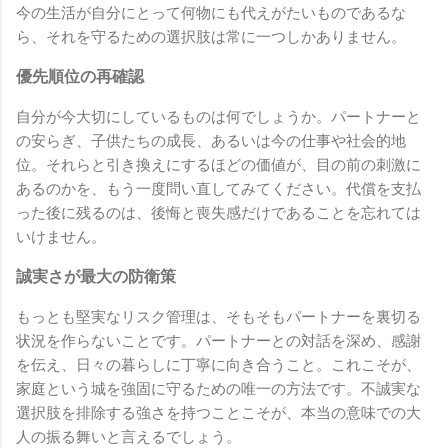
今の生活が自分にとって何物にも代えがたいものであるな
ら、それを守るための選択肢は常に一つしかありません。
優先順位の再確認
自分が今大切にしているものは何でしょうか。パートナーと
の安らぎ、子供たちの成長、あるいは今の仕事や社会的地
位。それらと引き換えにするほどの価値が、目の前の刺激に
あるのかを、もう一度問い直してみてください。代償を支払
った後に残るのは、後悔と喪失感だけであることを忘れては
いけません。
誠実さが最大の防衛策
もっとも堅実なリスク管理は、そもそもパートナーを裏切る
状況を作らないことです。パートナーとの対話を深め、感謝
を伝え、日々の暮らしに丁寧に向き合うこと。これこそが、
家庭という城を強固に守るための唯一の方法です。不誠実な
選択肢を排除する強さを持つことこそが、本当の意味での大
人の振る舞いと言えるでしょう。