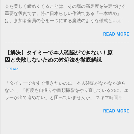
解説します。 福山通運のサービスの特徴と強み 福山通運は日
会を美しく締めくくることは、その場の満足度を決定づける
本全国に広範なネットワークを持つ大手運送会社です。特に
重要な役割です。特に日本らしい作法である「一本締め」
重量物や大型の荷物、そして企業間の輸送において圧倒的な
は、参加者全員の心を一つにする魔法のような儀式といえる
実績を誇ります。 個人で利用する場合、他の宅配業者と少し
でしょう。 「突然の指名で何を話せばいいかわからない」
異なる点として「営業所ごとの対応が非常にきめ細かい」と
READ MORE
「手拍子のリズムに自信がない」と不安を感じる方も多いは
いう特徴があります。地域に密着した各拠点が配送をコント
ずです。この記事では、ビジネスからカジュアルな集まりま
ロールしているため、現場の状況に合わせた柔軟な相談がし
で、どのような場面でも堂々と立ち振る舞えるための「一本
やすいのがメリットです。まずは、今抱えている悩みがどの
【解決】タイミーで本人確認ができない！原
締め」の作法を、基礎知識から具体的なセリフ例まで丁寧に
サービスで解決できるかを確認していきましょう。 1. 荷物の
因と失敗しないための対処法を徹底解説
解説します。 一本締めとは？その本質と効果 一本締めは、単
状況を今すぐ知りたい場合（配送状況の確認） 問い合わせの
1:15 AM
に手を叩いて終わらせる作業ではありません。その時間、そ
電話をかける前に、まずは「お荷物配達状況照会」を確認す
の場所で共有した喜びや感謝を、全員の手拍子という形にし
るのが最も効率的です。現在の荷物がいったいどこにあるの
「タイミーで今すぐ働きたいのに、本人確認がなかなか通ら
て刻み込む伝統的な儀礼です。 一本締めがもたらすポジティ
か、いつ届く予定なのかは、お手元の番号一つで判明しま
ない…」「何度も自撮りや書類撮影をやり直しているのに、エ
ブな効果 一体感の創出 参加者全員が一斉に同じリズムを刻む
す。 伝票番号（お問い合わせ番号）を準備する : 送り状（伝
ラーが出て進めない」と困っていませんか。 スキマ時間を有
ことで、集団としての連帯感が生まれます。 心地よい終幕
票）の控えに記載されている、数字の並びを確認してくださ
効活用してサクッと稼げる「Timee（タイミー）」は、現代の
「ここで終わり」という合図が明確になるため、参加者は余
い。これが荷物の識別番号になります。 確認できる内容 : 集
READ MORE
賢い働き方に欠かせないツールです。しかし、その最初の壁
韻を大切にしながら、すっきりと解散することができます。
荷が完了しているか、中継地点を通過したか、最寄りの営業
となるのが「本人確認（eKYC）」の手続き。ここでつまずい
感謝の視覚化 言葉だけでは伝えきれない「お疲れ様」「あり
所に到着しているか、現在配達中かといった詳細なステータ
てしまうと、魅力的な求人を目の前にして応募すらできない
がとう」という想いを、拍手の音に込めることができます。
ス。 メリット : 24時間いつでも自分のペースで確認できるた
という、もったいない状況になってしまいます。 実は、タイ