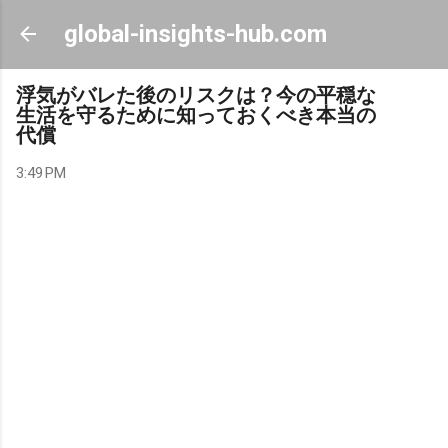
Skip to main content
global-insights-hub.com
浮気がバレた後のリスクは？今の平穏な
生活を守るために知っておくべき本当の
代償
3:49 PM