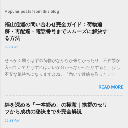
Popular posts from this blog
福山通運の問い合わせ完全ガイド：荷物追
跡・再配達・電話番号までスムーズに解決す
る方法
6:38 PM
せっかく届くはずの荷物がなかなか来なかったり、不在票が
入っていてどうすればいいか分からなかったりすると、少し
不安な気持ちになりますよね。「急いで連絡を取りたいけれ
ど、どこに電話すれば一番早いの？」「ネットで簡単に手続
READ MORE
きできる？」といった疑問を抱える方も多いはずです。 福山
通運は企業間物流のイメージが強いかもしれませんが、個人
向けの宅配サービスも非常に充実しています。大切なのは、
絆を深める「一本締め」の極意｜挨拶のセリ
目的に合わせた適切な連絡先を選ぶことです。この記事で
フから成功の秘訣までを完全解説
は、荷物の追跡確認から営業所への電話連絡、再配達の依頼
11:38 AM
手順まで、初めての方でも迷わずに解決できる方法を詳しく