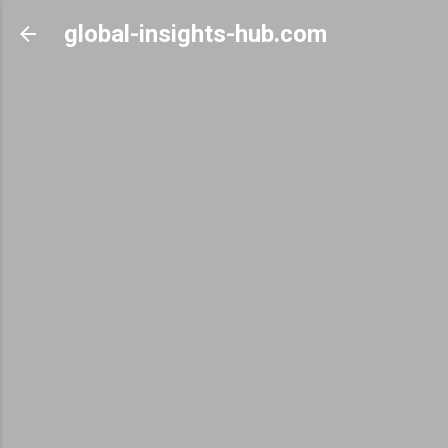
Skip to main content
global-insights-hub.com