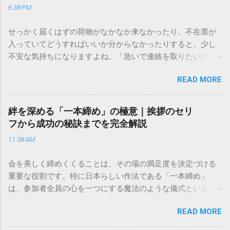
6:38 PM
せっかく届くはずの荷物がなかなか来なかったり、不在票が
入っていてどうすればいいか分からなかったりすると、少し
不安な気持ちになりますよね。「急いで連絡を取りたいけれ
ど、どこに電話すれば一番早いの？」「ネットで簡単に手続
READ MORE
きできる？」といった疑問を抱える方も多いはずです。 福山
通運は企業間物流のイメージが強いかもしれませんが、個人
向けの宅配サービスも非常に充実しています。大切なのは、
絆を深める「一本締め」の極意｜挨拶のセリ
目的に合わせた適切な連絡先を選ぶことです。この記事で
フから成功の秘訣までを完全解説
は、荷物の追跡確認から営業所への電話連絡、再配達の依頼
11:38 AM
手順まで、初めての方でも迷わずに解決できる方法を詳しく
解説します。 福山通運のサービスの特徴と強み 福山通運は日
会を美しく締めくくることは、その場の満足度を決定づける
本全国に広範なネットワークを持つ大手運送会社です。特に
重要な役割です。特に日本らしい作法である「一本締め」
重量物や大型の荷物、そして企業間の輸送において圧倒的な
は、参加者全員の心を一つにする魔法のような儀式といえる
実績を誇ります。 個人で利用する場合、他の宅配業者と少し
でしょう。 「突然の指名で何を話せばいいかわからない」
異なる点として「営業所ごとの対応が非常にきめ細かい」と
READ MORE
「手拍子のリズムに自信がない」と不安を感じる方も多いは
いう特徴があります。地域に密着した各拠点が配送をコント
ずです。この記事では、ビジネスからカジュアルな集まりま
ロールしているため、現場の状況に合わせた柔軟な相談がし