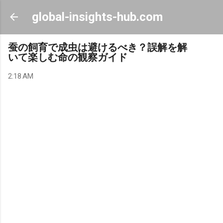
Skip to main content
global-insights-hub.com
蚕の飼育で成虫は避けるべき？誤解を解
いて楽しむ命の観察ガイド
2:18 AM