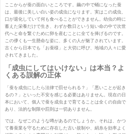
ここからが蚕の面白いところです。繭の中で蛹になった蚕
は、最後に美しい白い姿の成虫になります。実はこの成虫、
口が退化していて何も食べることができません。幼虫の時に
蓄えた栄養だけで生き、わずか数日という短い命の中で次世
代へと命を繋ぐために卵を産むことに全てを捧げるのです。
この儚くも一生懸命な姿に、多くの人が魅了されています。
古くから日本でも「お蚕様」と大切に呼び、地域の人々に愛
されてきました。
「成虫にしてはいけない」は本当？よ
くある誤解の正体
「蚕を成虫にしたら法律で罰せられる？」「悪いことが起き
るの？」といった不安を感じる必要はありません。現在の日
本において、個人で蚕を成虫まで育てることは全くの自由で
あり、法的な制限や罰則は一切ありません。
では、なぜこのような噂があるのでしょうか。それは、かつ
て養蚕業を守るために存在した古い規制や、絹糸を効率よく