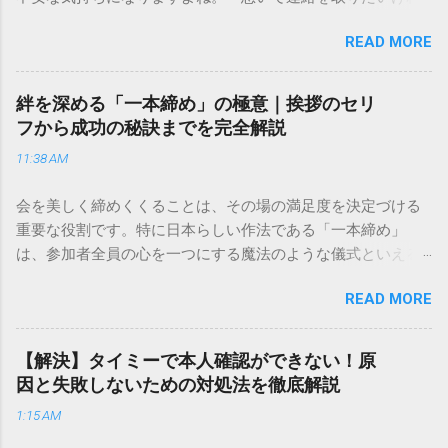
ど、どこに電話すれば一番早いの？」「ネットで簡単に手続
READ MORE
きできる？」といった疑問を抱える方も多いはずです。 福山
通運は企業間物流のイメージが強いかもしれませんが、個人
向けの宅配サービスも非常に充実しています。大切なのは、
絆を深める「一本締め」の極意｜挨拶のセリ
目的に合わせた適切な連絡先を選ぶことです。この記事で
フから成功の秘訣までを完全解説
は、荷物の追跡確認から営業所への電話連絡、再配達の依頼
11:38 AM
手順まで、初めての方でも迷わずに解決できる方法を詳しく
解説します。 福山通運のサービスの特徴と強み 福山通運は日
会を美しく締めくくることは、その場の満足度を決定づける
本全国に広範なネットワークを持つ大手運送会社です。特に
重要な役割です。特に日本らしい作法である「一本締め」
重量物や大型の荷物、そして企業間の輸送において圧倒的な
は、参加者全員の心を一つにする魔法のような儀式といえる
実績を誇ります。 個人で利用する場合、他の宅配業者と少し
でしょう。 「突然の指名で何を話せばいいかわからない」
異なる点として「営業所ごとの対応が非常にきめ細かい」と
READ MORE
「手拍子のリズムに自信がない」と不安を感じる方も多いは
いう特徴があります。地域に密着した各拠点が配送をコント
ずです。この記事では、ビジネスからカジュアルな集まりま
ロールしているため、現場の状況に合わせた柔軟な相談がし
で、どのような場面でも堂々と立ち振る舞えるための「一本
やすいのがメリットです。まずは、今抱えている悩みがどの
【解決】タイミーで本人確認ができない！原
締め」の作法を、基礎知識から具体的なセリフ例まで丁寧に
サービスで解決できるかを確認していきましょう。 1. 荷物の
因と失敗しないための対処法を徹底解説
解説します。 一本締めとは？その本質と効果 一本締めは、単
状況を今すぐ知りたい場合（配送状況の確認） 問い合わせの
1:15 AM
に手を叩いて終わらせる作業ではありません。その時間、そ
電話をかける前に、まずは「お荷物配達状況照会」を確認す
の場所で共有した喜びや感謝を、全員の手拍子という形にし