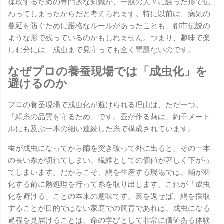
採取するための専門的な知識が、一般の人々に誤った形で伝
わってしまったからだと考えられます。特に以前は、病気の
蔓延を防ぐために厳格なルールがあったことも、都市伝説の
ような形で残っているのかもしれません。つまり、趣味で楽
しむ分には、成虫まで見守っても全く問題ないのです。
なぜプロの養蚕現場では「成虫化」を
避けるのか
プロの養蚕現場で成虫化が避けられる理由は、ただ一つ。
「絹糸の品質を守るため」です。蚕が作る繭は、約千メート
ルにも及ぶ一本の細い連続した糸で構成されています。
蚕が成虫になってから繭を突き破って外に出ると、その一本
の長い糸が切れてしまい、繊維としての価値が著しく下がっ
てしまいます。だからこそ、絹を生産する現場では、蛹が羽
化する前に熱処理を行って糸を取り出します。これが「成虫
化を避ける」ことの本来の意味です。裏を返せば、絹を採取
することが目的ではない家庭での飼育であれば、成虫になる
過程を見届けることは、命の学びとして非常に価値ある体験