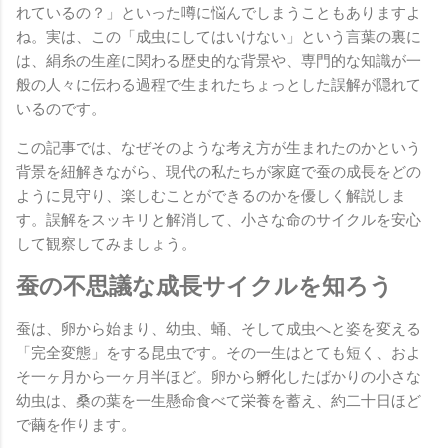
れているの？」といった噂に悩んでしまうこともありますよ
ね。実は、この「成虫にしてはいけない」という言葉の裏に
は、絹糸の生産に関わる歴史的な背景や、専門的な知識が一
般の人々に伝わる過程で生まれたちょっとした誤解が隠れて
いるのです。
この記事では、なぜそのような考え方が生まれたのかという
背景を紐解きながら、現代の私たちが家庭で蚕の成長をどの
ように見守り、楽しむことができるのかを優しく解説しま
す。誤解をスッキリと解消して、小さな命のサイクルを安心
して観察してみましょう。
蚕の不思議な成長サイクルを知ろう
蚕は、卵から始まり、幼虫、蛹、そして成虫へと姿を変える
「完全変態」をする昆虫です。その一生はとても短く、およ
そ一ヶ月から一ヶ月半ほど。卵から孵化したばかりの小さな
幼虫は、桑の葉を一生懸命食べて栄養を蓄え、約二十日ほど
で繭を作ります。