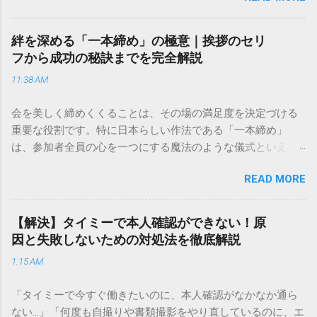
通運は企業間物流のイメージが強いかもしれませんが、個人
向けの宅配サービスも非常に充実しています。大切なのは、
絆を深める「一本締め」の極意｜挨拶のセリ
目的に合わせた適切な連絡先を選ぶことです。この記事で
フから成功の秘訣までを完全解説
は、荷物の追跡確認から営業所への電話連絡、再配達の依頼
11:38 AM
手順まで、初めての方でも迷わずに解決できる方法を詳しく
解説します。 福山通運のサービスの特徴と強み 福山通運は日
会を美しく締めくくることは、その場の満足度を決定づける
本全国に広範なネットワークを持つ大手運送会社です。特に
重要な役割です。特に日本らしい作法である「一本締め」
重量物や大型の荷物、そして企業間の輸送において圧倒的な
は、参加者全員の心を一つにする魔法のような儀式といえる
実績を誇ります。 個人で利用する場合、他の宅配業者と少し
でしょう。 「突然の指名で何を話せばいいかわからない」
異なる点として「営業所ごとの対応が非常にきめ細かい」と
READ MORE
「手拍子のリズムに自信がない」と不安を感じる方も多いは
いう特徴があります。地域に密着した各拠点が配送をコント
ずです。この記事では、ビジネスからカジュアルな集まりま
ロールしているため、現場の状況に合わせた柔軟な相談がし
で、どのような場面でも堂々と立ち振る舞えるための「一本
やすいのがメリットです。まずは、今抱えている悩みがどの
【解決】タイミーで本人確認ができない！原
締め」の作法を、基礎知識から具体的なセリフ例まで丁寧に
サービスで解決できるかを確認していきましょう。 1. 荷物の
因と失敗しないための対処法を徹底解説
解説します。 一本締めとは？その本質と効果 一本締めは、単
状況を今すぐ知りたい場合（配送状況の確認） 問い合わせの
1:15 AM
に手を叩いて終わらせる作業ではありません。その時間、そ
電話をかける前に、まずは「お荷物配達状況照会」を確認す
の場所で共有した喜びや感謝を、全員の手拍子という形にし
るのが最も効率的です。現在の荷物がいったいどこにあるの
「タイミーで今すぐ働きたいのに、本人確認がなかなか通ら
て刻み込む伝統的な儀礼です。 一本締めがもたらすポジティ
か、いつ届く予定なのかは、お手元の番号一つで判明しま
ない…」「何度も自撮りや書類撮影をやり直しているのに、エ