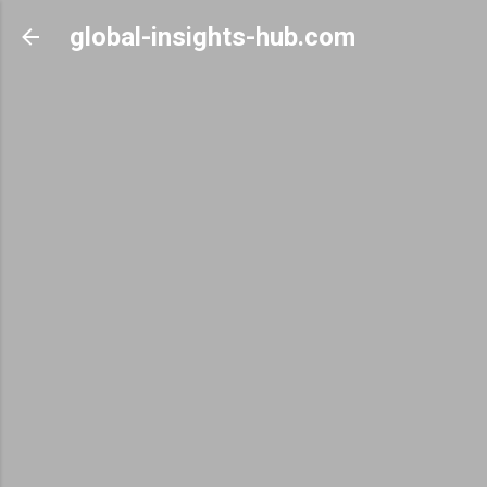
Skip to main content
global-insights-hub.com