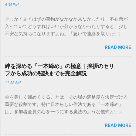
6:38 PM
せっかく届くはずの荷物がなかなか来なかったり、不在票が
入っていてどうすればいいか分からなかったりすると、少し
不安な気持ちになりますよね。「急いで連絡を取りたいけれ
ど、どこに電話すれば一番早いの？」「ネットで簡単に手続
READ MORE
きできる？」といった疑問を抱える方も多いはずです。 福山
通運は企業間物流のイメージが強いかもしれませんが、個人
向けの宅配サービスも非常に充実しています。大切なのは、
絆を深める「一本締め」の極意｜挨拶のセリ
目的に合わせた適切な連絡先を選ぶことです。この記事で
フから成功の秘訣までを完全解説
は、荷物の追跡確認から営業所への電話連絡、再配達の依頼
11:38 AM
手順まで、初めての方でも迷わずに解決できる方法を詳しく
解説します。 福山通運のサービスの特徴と強み 福山通運は日
会を美しく締めくくることは、その場の満足度を決定づける
本全国に広範なネットワークを持つ大手運送会社です。特に
重要な役割です。特に日本らしい作法である「一本締め」
重量物や大型の荷物、そして企業間の輸送において圧倒的な
は、参加者全員の心を一つにする魔法のような儀式といえる
実績を誇ります。 個人で利用する場合、他の宅配業者と少し
でしょう。 「突然の指名で何を話せばいいかわからない」
異なる点として「営業所ごとの対応が非常にきめ細かい」と
READ MORE
「手拍子のリズムに自信がない」と不安を感じる方も多いは
いう特徴があります。地域に密着した各拠点が配送をコント
ずです。この記事では、ビジネスからカジュアルな集まりま
ロールしているため、現場の状況に合わせた柔軟な相談がし