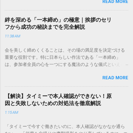
READ MORE
きできる？」といった疑問を抱える方も多いはずです。 福山
通運は企業間物流のイメージが強いかもしれませんが、個人
向けの宅配サービスも非常に充実しています。大切なのは、
絆を深める「一本締め」の極意｜挨拶のセリ
目的に合わせた適切な連絡先を選ぶことです。この記事で
フから成功の秘訣までを完全解説
は、荷物の追跡確認から営業所への電話連絡、再配達の依頼
11:38 AM
手順まで、初めての方でも迷わずに解決できる方法を詳しく
解説します。 福山通運のサービスの特徴と強み 福山通運は日
会を美しく締めくくることは、その場の満足度を決定づける
本全国に広範なネットワークを持つ大手運送会社です。特に
重要な役割です。特に日本らしい作法である「一本締め」
重量物や大型の荷物、そして企業間の輸送において圧倒的な
は、参加者全員の心を一つにする魔法のような儀式といえる
実績を誇ります。 個人で利用する場合、他の宅配業者と少し
でしょう。 「突然の指名で何を話せばいいかわからない」
異なる点として「営業所ごとの対応が非常にきめ細かい」と
READ MORE
「手拍子のリズムに自信がない」と不安を感じる方も多いは
いう特徴があります。地域に密着した各拠点が配送をコント
ずです。この記事では、ビジネスからカジュアルな集まりま
ロールしているため、現場の状況に合わせた柔軟な相談がし
で、どのような場面でも堂々と立ち振る舞えるための「一本
やすいのがメリットです。まずは、今抱えている悩みがどの
【解決】タイミーで本人確認ができない！原
締め」の作法を、基礎知識から具体的なセリフ例まで丁寧に
サービスで解決できるかを確認していきましょう。 1. 荷物の
因と失敗しないための対処法を徹底解説
解説します。 一本締めとは？その本質と効果 一本締めは、単
状況を今すぐ知りたい場合（配送状況の確認） 問い合わせの
1:15 AM
に手を叩いて終わらせる作業ではありません。その時間、そ
電話をかける前に、まずは「お荷物配達状況照会」を確認す
の場所で共有した喜びや感謝を、全員の手拍子という形にし
るのが最も効率的です。現在の荷物がいったいどこにあるの
「タイミーで今すぐ働きたいのに、本人確認がなかなか通ら
て刻み込む伝統的な儀礼です。 一本締めがもたらすポジティ
か、いつ届く予定なのかは、お手元の番号一つで判明しま