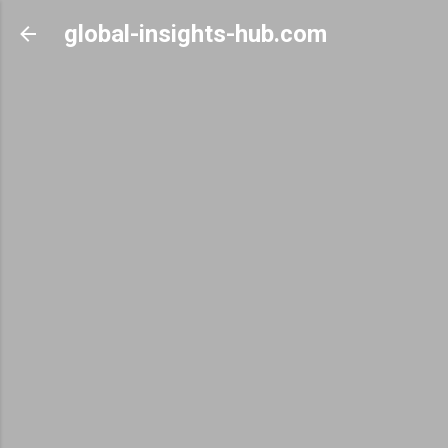
Skip to main content
global-insights-hub.com