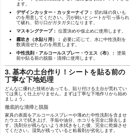
ます。
デザインカッター・カッターナイフ：
切れ味の良いも
のを用意してください。刃が鈍いとシートが引っ張られ
て破れ、切り口がガタガタになります。
マスキングテープ：
位置決めや仮止めに使用します。
霧吹き（水貼り用）：
必要に応じて、水に中性洗剤を
数滴混ぜたものを用意します。
中性洗剤・アルコールスプレー・ウエス（布）：
塗装
前や貼る前の脱脂・清掃に使用します。
3. 基本の土台作り！シートを貼る前の
丁寧な下地処理
どんなに優れた技術があっても、貼り付ける土台が荒れてい
ては美しく仕上がりません。まずは丁寧な下地作りから始め
ましょう。
徹底的な清掃と脱脂
家具の表面をアルコールスプレーや薄めた中性洗剤を含ませ
たウエスで拭き上げ、手垢や油分、ホコリを完全に除去しま
す。洗剤分が残らないよう水拭きをした後、完全に乾燥させ
てください。湿気が残っていると粘着剤が劣化します。