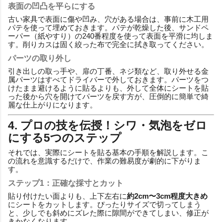
表面の凹凸を平らにする
古い家具で表面に傷や凹み、穴がある場合は、事前に木工用
パテを使って埋めておきます。パテが乾燥した後、サンドペ
ーパー（紙やすり）の240番程度を使って表面を平滑に均しま
す。削りカスは固く絞った布で完全に拭き取ってください。
パーツの取り外し
引き出しの取っ手や、扉の丁番、ネジ類など、取り外せる金
属パーツはすべてドライバーで外しておきます。パーツをつ
けたまま避けるように貼るよりも、外して全体にシートを貼
った後から穴を開けてパーツを戻す方が、圧倒的に簡単で綺
麗な仕上がりになります。
4. プロの技を伝授！シワ・気泡をゼロ
にする5つのステップ
それでは、実際にシートを貼る基本の手順を解説します。こ
の流れを意識するだけで、作業の難易度が劇的に下がりま
す。
ステップ1：正確な採寸とカット
貼り付けたい面よりも、上下左右に
約2cm〜3cm程度大きめ
にシートをカットします。ぴったりサイズで切ってしまう
と、少しでも斜めにズレた際に隙間ができてしまい、修正が
きかなくなります。