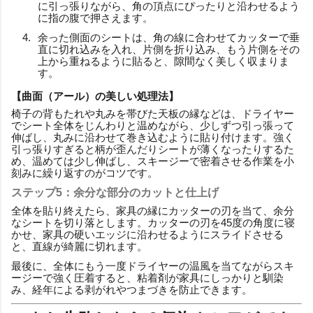
に引っ張りながら、角の頂点にぴったりと沿わせるよう
に指の腹で押さえます。
余った側面のシートは、角の線に合わせてカッターで垂
直に切れ込みを入れ、片側を折り込み、もう片側をその
上から重ねるように貼ると、隙間なく美しく収まりま
す。
【曲面（アール）の美しい処理法】
椅子の背もたれや丸みを帯びた天板の縁などは、ドライヤー
でシート全体をじんわりと温めながら、少しずつ引っ張って
伸ばし、丸みに沿わせて巻き込むように貼り付けます。強く
引っ張りすぎると柄が歪んだりシートが薄くなったりするた
め、温めては少し伸ばし、スキージーで密着させる作業を小
刻みに繰り返すのがコツです。
ステップ5：余分な部分のカットと仕上げ
全体を貼り終えたら、家具の縁にカッターの刃を当て、余分
なシートを切り落とします。カッターの刃を45度の角度に寝
かせ、家具の硬いエッジに沿わせるようにスライドさせる
と、直線が綺麗に切れます。
最後に、全体にもう一度ドライヤーの温風を当てながらスキ
ージーで強く圧着すると、粘着剤が家具にしっかりと馴染
み、経年による剥がれやつまづきを防止できます。