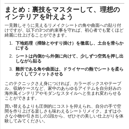
まとめ：裏技をマスターして、理想の
インテリアを叶えよう
一見難しそうに見えるリメイクシートの角や曲面への貼り付
けですが、以下の3つの約束事を守れば、初心者でも驚くほど
綺麗に仕上げることができます。
下地処理（掃除とやすり掛け）を徹底し、土台を滑らか
にする
シートは内側から外側に向けて、少しずつ空気を押し出
しながら貼る
難所である角や曲面は、ドライヤーの熱でシートを柔ら
かくしてフィットさせる
このテクニックさえ身につければ、カラーボックスやテーブ
ル、収納ケースなど、家中のあらゆるアイテムを自分好みの
海外風インテリアやモダンなスタイルへと生まれ変わらせる
ことができます。
買い替えるよりも圧倒的にコストを抑えられ、自分の手で空
間を作り上げる楽しさも味わえるシートリメイク。まずは小
さな小物や引き出しの1段から、ぜひその美しい仕上がりを体
験してみてください。