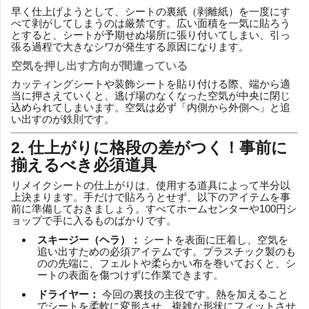
早く仕上げようとして、シートの裏紙（剥離紙）を一度にす
べて剥がしてしまうのは厳禁です。広い面積を一気に貼ろう
とすると、シートが予期せぬ場所に張り付いてしまい、引っ
張る過程で大きなシワが発生する原因になります。
空気を押し出す方向が間違っている
カッティングシートや装飾シートを貼り付ける際、端から適
当に押さえていくと、逃げ場のなくなった空気が中央に閉じ
込められてしまいます。空気は必ず「内側から外側へ」と追
い出すのが鉄則です。
2. 仕上がりに格段の差がつく！事前に
揃えるべき必須道具
リメイクシートの仕上がりは、使用する道具によって半分以
上決まります。手だけで貼ろうとせず、以下のアイテムを事
前に準備しておきましょう。すべてホームセンターや100円シ
ョップで手に入るものばかりです。
スキージー（ヘラ）：
シートを表面に圧着し、空気を
追い出すための必須アイテムです。プラスチック製のも
のの先端に、フェルトや柔らかい布を巻いておくと、シ
ートの表面を傷つけずに作業できます。
ドライヤー：
今回の裏技の主役です。熱を加えること
でシートを柔軟に変形させ、複雑な形状にフィットさせ