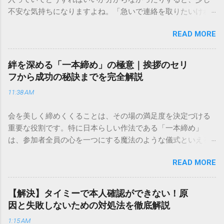
不安な気持ちになりますよね。「急いで連絡を取りたいけれ
ど、どこに電話すれば一番早いの？」「ネットで簡単に手続
READ MORE
きできる？」といった疑問を抱える方も多いはずです。 福山
通運は企業間物流のイメージが強いかもしれませんが、個人
向けの宅配サービスも非常に充実しています。大切なのは、
絆を深める「一本締め」の極意｜挨拶のセリ
目的に合わせた適切な連絡先を選ぶことです。この記事で
フから成功の秘訣までを完全解説
は、荷物の追跡確認から営業所への電話連絡、再配達の依頼
11:38 AM
手順まで、初めての方でも迷わずに解決できる方法を詳しく
解説します。 福山通運のサービスの特徴と強み 福山通運は日
会を美しく締めくくることは、その場の満足度を決定づける
本全国に広範なネットワークを持つ大手運送会社です。特に
重要な役割です。特に日本らしい作法である「一本締め」
重量物や大型の荷物、そして企業間の輸送において圧倒的な
は、参加者全員の心を一つにする魔法のような儀式といえる
実績を誇ります。 個人で利用する場合、他の宅配業者と少し
でしょう。 「突然の指名で何を話せばいいかわからない」
異なる点として「営業所ごとの対応が非常にきめ細かい」と
READ MORE
「手拍子のリズムに自信がない」と不安を感じる方も多いは
いう特徴があります。地域に密着した各拠点が配送をコント
ずです。この記事では、ビジネスからカジュアルな集まりま
ロールしているため、現場の状況に合わせた柔軟な相談がし
で、どのような場面でも堂々と立ち振る舞えるための「一本
やすいのがメリットです。まずは、今抱えている悩みがどの
【解決】タイミーで本人確認ができない！原
締め」の作法を、基礎知識から具体的なセリフ例まで丁寧に
サービスで解決できるかを確認していきましょう。 1. 荷物の
因と失敗しないための対処法を徹底解説
解説します。 一本締めとは？その本質と効果 一本締めは、単
状況を今すぐ知りたい場合（配送状況の確認） 問い合わせの
1:15 AM
に手を叩いて終わらせる作業ではありません。その時間、そ