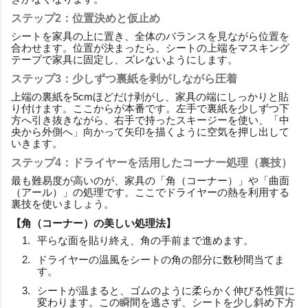
ステップ2：位置決めと仮止め
シートを家具の上に置き、全体のバランスを見ながら位置を
合わせます。位置が決まったら、シートの上端をマスキング
テープで家具に固定し、ズレないようにします。
ステップ3：少しずつ裏紙を剥がしながら圧着
上端の裏紙を5cmほどだけ剥がし、家具の端にしっかりと貼
り付けます。ここからが本番です。左手で裏紙を少しずつ下
方へ引き抜きながら、右手で持ったスキージーを使い、「中
央から外側へ」向かって矢印を描くように空気を押し出して
いきます。
ステップ4：ドライヤーを活用したコーナー処理（裏技）
最も難易度が高いのが、家具の「角（コーナー）」や「曲面
（アール）」の処理です。ここでドライヤーの熱を利用する
裏技を使いましょう。
【角（コーナー）の美しい処理法】
平らな面を貼り終え、角の手前まで進めます。
ドライヤーの温風をシートの角の部分に数秒間当てま
す。
シートが温まると、ゴムのように柔らかく伸びる性質に
変わります。この瞬間を逃さず、シートを少し斜め下方