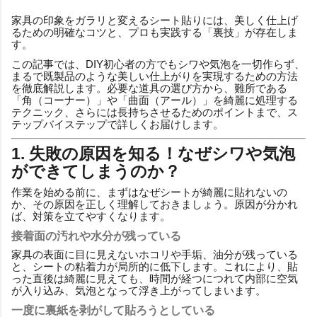
家具の印象をガラリと変えるシート貼りには、美しく仕上げ
るための明確なコツと、プロも実践する「裏技」が存在しま
す。
この記事では、DIY初心者の方でもシワや気泡を一切作らず、
まるで既製品のような美しい仕上がりを実現するための方法
を徹底解説します。必要な道具の選び方から、難所である
「角（コーナー）」や「曲面（アール）」を綺麗に処理する
テクニック、さらには長持ちさせるためのポイントまで、ス
テップバイステップで詳しくお届けします。
1. 失敗の原因を知る！なぜシワや気泡
ができてしまうのか？
作業を始める前に、まずはなぜシートが綺麗に貼れないの
か、その原因を正しく理解しておきましょう。原因が分かれ
ば、対策を立てやすくなります。
接着面の汚れや水分が残っている
家具の表面に目に見えないホコリや手垢、油分が残っている
と、シートの粘着力が局所的に低下します。これにより、貼
った直後は綺麗に見えても、時間が経つにつれて内部に空気
が入り込み、気泡となって浮き上がってしまいます。
一度に裏紙を剥がして貼ろうとしている