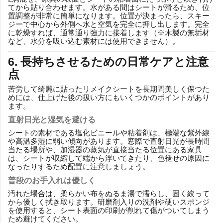
てから貼り合わせます。水がある間はシートが滑るため、位
置調整が非常に簡単になります。位置が決まったら、スキー
ジーで中心から外側へ水と空気を完全に押し出します。完全
に乾燥すれば、通常通り強力に接着します（※木製の無垢材
など、水分を吸い込む素材には使用できません）。
6. 長持ちさせるための日常ケアと注意
点
苦労して綺麗に貼ったリメイクシートを長期間美しく保つた
めには、仕上げた後の扱い方にもいくつかのポイントがあり
ます。
直射日光と湿気を避ける
シートの素材である塩化ビニールや粘着剤は、極端な紫外線
や高温多湿に弱い傾向があります。窓際で直射日光が長時間
当たる場所や、加湿器の蒸気が直接当たる位置にある家具
は、シートが収縮して端から浮いてきたり、色褪せの原因に
なったりするため配置に注意しましょう。
普段のお手入れは優しく
汚れた場合は、柔らかい布をぬるま湯で濡らし、固く絞って
から優しく拭き取ります。研磨剤入りの洗剤や硬いスポンジ
を使用すると、シート表面の印刷が削れて傷がついてしまう
ため避けてください。