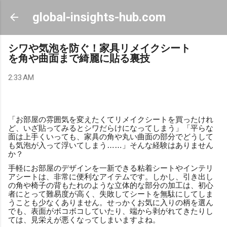
Skip to main content
global-insights-hub.com
シワや気泡を防ぐ！家具リメイクシート
を角や曲面まで綺麗に貼る裏技
2:33 AM
「お部屋の雰囲気を変えたくてリメイクシートを買ったけれ
ど、いざ貼ってみるとシワだらけになってしまう」「平らな
面は上手くいっても、家具の角や丸い曲面の部分でどうして
も気泡が入って浮いてしまう……」そんな経験はありません
か？
手軽にお部屋のデザインを一新できる粘着シートやインテリ
アシートは、非常に便利なアイテムです。しかし、引き出し
の角や椅子の背もたれのような立体的な部分の加工は、初心
者にとって難易度が高く、失敗してシートを無駄にしてしま
うことも少なくありません。せっかくお気に入りの柄を選ん
でも、表面がボコボコしていたり、端から剥がれてきたりし
ては、見栄えが悪くなってしまいますよね。