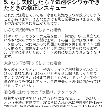
5. もし失敗したら？気泡やシワができ
たときの修正レスキュー
どれだけ注意していても、小さな気泡やシワが残ってしまう
ことがあります。そんなときでも焦る必要はありません。以
下の方法で簡単に修正が可能です。
小さな気泡が残ってしまった場合
針やデザインカッターの先端を使い、気泡の中央に目立たな
い小さな穴をポツンと開けます。その後、指の腹やスキージ
ーを使って、穴に向かって周囲から空気を押し出すように優
しく擦ると、空気があっという間に抜けて平らになります。
穴は非常に小さいため、シートの柄に馴染んで見えなくなり
ます。
大きなシワが寄ってしまった場合
多くのインテリアシートやカッティング用粘着フィルムは、
貼った直後であればゆっくりと剥がせば貼り直しが可能で
す。シワができた部分まで優しく剥がし、ドライヤーで軽く
温めてシワを伸ばしてから、再度中央から外側に向かって貼
り直してください。
初心者におすすめの「水貼り」テクニック
粘着力が強すぎてどうしてもシワになる場合は、「水貼り」
という手法が有効です。霧吹きに入れた水に中性洗剤を1滴〜
2滴混ぜ、家具の表面とシートの粘着面にたっぷりと吹き付け