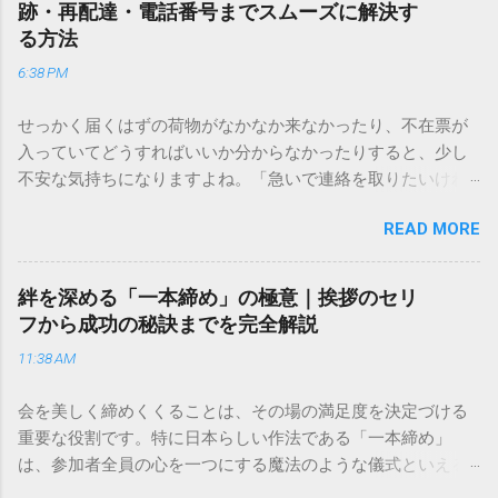
跡・再配達・電話番号までスムーズに解決す
る方法
6:38 PM
せっかく届くはずの荷物がなかなか来なかったり、不在票が
入っていてどうすればいいか分からなかったりすると、少し
不安な気持ちになりますよね。「急いで連絡を取りたいけれ
ど、どこに電話すれば一番早いの？」「ネットで簡単に手続
READ MORE
きできる？」といった疑問を抱える方も多いはずです。 福山
通運は企業間物流のイメージが強いかもしれませんが、個人
向けの宅配サービスも非常に充実しています。大切なのは、
絆を深める「一本締め」の極意｜挨拶のセリ
目的に合わせた適切な連絡先を選ぶことです。この記事で
フから成功の秘訣までを完全解説
は、荷物の追跡確認から営業所への電話連絡、再配達の依頼
11:38 AM
手順まで、初めての方でも迷わずに解決できる方法を詳しく
解説します。 福山通運のサービスの特徴と強み 福山通運は日
会を美しく締めくくることは、その場の満足度を決定づける
本全国に広範なネットワークを持つ大手運送会社です。特に
重要な役割です。特に日本らしい作法である「一本締め」
重量物や大型の荷物、そして企業間の輸送において圧倒的な
は、参加者全員の心を一つにする魔法のような儀式といえる
実績を誇ります。 個人で利用する場合、他の宅配業者と少し
でしょう。 「突然の指名で何を話せばいいかわからない」