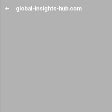
Skip to main content
global-insights-hub.com