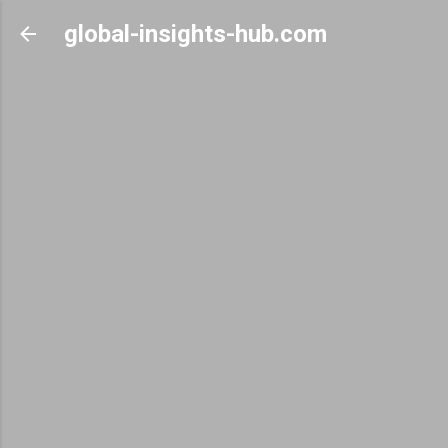
Skip to main content
global-insights-hub.com