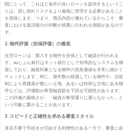
関にとって、これほど条件の良いローンを提供するというこ
とは、貸し倒れリスクをより厳格に管理する必要があること
を意味します。つまり、商品内容が優れているからこそ、審
査における返済能力の判断が慎重に行われる側面があるので
す。
2. 物件評価（担保評価）の徹底
住宅ローンは、購入する物件を担保として融資が行われま
す。auじぶん銀行はネット銀行として効率的なシステムを構
築しており、融資対象となる物件の資産価値を非常に細かく
チェックします。特に、築年数が経過している物件や、法規
制により再建築が難しい土地、あるいは特殊な立地にある物
件などは、評価額が希望融資額を下回る可能性があります。
この評価の厳格さが、「融資が希望通りに通らなかった」と
いう印象に繋がることがあります。
3. スピードと正確性を求める審査スタイル
来店不要で手続きが完結する利便性がある一方で、審査に必