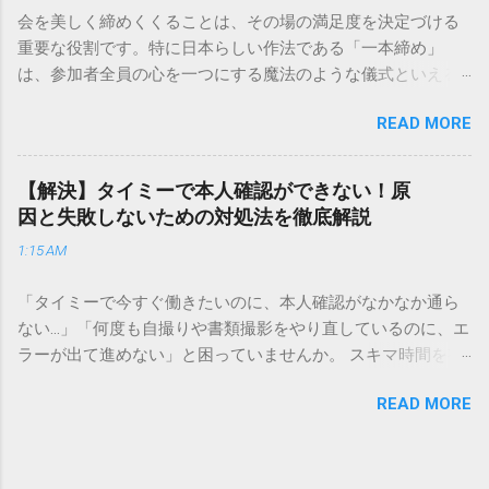
解説します。 福山通運のサービスの特徴と強み 福山通運は日
会を美しく締めくくることは、その場の満足度を決定づける
本全国に広範なネットワークを持つ大手運送会社です。特に
重要な役割です。特に日本らしい作法である「一本締め」
重量物や大型の荷物、そして企業間の輸送において圧倒的な
は、参加者全員の心を一つにする魔法のような儀式といえる
実績を誇ります。 個人で利用する場合、他の宅配業者と少し
でしょう。 「突然の指名で何を話せばいいかわからない」
異なる点として「営業所ごとの対応が非常にきめ細かい」と
READ MORE
「手拍子のリズムに自信がない」と不安を感じる方も多いは
いう特徴があります。地域に密着した各拠点が配送をコント
ずです。この記事では、ビジネスからカジュアルな集まりま
ロールしているため、現場の状況に合わせた柔軟な相談がし
で、どのような場面でも堂々と立ち振る舞えるための「一本
やすいのがメリットです。まずは、今抱えている悩みがどの
【解決】タイミーで本人確認ができない！原
締め」の作法を、基礎知識から具体的なセリフ例まで丁寧に
サービスで解決できるかを確認していきましょう。 1. 荷物の
因と失敗しないための対処法を徹底解説
解説します。 一本締めとは？その本質と効果 一本締めは、単
状況を今すぐ知りたい場合（配送状況の確認） 問い合わせの
1:15 AM
に手を叩いて終わらせる作業ではありません。その時間、そ
電話をかける前に、まずは「お荷物配達状況照会」を確認す
の場所で共有した喜びや感謝を、全員の手拍子という形にし
るのが最も効率的です。現在の荷物がいったいどこにあるの
「タイミーで今すぐ働きたいのに、本人確認がなかなか通ら
て刻み込む伝統的な儀礼です。 一本締めがもたらすポジティ
か、いつ届く予定なのかは、お手元の番号一つで判明しま
ない…」「何度も自撮りや書類撮影をやり直しているのに、エ
ブな効果 一体感の創出 参加者全員が一斉に同じリズムを刻む
す。 伝票番号（お問い合わせ番号）を準備する : 送り状（伝
ラーが出て進めない」と困っていませんか。 スキマ時間を有
ことで、集団としての連帯感が生まれます。 心地よい終幕
票）の控えに記載されている、数字の並びを確認してくださ
効活用してサクッと稼げる「Timee（タイミー）」は、現代の
「ここで終わり」という合図が明確になるため、参加者は余
い。これが荷物の識別番号になります。 確認できる内容 : 集
READ MORE
賢い働き方に欠かせないツールです。しかし、その最初の壁
韻を大切にしながら、すっきりと解散することができます。
荷が完了しているか、中継地点を通過したか、最寄りの営業
となるのが「本人確認（eKYC）」の手続き。ここでつまずい
感謝の視覚化 言葉だけでは伝えきれない「お疲れ様」「あり
所に到着しているか、現在配達中かといった詳細なステータ
てしまうと、魅力的な求人を目の前にして応募すらできない
がとう」という想いを、拍手の音に込めることができます。
ス。 メリット : 24時間いつでも自分のペースで確認できるた
という、もったいない状況になってしまいます。 実は、タイ