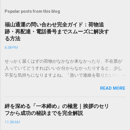
Popular posts from this blog
福山通運の問い合わせ完全ガイド：荷物追
跡・再配達・電話番号までスムーズに解決す
る方法
6:38 PM
せっかく届くはずの荷物がなかなか来なかったり、不在票が
入っていてどうすればいいか分からなかったりすると、少し
不安な気持ちになりますよね。「急いで連絡を取りたいけれ
ど、どこに電話すれば一番早いの？」「ネットで簡単に手続
READ MORE
きできる？」といった疑問を抱える方も多いはずです。 福山
通運は企業間物流のイメージが強いかもしれませんが、個人
向けの宅配サービスも非常に充実しています。大切なのは、
絆を深める「一本締め」の極意｜挨拶のセリ
目的に合わせた適切な連絡先を選ぶことです。この記事で
フから成功の秘訣までを完全解説
は、荷物の追跡確認から営業所への電話連絡、再配達の依頼
11:38 AM
手順まで、初めての方でも迷わずに解決できる方法を詳しく