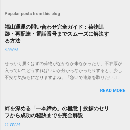
Popular posts from this blog
福山通運の問い合わせ完全ガイド：荷物追
跡・再配達・電話番号までスムーズに解決す
る方法
6:38 PM
せっかく届くはずの荷物がなかなか来なかったり、不在票が
入っていてどうすればいいか分からなかったりすると、少し
不安な気持ちになりますよね。「急いで連絡を取りたいけれ
ど、どこに電話すれば一番早いの？」「ネットで簡単に手続
READ MORE
きできる？」といった疑問を抱える方も多いはずです。 福山
通運は企業間物流のイメージが強いかもしれませんが、個人
向けの宅配サービスも非常に充実しています。大切なのは、
絆を深める「一本締め」の極意｜挨拶のセリ
目的に合わせた適切な連絡先を選ぶことです。この記事で
フから成功の秘訣までを完全解説
は、荷物の追跡確認から営業所への電話連絡、再配達の依頼
11:38 AM
手順まで、初めての方でも迷わずに解決できる方法を詳しく