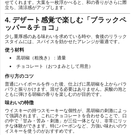
せてくれます。大葉を一枚浮かべると、和の香りがさらに際
立ち、清涼感がアップします。
4. デザート感覚で楽しむ「ブラックペ
ッパー＆チョコ」
少し重厚感のある味わいを求めている時や、食後のリラック
スタイムには、スパイスを効かせたアレンジが最適です。
使う材料
黒胡椒（粗挽き）：適量
チョコレート（おつまみとして用意）
作り方のコツ
普通にハイボールを作った後、仕上げに黒胡椒を上からパラ
パラと振りかけます。混ぜる必要はありません。炭酸の泡と
ともに弾ける胡椒の香りを楽しむのが目的です。
味わいの特徴
ウイスキーの持つスモーキーな個性が、黒胡椒の刺激によっ
て強調されます。これにチョコレートを合わせることで、口
の中で「甘み・苦み・刺激」が三位一体となり、非常にリッ
チな体験ができます。特にバーボンなど、力強い味わいのウ
イスキーを使うのがおすすめです。