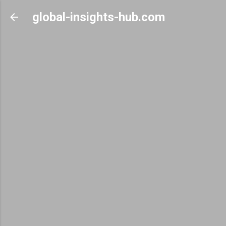
Skip to main content
global-insights-hub.com