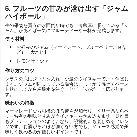
5. フルーツの甘みが溶け出す「ジャム
ハイボール」
生の果物を買うのが面倒な時でも、冷蔵庫に眠っている「ジ
ャム」があれば一気にフルーティーな一杯が完成します。
使う材料
お好みのジャム（マーマレード、ブルーベリー、杏な
ど）：大さじ1
レモン汁：少々
作り方のコツ
グラスの底にジャムを入れ、少量のウイスキーでよく伸ばし
ます。ジャムが固まっている場合は、しっかり混ぜてペース
ト状にしてから炭酸水を注ぐことで、味が均一に広がりま
す。
味わいの特徴
マーマレードなら柑橘のほろ苦さが加わり、ベリー系ならベ
リー特有の酸味と甘みがウイスキーを包み込みます。見た目
もグラデーションのようになり、視覚的にも楽しめるアレン
ジです。お酒がそれほど強くない方でも、ジュース感覚で美
味しく飲めるのが嬉しいポイントです。