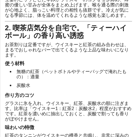
蜜の優しい甘みが全体をまとめ上げます。喉を通る際の刺激
が心地よく、脂っこい料理との相性も抜群です。冷えが気に
なる季節には、体を温めてくれるような感覚も楽しめます。
2. 喫茶店気分を自宅で。「ティーハイ
ボール」の香り高い誘惑
お茶割りは定番ですが、ウイスキーと紅茶の組み合わせは、
まるでおしゃれなバーで出てくるような上品な味わいになり
ます。
使う材料
無糖の紅茶（ペットボトルやティーバッグで淹れたも
の）：適量
炭酸水
作り方のコツ
グラスに氷を入れ、ウイスキー、紅茶、炭酸水の順に注ぎま
す。比率は「ウイスキー1：紅茶2：炭酸水2」程度がおすすめ
です。紅茶を濃いめに抽出しておくと、炭酸で割っても香り
がぼやけません。
味わいの特徴
紅茶のタンニンがウイスキーの樽香と共鳴し、非常に深みの