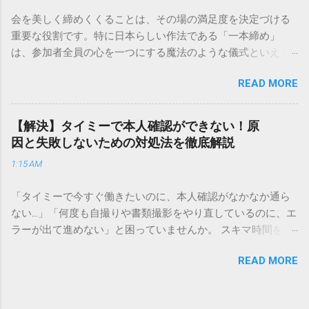
解説します。 福山通運のサービスの特徴と強み 福山通運は日
会を美しく締めくくることは、その場の満足度を決定づける
本全国に広範なネットワークを持つ大手運送会社です。特に
重要な役割です。特に日本らしい作法である「一本締め」
重量物や大型の荷物、そして企業間の輸送において圧倒的な
は、参加者全員の心を一つにする魔法のような儀式といえる
実績を誇ります。 個人で利用する場合、他の宅配業者と少し
でしょう。 「突然の指名で何を話せばいいかわからない」
異なる点として「営業所ごとの対応が非常にきめ細かい」と
READ MORE
「手拍子のリズムに自信がない」と不安を感じる方も多いは
いう特徴があります。地域に密着した各拠点が配送をコント
ずです。この記事では、ビジネスからカジュアルな集まりま
ロールしているため、現場の状況に合わせた柔軟な相談がし
で、どのような場面でも堂々と立ち振る舞えるための「一本
やすいのがメリットです。まずは、今抱えている悩みがどの
【解決】タイミーで本人確認ができない！原
締め」の作法を、基礎知識から具体的なセリフ例まで丁寧に
サービスで解決できるかを確認していきましょう。 1. 荷物の
因と失敗しないための対処法を徹底解説
解説します。 一本締めとは？その本質と効果 一本締めは、単
状況を今すぐ知りたい場合（配送状況の確認） 問い合わせの
1:15 AM
に手を叩いて終わらせる作業ではありません。その時間、そ
電話をかける前に、まずは「お荷物配達状況照会」を確認す
の場所で共有した喜びや感謝を、全員の手拍子という形にし
るのが最も効率的です。現在の荷物がいったいどこにあるの
「タイミーで今すぐ働きたいのに、本人確認がなかなか通ら
て刻み込む伝統的な儀礼です。 一本締めがもたらすポジティ
か、いつ届く予定なのかは、お手元の番号一つで判明しま
ない…」「何度も自撮りや書類撮影をやり直しているのに、エ
ブな効果 一体感の創出 参加者全員が一斉に同じリズムを刻む
す。 伝票番号（お問い合わせ番号）を準備する : 送り状（伝
ラーが出て進めない」と困っていませんか。 スキマ時間を有
ことで、集団としての連帯感が生まれます。 心地よい終幕
票）の控えに記載されている、数字の並びを確認してくださ
効活用してサクッと稼げる「Timee（タイミー）」は、現代の
「ここで終わり」という合図が明確になるため、参加者は余
い。これが荷物の識別番号になります。 確認できる内容 : 集
READ MORE
賢い働き方に欠かせないツールです。しかし、その最初の壁
韻を大切にしながら、すっきりと解散することができます。
荷が完了しているか、中継地点を通過したか、最寄りの営業
となるのが「本人確認（eKYC）」の手続き。ここでつまずい
感謝の視覚化 言葉だけでは伝えきれない「お疲れ様」「あり
所に到着しているか、現在配達中かといった詳細なステータ
てしまうと、魅力的な求人を目の前にして応募すらできない
がとう」という想いを、拍手の音に込めることができます。
ス。 メリット : 24時間いつでも自分のペースで確認できるた