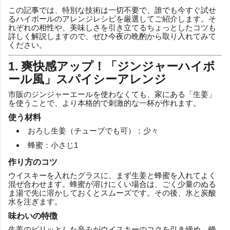
この記事では、特別な技術は一切不要で、誰でも今すぐ試せ
るハイボールのアレンジレシピを厳選してご紹介します。そ
れぞれの相性や、美味しさを引き立てるちょっとしたコツも
詳しく解説しますので、ぜひ今夜の晩酌から取り入れてみて
ください。
1. 爽快感アップ！「ジンジャーハイボ
ール風」スパイシーアレンジ
市販のジンジャーエールを使わなくても、家にある「生姜」
を使うことで、より本格的で刺激的な一杯が作れます。
使う材料
おろし生姜（チューブでも可）：少々
蜂蜜：小さじ1
作り方のコツ
ウイスキーを入れたグラスに、まず生姜と蜂蜜を入れてよく
混ぜ合わせます。蜂蜜が溶けにくい場合は、ごく少量のぬる
ま湯で先に溶かしておくとスムーズです。その後、氷と炭酸
水を注ぎます。
味わいの特徴
生姜のピリッとした辛みがウイスキーのコクを引き締め、蜂