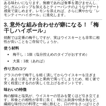
ある味わいになります。無糖であれば食事を選びませんし、
少しガムシロップを加えるとティーパンチのようなデザート
感覚で楽しめます。レモンを添えれば、さらに爽やかな「レ
モンティーハイボール」に進化します。
3. 意外な組み合わせが癖になる！「梅
干しハイボール」
焼酎では定番の梅干しですが、実はウイスキーとも非常に相
性が良いことをご存知でしょうか。
使う材料
梅干し：1個（塩分控えめのタイプがおすすめ）
大葉：1枚（あれば）
作り方のコツ
グラスの中で梅干しを軽く潰してからウイスキーを注ぎま
す。あまり潰しすぎると果肉で濁ってしまうため、軽く箸で
突く程度にするのが美しく仕上げるポイントです。
味わいの特徴
梅の酸味と塩気が、ウイスキーの甘みを驚くほど引き立てま
す。和食との相性が非常に良く、特にお刺身や焼き魚など、
繊細な味付けの料理と一緒に飲むと、口の中をさっぱりとさ