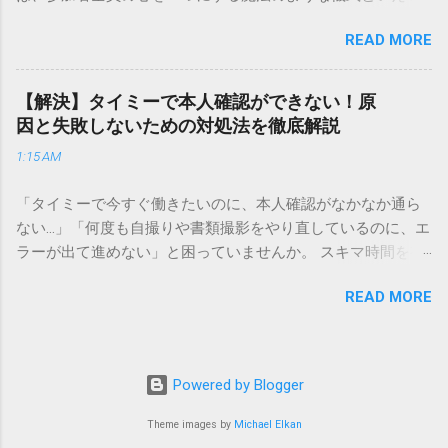
実績を誇ります。 個人で利用する場合、他の宅配業者と少し
でしょう。 「突然の指名で何を話せばいいかわからない」
異なる点として「営業所ごとの対応が非常にきめ細かい」と
READ MORE
「手拍子のリズムに自信がない」と不安を感じる方も多いは
いう特徴があります。地域に密着した各拠点が配送をコント
ずです。この記事では、ビジネスからカジュアルな集まりま
ロールしているため、現場の状況に合わせた柔軟な相談がし
で、どのような場面でも堂々と立ち振る舞えるための「一本
やすいのがメリットです。まずは、今抱えている悩みがどの
【解決】タイミーで本人確認ができない！原
締め」の作法を、基礎知識から具体的なセリフ例まで丁寧に
サービスで解決できるかを確認していきましょう。 1. 荷物の
因と失敗しないための対処法を徹底解説
解説します。 一本締めとは？その本質と効果 一本締めは、単
状況を今すぐ知りたい場合（配送状況の確認） 問い合わせの
1:15 AM
に手を叩いて終わらせる作業ではありません。その時間、そ
電話をかける前に、まずは「お荷物配達状況照会」を確認す
の場所で共有した喜びや感謝を、全員の手拍子という形にし
るのが最も効率的です。現在の荷物がいったいどこにあるの
「タイミーで今すぐ働きたいのに、本人確認がなかなか通ら
て刻み込む伝統的な儀礼です。 一本締めがもたらすポジティ
か、いつ届く予定なのかは、お手元の番号一つで判明しま
ない…」「何度も自撮りや書類撮影をやり直しているのに、エ
ブな効果 一体感の創出 参加者全員が一斉に同じリズムを刻む
す。 伝票番号（お問い合わせ番号）を準備する : 送り状（伝
ラーが出て進めない」と困っていませんか。 スキマ時間を有
ことで、集団としての連帯感が生まれます。 心地よい終幕
票）の控えに記載されている、数字の並びを確認してくださ
効活用してサクッと稼げる「Timee（タイミー）」は、現代の
「ここで終わり」という合図が明確になるため、参加者は余
い。これが荷物の識別番号になります。 確認できる内容 : 集
READ MORE
賢い働き方に欠かせないツールです。しかし、その最初の壁
韻を大切にしながら、すっきりと解散することができます。
荷が完了しているか、中継地点を通過したか、最寄りの営業
となるのが「本人確認（eKYC）」の手続き。ここでつまずい
感謝の視覚化 言葉だけでは伝えきれない「お疲れ様」「あり
所に到着しているか、現在配達中かといった詳細なステータ
てしまうと、魅力的な求人を目の前にして応募すらできない
がとう」という想いを、拍手の音に込めることができます。
ス。 メリット : 24時間いつでも自分のペースで確認できるた
という、もったいない状況になってしまいます。 実は、タイ
「一本締め」と「一丁締め」の違い 一般的に「パン！パン！
Powered by Blogger
め、電話がつながるのを待つ必要がありません。 スマートフ
ミーの本人確認で失敗する原因の多くは、非常にシンプル
パン！パン！」（3回打った後に1回）というリズムで行われ
ォンやパソコンでの操作 : 専用の入力フォームに番号を記載す
で、ちょっとしたコツを知るだけで解決できるものばかりで
Theme images by
Michael Elkan
るものを一本締めと呼びますが、一部の地域や習慣ではこれ
るだけで、リアルタイムの状況が表示されます。もしステー
す。この記事では、公式の審査基準や実際のユーザーの声を