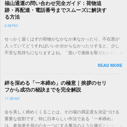
福山通運の問い合わせ完全ガイド：荷物追
跡・再配達・電話番号までスムーズに解決す
る方法
6:38 PM
せっかく届くはずの荷物がなかなか来なかったり、不在票が
入っていてどうすればいいか分からなかったりすると、少し
不安な気持ちになりますよね。「急いで連絡を取りたいけれ
ど、どこに電話すれば一番早いの？」「ネットで簡単に手続
READ MORE
きできる？」といった疑問を抱える方も多いはずです。 福山
通運は企業間物流のイメージが強いかもしれませんが、個人
向けの宅配サービスも非常に充実しています。大切なのは、
絆を深める「一本締め」の極意｜挨拶のセリ
目的に合わせた適切な連絡先を選ぶことです。この記事で
フから成功の秘訣までを完全解説
は、荷物の追跡確認から営業所への電話連絡、再配達の依頼
11:38 AM
手順まで、初めての方でも迷わずに解決できる方法を詳しく
解説します。 福山通運のサービスの特徴と強み 福山通運は日
会を美しく締めくくることは、その場の満足度を決定づける
本全国に広範なネットワークを持つ大手運送会社です。特に
重要な役割です。特に日本らしい作法である「一本締め」
重量物や大型の荷物、そして企業間の輸送において圧倒的な
は、参加者全員の心を一つにする魔法のような儀式といえる