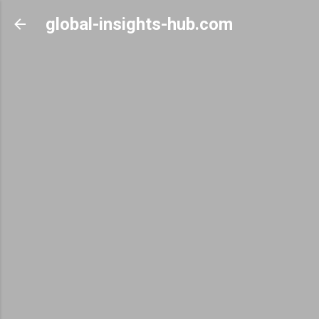
Skip to main content
global-insights-hub.com