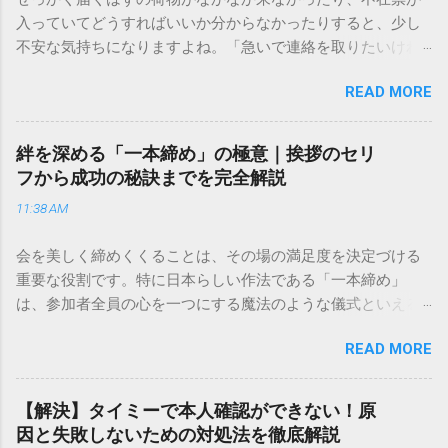
入っていてどうすればいいか分からなかったりすると、少し
不安な気持ちになりますよね。「急いで連絡を取りたいけれ
ど、どこに電話すれば一番早いの？」「ネットで簡単に手続
READ MORE
きできる？」といった疑問を抱える方も多いはずです。 福山
通運は企業間物流のイメージが強いかもしれませんが、個人
向けの宅配サービスも非常に充実しています。大切なのは、
絆を深める「一本締め」の極意｜挨拶のセリ
目的に合わせた適切な連絡先を選ぶことです。この記事で
フから成功の秘訣までを完全解説
は、荷物の追跡確認から営業所への電話連絡、再配達の依頼
11:38 AM
手順まで、初めての方でも迷わずに解決できる方法を詳しく
解説します。 福山通運のサービスの特徴と強み 福山通運は日
会を美しく締めくくることは、その場の満足度を決定づける
本全国に広範なネットワークを持つ大手運送会社です。特に
重要な役割です。特に日本らしい作法である「一本締め」
重量物や大型の荷物、そして企業間の輸送において圧倒的な
は、参加者全員の心を一つにする魔法のような儀式といえる
実績を誇ります。 個人で利用する場合、他の宅配業者と少し
でしょう。 「突然の指名で何を話せばいいかわからない」
異なる点として「営業所ごとの対応が非常にきめ細かい」と
READ MORE
「手拍子のリズムに自信がない」と不安を感じる方も多いは
いう特徴があります。地域に密着した各拠点が配送をコント
ずです。この記事では、ビジネスからカジュアルな集まりま
ロールしているため、現場の状況に合わせた柔軟な相談がし
で、どのような場面でも堂々と立ち振る舞えるための「一本
やすいのがメリットです。まずは、今抱えている悩みがどの
【解決】タイミーで本人確認ができない！原
締め」の作法を、基礎知識から具体的なセリフ例まで丁寧に
サービスで解決できるかを確認していきましょう。 1. 荷物の
因と失敗しないための対処法を徹底解説
解説します。 一本締めとは？その本質と効果 一本締めは、単