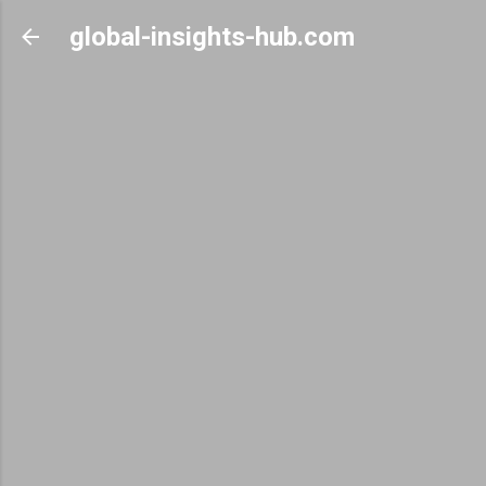
Skip to main content
global-insights-hub.com