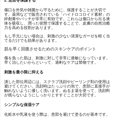
2. 患部を保護する
傷口を外気や雑菌から守るために、保護することが大切で
す。薬局などで販売されている「ハイドロコロイド素材」の
絆創膏やパッチが非常に有効です。これらは傷口から出る液
体を吸収し、潤った状態で保護することで、皮膚の自然治癒
力を高める役割があります。
もし手元にない場合は、刺激の少ない清潔なガーゼを軽く当
てるだけでも効果があります。
肌を早く回復させるためのスキンケアのポイント
傷を負った肌は、刺激に対して非常に過敏になっています。
早く治したいからといって、過剰なケアは禁物です。
刺激を最小限に抑える
潰した部位周辺には、スクラブ洗顔やピーリング剤の使用は
避けてください。洗顔時はたっぷりの泡で、患部に直接手が
触れないように優しく洗います。ぬるま湯を使って、洗顔料
が残らないようにしっかりとすすぐことが大切です。
シンプルな保湿ケア
化粧水や乳液を使う際は、患部を避けて塗るのが基本です。