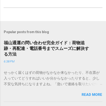
Popular posts from this blog
福山通運の問い合わせ完全ガイド：荷物追
跡・再配達・電話番号までスムーズに解決す
る方法
6:38 PM
せっかく届くはずの荷物がなかなか来なかったり、不在票が
入っていてどうすればいいか分からなかったりすると、少し
不安な気持ちになりますよね。「急いで連絡を取りたいけれ
ど、どこに電話すれば一番早いの？」「ネットで簡単に手続
READ MORE
きできる？」といった疑問を抱える方も多いはずです。 福山
通運は企業間物流のイメージが強いかもしれませんが、個人