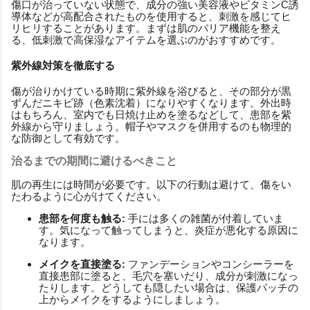
傷口が治っていない状態で、成分の強い美容液やビタミンC誘
導体などが高配合されたものを使用すると、刺激を感じてヒ
リヒリすることがあります。まずは肌のバリア機能を整え
る、低刺激で高保湿なアイテムを選ぶのがおすすめです。
紫外線対策を徹底する
傷が治りかけている時期に紫外線を浴びると、その部分が黒
ずんだニキビ跡（色素沈着）になりやすくなります。外出時
はもちろん、室内でも日焼け止めを塗るなどして、患部を紫
外線から守りましょう。帽子やマスクを併用するのも物理的
な防御として有効です。
治るまでの期間に避けるべきこと
肌の再生には時間が必要です。以下の行動は避けて、傷をい
たわるように心がけてください。
患部を何度も触る:
手には多くの雑菌が付着していま
す。気になって触ってしまうと、炎症が悪化する原因に
なります。
メイクを直接塗る:
ファンデーションやコンシーラーを
直接患部に塗ると、毛穴を塞いだり、成分が刺激になっ
たりします。どうしても隠したい場合は、保護パッチの
上からメイクをするようにしましょう。