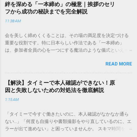
向けの宅配サービスも非常に充実しています。大切なのは、
絆を深める「一本締め」の極意｜挨拶のセリ
目的に合わせた適切な連絡先を選ぶことです。この記事で
フから成功の秘訣までを完全解説
は、荷物の追跡確認から営業所への電話連絡、再配達の依頼
11:38 AM
手順まで、初めての方でも迷わずに解決できる方法を詳しく
解説します。 福山通運のサービスの特徴と強み 福山通運は日
会を美しく締めくくることは、その場の満足度を決定づける
本全国に広範なネットワークを持つ大手運送会社です。特に
重要な役割です。特に日本らしい作法である「一本締め」
重量物や大型の荷物、そして企業間の輸送において圧倒的な
は、参加者全員の心を一つにする魔法のような儀式といえる
実績を誇ります。 個人で利用する場合、他の宅配業者と少し
でしょう。 「突然の指名で何を話せばいいかわからない」
異なる点として「営業所ごとの対応が非常にきめ細かい」と
READ MORE
「手拍子のリズムに自信がない」と不安を感じる方も多いは
いう特徴があります。地域に密着した各拠点が配送をコント
ずです。この記事では、ビジネスからカジュアルな集まりま
ロールしているため、現場の状況に合わせた柔軟な相談がし
で、どのような場面でも堂々と立ち振る舞えるための「一本
やすいのがメリットです。まずは、今抱えている悩みがどの
【解決】タイミーで本人確認ができない！原
締め」の作法を、基礎知識から具体的なセリフ例まで丁寧に
サービスで解決できるかを確認していきましょう。 1. 荷物の
因と失敗しないための対処法を徹底解説
解説します。 一本締めとは？その本質と効果 一本締めは、単
状況を今すぐ知りたい場合（配送状況の確認） 問い合わせの
1:15 AM
に手を叩いて終わらせる作業ではありません。その時間、そ
電話をかける前に、まずは「お荷物配達状況照会」を確認す
の場所で共有した喜びや感謝を、全員の手拍子という形にし
るのが最も効率的です。現在の荷物がいったいどこにあるの
「タイミーで今すぐ働きたいのに、本人確認がなかなか通ら
て刻み込む伝統的な儀礼です。 一本締めがもたらすポジティ
か、いつ届く予定なのかは、お手元の番号一つで判明しま
ない…」「何度も自撮りや書類撮影をやり直しているのに、エ
ブな効果 一体感の創出 参加者全員が一斉に同じリズムを刻む
す。 伝票番号（お問い合わせ番号）を準備する : 送り状（伝
ラーが出て進めない」と困っていませんか。 スキマ時間を有
ことで、集団としての連帯感が生まれます。 心地よい終幕
票）の控えに記載されている、数字の並びを確認してくださ
効活用してサクッと稼げる「Timee（タイミー）」は、現代の