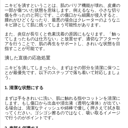
ニキビを潰すということは、肌のバリア機能が壊れ、皮膚の
一部が傷ついた状態を意味します。例えるなら、小さな切り
傷を作ったのと同じです。この傷口から細菌が侵入すると、
腫れがひどくなったり、最悪の場合はクレーターのようなニ
キビ跡として肌に残ってしまう可能性があります。
また、炎症が長引くと色素沈着の原因にもなります。「触っ
てしまったものは仕方ない」と放置せず、適切なアフターケ
アを行うことで、肌の再生をサポートし、きれいな状態を目
指すことが可能です。
潰した直後の応急処置
ニキビを潰してしまったら、まずはその部分を清潔に保つこ
とが最優先です。以下のステップで落ち着いて対応しましょ
う。
1. 清潔な状態にする
まずは手をきれいに洗い、肌に触れる指やコットンを清潔に
します。もし傷口から出血や浸出液（透明な液体）が出てい
る場合は、清潔なティッシュや綿棒で優しく押さえて拭き取
ってください。ゴシゴシ擦るのではなく、吸い取るイメージ
で行うのがポイントです。