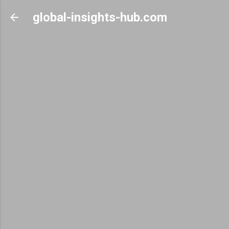
Skip to main content
global-insights-hub.com