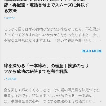
跡・再配達・電話番号までスムーズに解決す
る方法
6:38 PM
せっかく届くはずの荷物がなかなか来なかったり、不在票が
入っていてどうすればいいか分からなかったりすると、少し
不安な気持ちになりますよね。「急いで連絡を取りたいけれ
ど、どこに電話すれば一番早いの？」「ネットで簡単に手続
READ MORE
きできる？」といった疑問を抱える方も多いはずです。 福山
通運は企業間物流のイメージが強いかもしれませんが、個人
向けの宅配サービスも非常に充実しています。大切なのは、
絆を深める「一本締め」の極意｜挨拶のセリ
目的に合わせた適切な連絡先を選ぶことです。この記事で
フから成功の秘訣までを完全解説
は、荷物の追跡確認から営業所への電話連絡、再配達の依頼
11:38 AM
手順まで、初めての方でも迷わずに解決できる方法を詳しく
解説します。 福山通運のサービスの特徴と強み 福山通運は日
会を美しく締めくくることは、その場の満足度を決定づける
本全国に広範なネットワークを持つ大手運送会社です。特に
重要な役割です。特に日本らしい作法である「一本締め」
重量物や大型の荷物、そして企業間の輸送において圧倒的な
は、参加者全員の心を一つにする魔法のような儀式といえる
実績を誇ります。 個人で利用する場合、他の宅配業者と少し