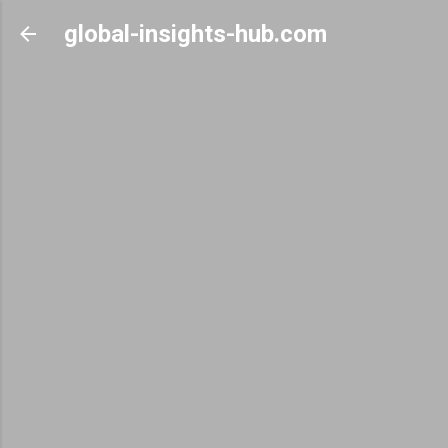
Skip to main content
global-insights-hub.com