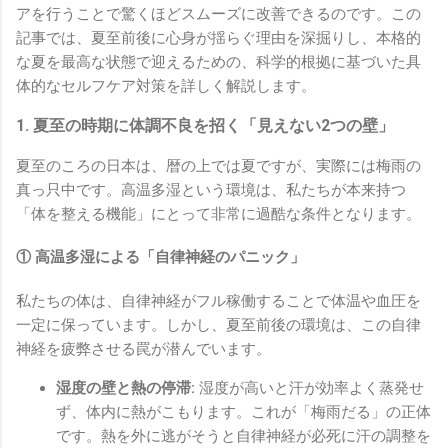
アを行うことで驚くほどスムーズに改善できるのです。この
記事では、夏至前後に心身が揺らぐ理由を深掘りし、本格的
な夏を最高な状態で迎えるための、科学的根拠に基づいた具
体的なセルフケア対策を詳しく解説します。
1. 夏至の時期に体調不良を招く「見えない2つの壁」
夏至のころの日本は、暦の上では夏ですが、実際には梅雨の
真っ只中です。高温多湿という環境は、私たちが本来持つ
「体を整える機能」にとって非常に過酷な条件となります。
① 高温多湿による「自律神経のパニック」
私たちの体は、自律神経がフル稼働することで体温や血圧を
一定に保っています。しかし、夏至前後の環境は、この自律
神経を疲弊させる罠が潜んでいます。
湿度の壁と熱の停滞:
湿度が高いと汗が効率よく蒸発せ
ず、体内に熱がこもります。これが「梅雨だる」の正体
です。熱を外に逃がそうと自律神経が必死に汗の調整を