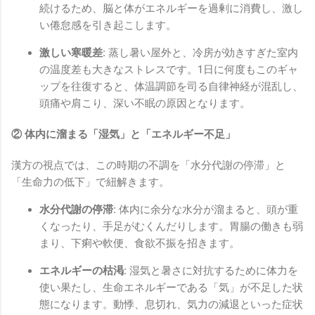
続けるため、脳と体がエネルギーを過剰に消費し、激し
い倦怠感を引き起こします。
激しい寒暖差:
蒸し暑い屋外と、冷房が効きすぎた室内
の温度差も大きなストレスです。1日に何度もこのギャ
ップを往復すると、体温調節を司る自律神経が混乱し、
頭痛や肩こり、深い不眠の原因となります。
② 体内に溜まる「湿気」と「エネルギー不足」
漢方の視点では、この時期の不調を「水分代謝の停滞」と
「生命力の低下」で紐解きます。
水分代謝の停滞:
体内に余分な水分が溜まると、頭が重
くなったり、手足がむくんだりします。胃腸の働きも弱
まり、下痢や軟便、食欲不振を招きます。
エネルギーの枯渇:
湿気と暑さに対抗するために体力を
使い果たし、生命エネルギーである「気」が不足した状
態になります。動悸、息切れ、気力の減退といった症状