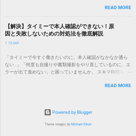
でしょう。 「突然の指名で何を話せばいいかわからない」
異なる点として「営業所ごとの対応が非常にきめ細かい」と
READ MORE
「手拍子のリズムに自信がない」と不安を感じる方も多いは
いう特徴があります。地域に密着した各拠点が配送をコント
ずです。この記事では、ビジネスからカジュアルな集まりま
ロールしているため、現場の状況に合わせた柔軟な相談がし
で、どのような場面でも堂々と立ち振る舞えるための「一本
やすいのがメリットです。まずは、今抱えている悩みがどの
【解決】タイミーで本人確認ができない！原
締め」の作法を、基礎知識から具体的なセリフ例まで丁寧に
サービスで解決できるかを確認していきましょう。 1. 荷物の
因と失敗しないための対処法を徹底解説
解説します。 一本締めとは？その本質と効果 一本締めは、単
状況を今すぐ知りたい場合（配送状況の確認） 問い合わせの
1:15 AM
に手を叩いて終わらせる作業ではありません。その時間、そ
電話をかける前に、まずは「お荷物配達状況照会」を確認す
の場所で共有した喜びや感謝を、全員の手拍子という形にし
るのが最も効率的です。現在の荷物がいったいどこにあるの
「タイミーで今すぐ働きたいのに、本人確認がなかなか通ら
て刻み込む伝統的な儀礼です。 一本締めがもたらすポジティ
か、いつ届く予定なのかは、お手元の番号一つで判明しま
ない…」「何度も自撮りや書類撮影をやり直しているのに、エ
ブな効果 一体感の創出 参加者全員が一斉に同じリズムを刻む
す。 伝票番号（お問い合わせ番号）を準備する : 送り状（伝
ラーが出て進めない」と困っていませんか。 スキマ時間を有
ことで、集団としての連帯感が生まれます。 心地よい終幕
票）の控えに記載されている、数字の並びを確認してくださ
効活用してサクッと稼げる「Timee（タイミー）」は、現代の
「ここで終わり」という合図が明確になるため、参加者は余
い。これが荷物の識別番号になります。 確認できる内容 : 集
READ MORE
賢い働き方に欠かせないツールです。しかし、その最初の壁
韻を大切にしながら、すっきりと解散することができます。
荷が完了しているか、中継地点を通過したか、最寄りの営業
となるのが「本人確認（eKYC）」の手続き。ここでつまずい
感謝の視覚化 言葉だけでは伝えきれない「お疲れ様」「あり
所に到着しているか、現在配達中かといった詳細なステータ
てしまうと、魅力的な求人を目の前にして応募すらできない
がとう」という想いを、拍手の音に込めることができます。
ス。 メリット : 24時間いつでも自分のペースで確認できるた
という、もったいない状況になってしまいます。 実は、タイ
「一本締め」と「一丁締め」の違い 一般的に「パン！パン！
Powered by Blogger
め、電話がつながるのを待つ必要がありません。 スマートフ
ミーの本人確認で失敗する原因の多くは、非常にシンプル
パン！パン！」（3回打った後に1回）というリズムで行われ
ォンやパソコンでの操作 : 専用の入力フォームに番号を記載す
で、ちょっとしたコツを知るだけで解決できるものばかりで
Theme images by
Michael Elkan
るものを一本締めと呼びますが、一部の地域や習慣ではこれ
るだけで、リアルタイムの状況が表示されます。もしステー
す。この記事では、公式の審査基準や実際のユーザーの声を
を「一丁締め」と呼ぶこともあります。どちらも意味合いは
タスが「持戻（不在）」になっていれば、そのままスムーズ