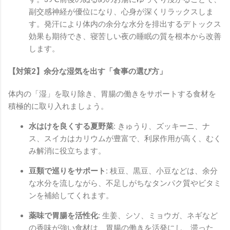
副交感神経が優位になり、心身が深くリラックスしま
す。発汗により体内の余分な水分を排出するデトックス
効果も期待でき、寝苦しい夜の睡眠の質を根本から改善
します。
【対策2】余分な湿気を出す「食事の選び方」
体内の「湿」を取り除き、胃腸の働きをサポートする食材を
積極的に取り入れましょう。
水はけを良くする夏野菜:
きゅうり、ズッキーニ、ナ
ス、スイカはカリウムが豊富で、利尿作用が高く、むく
み解消に役立ちます。
豆類で巡りをサポート:
枝豆、黒豆、小豆などは、余分
な水分を流しながら、不足しがちなタンパク質やビタミ
ンを補給してくれます。
薬味で胃腸を活性化:
生姜、シソ、ミョウガ、ネギなど
の香味が強い食材は、胃腸の働きを活発にし、滞った