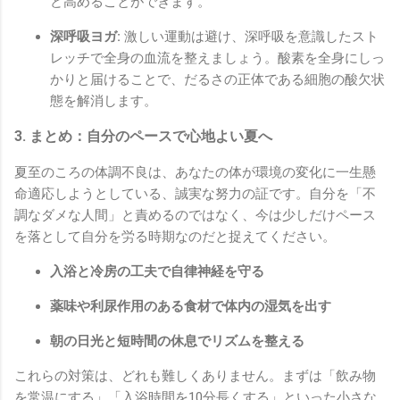
ど高めることができます。
深呼吸ヨガ:
激しい運動は避け、深呼吸を意識したスト
レッチで全身の血流を整えましょう。酸素を全身にしっ
かりと届けることで、だるさの正体である細胞の酸欠状
態を解消します。
3. まとめ：自分のペースで心地よい夏へ
夏至のころの体調不良は、あなたの体が環境の変化に一生懸
命適応しようとしている、誠実な努力の証です。自分を「不
調なダメな人間」と責めるのではなく、今は少しだけペース
を落として自分を労る時期なのだと捉えてください。
入浴と冷房の工夫で自律神経を守る
薬味や利尿作用のある食材で体内の湿気を出す
朝の日光と短時間の休息でリズムを整える
これらの対策は、どれも難しくありません。まずは「飲み物
を常温にする」「入浴時間を10分長くする」といった小さな