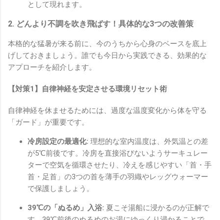
として現れます。
2. どんより不調を吹き飛ばす！具体的な3つの改善策
本格的な猛暑が来る前に、今のうちから心身のベースを底上
げしておきましょう。誰でも今日から実践できる、効果的な
アプローチを紹介します。
【対策1】自律神経を安定させる環境リセット術
自律神経を休ませるためには、過度な温度変化から体を守る
「ガード」が重要です。
冷房設定の最適化:
理想的な室内温度は、外気温との差
が5℃前後です。冷房を直接浴びないようサーキュレー
ターで空気を循環させたり、冷えを感じやすい「首・手
首・足首」の3つの首を薄手の羽織やレッグウォーマー
で保護しましょう。
39℃の「ぬるめ」入浴:
夏こそ湯船に浸かるのが正解で
す。39℃前後のぬるめのお湯にゆっくり浸かることで、