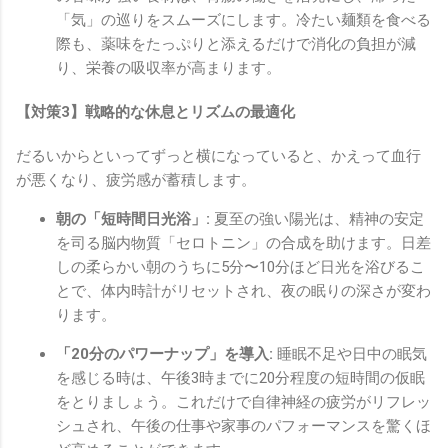
「気」の巡りをスムーズにします。冷たい麺類を食べる
際も、薬味をたっぷりと添えるだけで消化の負担が減
り、栄養の吸収率が高まります。
【対策3】戦略的な休息とリズムの最適化
だるいからといってずっと横になっていると、かえって血行
が悪くなり、疲労感が蓄積します。
朝の「短時間日光浴」:
夏至の強い陽光は、精神の安定
を司る脳内物質「セロトニン」の合成を助けます。日差
しの柔らかい朝のうちに5分〜10分ほど日光を浴びるこ
とで、体内時計がリセットされ、夜の眠りの深さが変わ
ります。
「20分のパワーナップ」を導入:
睡眠不足や日中の眠気
を感じる時は、午後3時までに20分程度の短時間の仮眠
をとりましょう。これだけで自律神経の疲労がリフレッ
シュされ、午後の仕事や家事のパフォーマンスを驚くほ