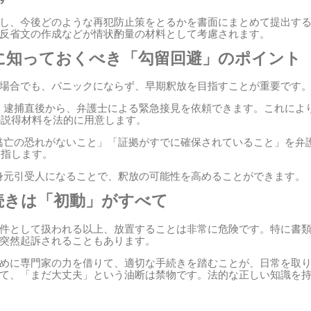
し、今後どのような再犯防止策をとるかを書面にまとめて提出す
反省文の作成などが情状酌量の材料として考慮されます。
に知っておくべき「勾留回避」のポイント
場合でも、パニックにならず、早期釈放を目指すことが重要です
：
逮捕直後から、弁護士による緊急接見を依頼できます。これによ
の説得材料を法的に用意します。
逃亡の恐れがないこと」「証拠がすでに確保されていること」を弁
目指します。
身元引受人になることで、釈放の可能性を高めることができます。
続きは「初動」がすべて
件として扱われる以上、放置することは非常に危険です。特に書
突然起訴されることもあります。
めに専門家の力を借りて、適切な手続きを踏むことが、日常を取
て、「まだ大丈夫」という油断は禁物です。法的な正しい知識を