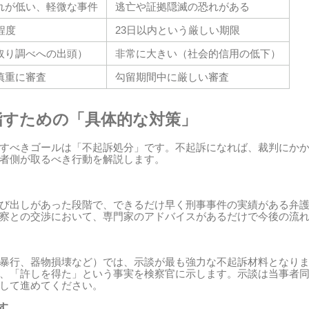
れが低い、軽微な事件
逃亡や証拠隠滅の恐れがある
程度
23日以内という厳しい期限
取り調べへの出頭）
非常に大きい（社会的信用の低下）
慎重に審査
勾留期間中に厳しい審査
指すための「具体的な対策」
すべきゴールは「不起訴処分」です。不起訴になれば、裁判にか
者側が取るべき行動を解説します。
び出しがあった段階で、できるだけ早く刑事事件の実績がある弁
察との交渉において、専門家のアドバイスがあるだけで今後の流
暴行、器物損壊など）では、示談が最も強力な不起訴材料となり
、「許しを得た」という事実を検察官に示します。示談は当事者
して進めてください。
す