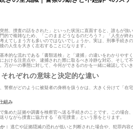
突然、捜査の話をされた」といった状況に直面すると、誰もが強
門的で複雑なため、「このままどうなるのだろう？」「人生が終
考えてしまう方も多いのではないでしょうか。実は、刑事手続き
後の人生を大きく左右することになります。
基本的な流れである「書類送検」と「逮捕」の違いをわかりやす
における注意点や、逮捕された際に取るべき冷静な対応、そして
。万が一の事態に対して、今何ができるのかを一緒に確認してい
、それぞれの意味と決定的な違い
、警察がどのように被疑者の身柄を扱うかは、大きく分けて「在宅
仕組み
で集めた証拠や調書を検察官へ送る手続きのことです。この場合
送りながら捜査に協力する「在宅捜査」という形をとります。
のか：
逃亡や証拠隠滅の恐れが低いと判断された場合や、犯罪内容