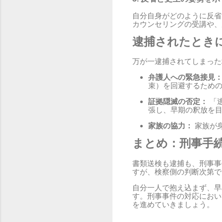
自分自身がどのように反省
カウンセリングの受講や、
逮捕されたとき
万が一逮捕されてしまった
弁護人への緊急接見
束）を回避するため
証拠隠滅の否定：
「
張し、早期の釈放を
家族の協力：
家族が
まとめ：刑事手
書類送検も逮捕も、刑事事
すが、検察側の判断次第で
自分一人で抱え込まず、早
す。刑事事件の対応におい
を進めていきましょう。