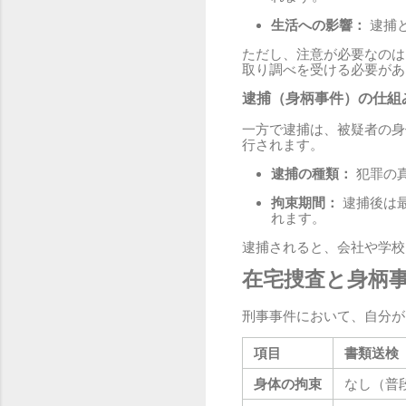
生活への影響：
逮捕
ただし、注意が必要なのは
取り調べを受ける必要があ
逮捕（身柄事件）の仕組
一方で逮捕は、被疑者の身
行されます。
逮捕の種類：
犯罪の
拘束期間：
逮捕後は最
れます。
逮捕されると、会社や学校
在宅捜査と身柄
刑事事件において、自分が
項目
書類送検
身体の拘束
なし（普