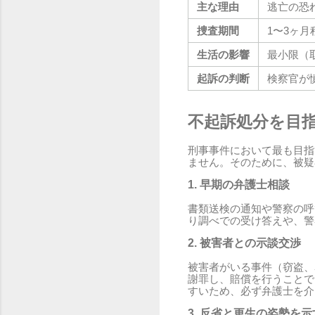
主な理由
逃亡の恐
捜査期間
1〜3ヶ月
生活の影響
最小限（
起訴の判断
検察官が
不起訴処分を目
刑事事件において最も目指
ません。そのために、被疑
1. 早期の弁護士相談
書類送検の通知や警察の呼
り調べでの受け答えや、警
2. 被害者との示談交渉
被害者がいる事件（窃盗、
謝罪し、賠償を行うことで
すいため、必ず弁護士を介
3. 反省と更生の姿勢を示