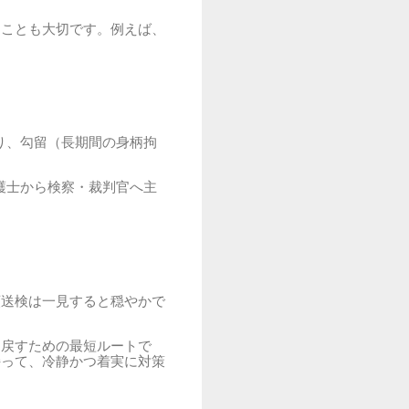
ることも大切です。例えば、
。
り、勾留（長期間の身柄拘
護士から検察・裁判官へ主
類送検は一見すると穏やかで
り戻すための最短ルートで
持って、冷静かつ着実に対策