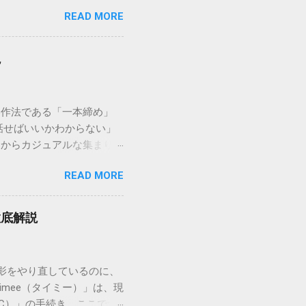
を選ぶことです。この記事で
READ MORE
ずに解決できる方法を詳しく
持つ大手運送会社です。特
する場合、他の宅配業者と
説
に密着した各拠点が配送をコ
まずは、今抱えている悩みが
（配送状況の確認） 問い合
い作法である「一本締め」
現在の荷物がいったいどこに
話せばいいかわからない」
号）を準備する : 送り状
スからカジュアルな集まりま
なります。 確認できる内
具体的なセリフ例まで丁寧に
在配達中かといった詳細なス
READ MORE
はありません。その時間、
待つ必要がありません。 ス
 一本締めがもたらすポジ
イムの状況が表示されます。
感が生まれます。 心地よい
可能です。 2. 電話で
徹底解説
きりと解散することができ
たい」「至急伝達事項があ
拍手の音に込めることがで
打った後に1回）というリズ
影をやり直しているのに、
ぶこともあります。どちらも
mee（タイミー）」は、現
の正しい手順と作法 リー
C）」の手続き。ここでつ