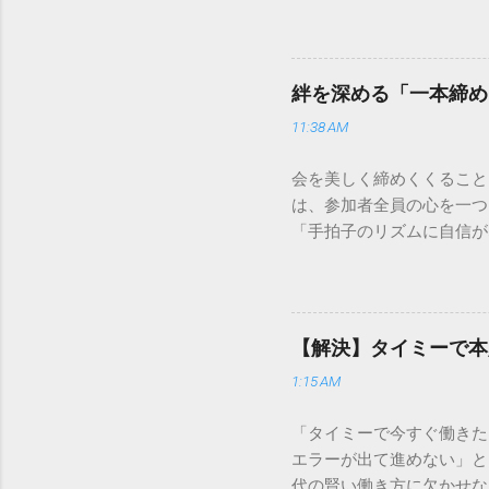
人向けの宅配サービスも非
は、荷物の追跡確認から営
解説します。 福山通運の
に重量物や大型の荷物、そ
絆を深める「一本締め
少し異なる点として「営業
11:38 AM
ントロールしているため、
どのサービスで解決できる
会を美しく締めくくること
わせの電話をかける前に、
は、参加者全員の心を一つ
あるのか、いつ届く予定な
「手拍子のリズムに自信が
（伝票）の控えに記載され
で、どのような場面でも堂
容 : 集荷が完了してい
解説します。 一本締めと
テータス。 メリット : 
その場所で共有した喜びや
マートフォンやパソコンで
ティブな効果 一体感の創
もしステータスが「持戻（
【解決】タイミーで本
終幕 「ここで終わり」と
直接問い合わせる際のベス
1:15 AM
ます。 感謝の視覚化 言
る」といった場合は、直...
きます。 「一本締め」と
「タイミーで今すぐ働きた
ムで行われるものを一本締
エラーが出て進めない」と
意味合いは同じですので、
代の賢い働き方に欠かせな