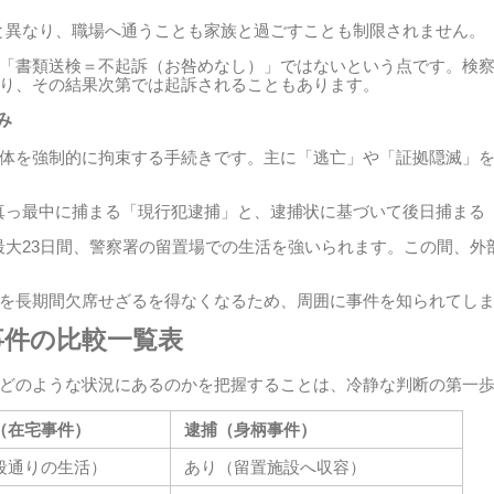
と異なり、職場へ通うことも家族と過ごすことも制限されません。
「書類送検＝不起訴（お咎めなし）」ではないという点です。検
り、その結果次第では起訴されることもあります。
み
体を強制的に拘束する手続きです。主に「逃亡」や「証拠隠滅」
真っ最中に捕まる「現行犯逮捕」と、逮捕状に基づいて後日捕まる
大23日間、警察署の留置場での生活を強いられます。この間、外
を長期間欠席せざるを得なくなるため、周囲に事件を知られてし
事件の比較一覧表
どのような状況にあるのかを把握することは、冷静な判断の第一
（在宅事件）
逮捕（身柄事件）
段通りの生活）
あり（留置施設へ収容）