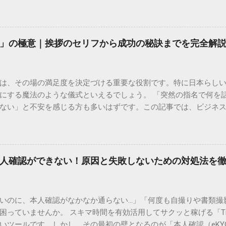
常に充実しています。大切なのは、目的に合わせた適切な連絡先
業所への電話連絡、再配達の依頼手順まで、初めての方でも迷わ
サービスの特徴と強み 福山通運は日本全国に広範なネットワークを
して企業間の輸送において圧倒的な実績を誇ります。 個人で利用
」の極意｜挨拶のセリフから成功の秘訣までを完全解
所ごとの対応が非常にきめ細かい」という特徴があります。地域
現場の状況に合わせた柔軟な相談がしやすいのがメリットです。
かを確認していきましょう。 1. 荷物の状況を今すぐ知りたい場合
は、その場の満足度を決定づける重要な役割です。特に日本らし
まずは「お荷物配達状況照会」を確認するのが最も効率的です。
にする魔法のような儀式といえるでしょう。 「突然の指名で何を
のかは、お手元の番号一つで判明します。 伝票番号（お問い合わせ番
ない」と不安を感じる方も多いはずです。この記事では、ビジネ
ている、数字の並びを確認してください。これが荷物の識別番号に
々と立ち振る舞えるための「一本締め」の作法を、基礎知識から
るか、中継地点を通過したか、最寄りの営業所に到着しているか、現
は？その本質と効果 一本締めは、単に手を叩いて終わらせる作業で
24時間いつでも自分のペースで確認できるため、電話がつながるのを
感謝を、全員の手拍子という形にして刻み込む伝統的な儀礼です。
の操作 : 専用の入力フォームに番号を記載するだけで、リアルタ
出 参加者全員が一斉に同じリズムを刻むことで、集団としての連帯
不在）」になっていれば、そのままスムーズに次の手続きへ移ることも
人確認ができない！原因と失敗しないための対処法を
いう合図が明確になるため、参加者は余韻を大切にしながら、すっ
トな方法 「ネットの状況が変わらない」「届け先や時間を変更し
葉だけでは伝えきれない「お疲れ様」「ありがとう」という想いを、
「一丁締め」の違い 一般的に「パン！パン！パン！パン！」（3回
いのに、本人確認がなかなか通らない…」「何度も自撮りや書類撮
めと呼びますが、一部の地域や習慣ではこれを「一丁締め」と呼
困っていませんか。 スキマ時間を有効活用してサクッと稼げる「Ti
場の雰囲気に合わせて堂々と行いましょう。 失敗しない！一本締め
いツールです。しかし、その最初の壁となるのが「本人確認（eKY