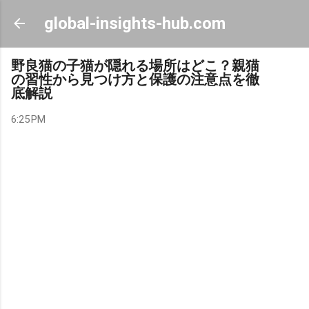
Skip to main content
global-insights-hub.com
野良猫の子猫が隠れる場所はどこ？親猫
の習性から見つけ方と保護の注意点を徹
底解説
6:25 PM