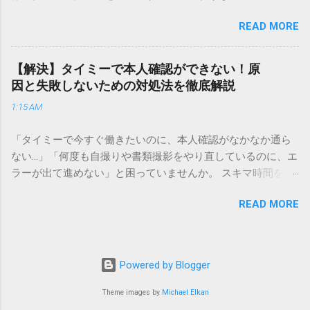
実績を誇ります。 個人で利用する場合、他の宅配業者と少し
でしょう。 「突然の指名で何を話せばいいかわからない」
異なる点として「営業所ごとの対応が非常にきめ細かい」と
READ MORE
「手拍子のリズムに自信がない」と不安を感じる方も多いは
いう特徴があります。地域に密着した各拠点が配送をコント
ずです。この記事では、ビジネスからカジュアルな集まりま
ロールしているため、現場の状況に合わせた柔軟な相談がし
で、どのような場面でも堂々と立ち振る舞えるための「一本
やすいのがメリットです。まずは、今抱えている悩みがどの
【解決】タイミーで本人確認ができない！原
締め」の作法を、基礎知識から具体的なセリフ例まで丁寧に
サービスで解決できるかを確認していきましょう。 1. 荷物の
因と失敗しないための対処法を徹底解説
解説します。 一本締めとは？その本質と効果 一本締めは、単
状況を今すぐ知りたい場合（配送状況の確認） 問い合わせの
1:15 AM
に手を叩いて終わらせる作業ではありません。その時間、そ
電話をかける前に、まずは「お荷物配達状況照会」を確認す
の場所で共有した喜びや感謝を、全員の手拍子という形にし
るのが最も効率的です。現在の荷物がいったいどこにあるの
「タイミーで今すぐ働きたいのに、本人確認がなかなか通ら
て刻み込む伝統的な儀礼です。 一本締めがもたらすポジティ
か、いつ届く予定なのかは、お手元の番号一つで判明しま
ない…」「何度も自撮りや書類撮影をやり直しているのに、エ
ブな効果 一体感の創出 参加者全員が一斉に同じリズムを刻む
す。 伝票番号（お問い合わせ番号）を準備する : 送り状（伝
ラーが出て進めない」と困っていませんか。 スキマ時間を有
ことで、集団としての連帯感が生まれます。 心地よい終幕
票）の控えに記載されている、数字の並びを確認してくださ
効活用してサクッと稼げる「Timee（タイミー）」は、現代の
「ここで終わり」という合図が明確になるため、参加者は余
い。これが荷物の識別番号になります。 確認できる内容 : 集
READ MORE
賢い働き方に欠かせないツールです。しかし、その最初の壁
韻を大切にしながら、すっきりと解散することができます。
荷が完了しているか、中継地点を通過したか、最寄りの営業
となるのが「本人確認（eKYC）」の手続き。ここでつまずい
感謝の視覚化 言葉だけでは伝えきれない「お疲れ様」「あり
所に到着しているか、現在配達中かといった詳細なステータ
てしまうと、魅力的な求人を目の前にして応募すらできない
がとう」という想いを、拍手の音に込めることができます。
ス。 メリット : 24時間いつでも自分のペースで確認できるた
という、もったいない状況になってしまいます。 実は、タイ
「一本締め」と「一丁締め」の違い 一般的に「パン！パン！
Powered by Blogger
め、電話がつながるのを待つ必要がありません。 スマートフ
ミーの本人確認で失敗する原因の多くは、非常にシンプル
パン！パン！」（3回打った後に1回）というリズムで行われ
ォンやパソコンでの操作 : 専用の入力フォームに番号を記載す
で、ちょっとしたコツを知るだけで解決できるものばかりで
Theme images by
Michael Elkan
るものを一本締めと呼びますが、一部の地域や習慣ではこれ
るだけで、リアルタイムの状況が表示されます。もしステー
す。この記事では、公式の審査基準や実際のユーザーの声を