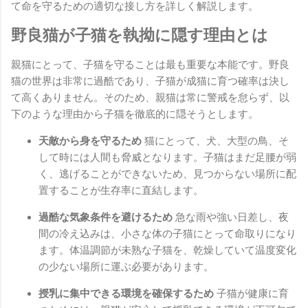
て命を守るための適切な接し方を詳しく解説します。
野良猫が子猫を執拗に隠す理由とは
親猫にとって、子猫を守ることは最も重要な本能です。野良
猫の世界は非常に過酷であり、子猫が成猫に育つ確率は決し
て高くありません。そのため、親猫は常に警戒を怠らず、以
下のような理由から子猫を徹底的に隠そうとします。
天敵から身を守るため
猫にとって、犬、大型の鳥、そ
して時には人間も脅威となります。子猫はまだ足腰が弱
く、逃げることができないため、見つからない場所に配
置することが生存率に直結します。
過酷な気象条件を避けるため
急な雨や強い日差し、夜
間の冷え込みは、小さな体の子猫にとって命取りになり
ます。体温調節が未熟な子猫を、乾燥していて温度変化
の少ない場所に運ぶ必要があります。
授乳に集中できる環境を確保するため
子猫が健康に育