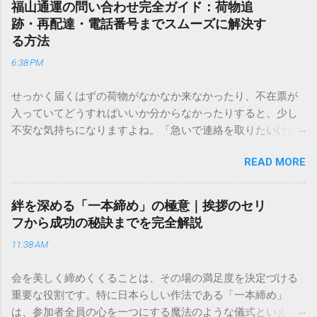
福山通運の問い合わせ完全ガイド：荷物追
跡・再配達・電話番号までスムーズに解決す
る方法
6:38 PM
せっかく届くはずの荷物がなかなか来なかったり、不在票が
入っていてどうすればいいか分からなかったりすると、少し
不安な気持ちになりますよね。「急いで連絡を取りたいけれ
ど、どこに電話すれば一番早いの？」「ネットで簡単に手続
READ MORE
きできる？」といった疑問を抱える方も多いはずです。 福山
通運は企業間物流のイメージが強いかもしれませんが、個人
向けの宅配サービスも非常に充実しています。大切なのは、
絆を深める「一本締め」の極意｜挨拶のセリ
目的に合わせた適切な連絡先を選ぶことです。この記事で
フから成功の秘訣までを完全解説
は、荷物の追跡確認から営業所への電話連絡、再配達の依頼
11:38 AM
手順まで、初めての方でも迷わずに解決できる方法を詳しく
解説します。 福山通運のサービスの特徴と強み 福山通運は日
会を美しく締めくくることは、その場の満足度を決定づける
本全国に広範なネットワークを持つ大手運送会社です。特に
重要な役割です。特に日本らしい作法である「一本締め」
重量物や大型の荷物、そして企業間の輸送において圧倒的な
は、参加者全員の心を一つにする魔法のような儀式といえる