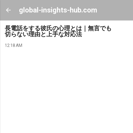
Skip to main content
global-insights-hub.com
長電話をする彼氏の心理とは｜無言でも
切らない理由と上手な対応法
12:18 AM