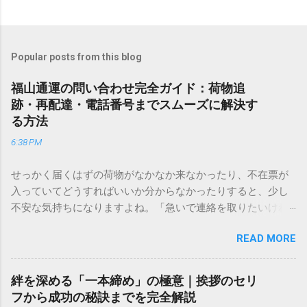
Popular posts from this blog
福山通運の問い合わせ完全ガイド：荷物追
跡・再配達・電話番号までスムーズに解決す
る方法
6:38 PM
せっかく届くはずの荷物がなかなか来なかったり、不在票が
入っていてどうすればいいか分からなかったりすると、少し
不安な気持ちになりますよね。「急いで連絡を取りたいけれ
ど、どこに電話すれば一番早いの？」「ネットで簡単に手続
READ MORE
きできる？」といった疑問を抱える方も多いはずです。 福山
通運は企業間物流のイメージが強いかもしれませんが、個人
向けの宅配サービスも非常に充実しています。大切なのは、
絆を深める「一本締め」の極意｜挨拶のセリ
目的に合わせた適切な連絡先を選ぶことです。この記事で
フから成功の秘訣までを完全解説
は、荷物の追跡確認から営業所への電話連絡、再配達の依頼