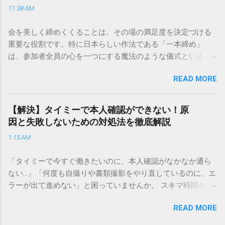
11:38 AM
手順まで、初めての方でも迷わずに解決できる方法を詳しく
解説します。 福山通運のサービスの特徴と強み 福山通運は日
会を美しく締めくくることは、その場の満足度を決定づける
本全国に広範なネットワークを持つ大手運送会社です。特に
重要な役割です。特に日本らしい作法である「一本締め」
重量物や大型の荷物、そして企業間の輸送において圧倒的な
は、参加者全員の心を一つにする魔法のような儀式といえる
実績を誇ります。 個人で利用する場合、他の宅配業者と少し
でしょう。 「突然の指名で何を話せばいいかわからない」
異なる点として「営業所ごとの対応が非常にきめ細かい」と
READ MORE
「手拍子のリズムに自信がない」と不安を感じる方も多いは
いう特徴があります。地域に密着した各拠点が配送をコント
ずです。この記事では、ビジネスからカジュアルな集まりま
ロールしているため、現場の状況に合わせた柔軟な相談がし
で、どのような場面でも堂々と立ち振る舞えるための「一本
やすいのがメリットです。まずは、今抱えている悩みがどの
【解決】タイミーで本人確認ができない！原
締め」の作法を、基礎知識から具体的なセリフ例まで丁寧に
サービスで解決できるかを確認していきましょう。 1. 荷物の
因と失敗しないための対処法を徹底解説
解説します。 一本締めとは？その本質と効果 一本締めは、単
状況を今すぐ知りたい場合（配送状況の確認） 問い合わせの
1:15 AM
に手を叩いて終わらせる作業ではありません。その時間、そ
電話をかける前に、まずは「お荷物配達状況照会」を確認す
の場所で共有した喜びや感謝を、全員の手拍子という形にし
るのが最も効率的です。現在の荷物がいったいどこにあるの
「タイミーで今すぐ働きたいのに、本人確認がなかなか通ら
て刻み込む伝統的な儀礼です。 一本締めがもたらすポジティ
か、いつ届く予定なのかは、お手元の番号一つで判明しま
ない…」「何度も自撮りや書類撮影をやり直しているのに、エ
ブな効果 一体感の創出 参加者全員が一斉に同じリズムを刻む
す。 伝票番号（お問い合わせ番号）を準備する : 送り状（伝
ラーが出て進めない」と困っていませんか。 スキマ時間を有
ことで、集団としての連帯感が生まれます。 心地よい終幕
票）の控えに記載されている、数字の並びを確認してくださ
効活用してサクッと稼げる「Timee（タイミー）」は、現代の
「ここで終わり」という合図が明確になるため、参加者は余
い。これが荷物の識別番号になります。 確認できる内容 : 集
READ MORE
賢い働き方に欠かせないツールです。しかし、その最初の壁
韻を大切にしながら、すっきりと解散することができます。
荷が完了しているか、中継地点を通過したか、最寄りの営業
となるのが「本人確認（eKYC）」の手続き。ここでつまずい