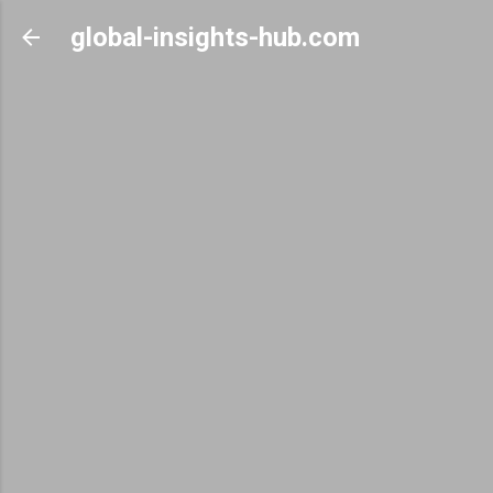
Skip to main content
global-insights-hub.com