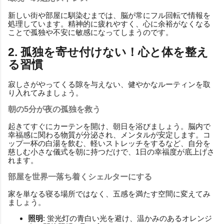
新しい街や部屋に馴染むまでは、脳が常にフル回転で情報を
処理しています。精神的に疲れやすく、心に余裕がなくなる
ことで孤独や不安に敏感になってしまうのです。
2. 孤独を寄せ付けない！心と体を整え
る習慣
寂しさがやってくる隙を与えない、健やかなルーティンを取
り入れてみましょう。
朝の5分が夜の孤独を救う
起きてすぐにカーテンを開け、朝日を浴びましょう。脳内で
幸福感に関わる物質が分泌され、メンタルが安定します。コ
ップ一杯の白湯を飲む、軽いストレッチをするなど、自分を
慈しむ小さな儀式を朝に持つだけで、1日の幸福度が底上げさ
れます。
部屋を世界一落ち着くシェルターにする
家を単なる寝る場所ではなく、五感を満たす空間に変えてみ
ましょう。
照明
: 蛍光灯の青白い光を避け、温かみのあるオレンジ