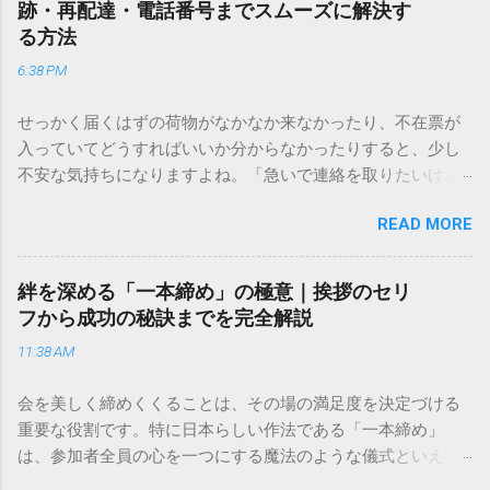
跡・再配達・電話番号までスムーズに解決す
る方法
6:38 PM
せっかく届くはずの荷物がなかなか来なかったり、不在票が
入っていてどうすればいいか分からなかったりすると、少し
不安な気持ちになりますよね。「急いで連絡を取りたいけれ
ど、どこに電話すれば一番早いの？」「ネットで簡単に手続
READ MORE
きできる？」といった疑問を抱える方も多いはずです。 福山
通運は企業間物流のイメージが強いかもしれませんが、個人
向けの宅配サービスも非常に充実しています。大切なのは、
絆を深める「一本締め」の極意｜挨拶のセリ
目的に合わせた適切な連絡先を選ぶことです。この記事で
フから成功の秘訣までを完全解説
は、荷物の追跡確認から営業所への電話連絡、再配達の依頼
11:38 AM
手順まで、初めての方でも迷わずに解決できる方法を詳しく
解説します。 福山通運のサービスの特徴と強み 福山通運は日
会を美しく締めくくることは、その場の満足度を決定づける
本全国に広範なネットワークを持つ大手運送会社です。特に
重要な役割です。特に日本らしい作法である「一本締め」
重量物や大型の荷物、そして企業間の輸送において圧倒的な
は、参加者全員の心を一つにする魔法のような儀式といえる
実績を誇ります。 個人で利用する場合、他の宅配業者と少し
でしょう。 「突然の指名で何を話せばいいかわからない」