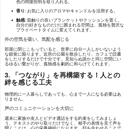
色の間接照明を取り入れる。
香り
: お気に入りのアロマやキャンドルを活用する。
触感
: 肌触りの良いブランケットやクッションを置く。
自分の好きなものだけに囲まれる空間は、孤独を贅沢な
プライベートタイムに変えてくれます。
外の空気を吸い、気配を感じる
部屋に閉じこもっていると、世界に自分一人しかいないよう
な錯覚に陥ります。近所の公園を散歩したり、カフェで読書
をしたりするだけで十分です。見知らぬ誰かと同じ空間にい
るゆるい繋がりが、孤独感を劇的に和らげてくれます。
3. 「つながり」を再構築する！人との
絆を感じる工夫
物理的に一人暮らしであっても、心まで一人になる必要はあ
りません。
声のコミュニケーションを大切に
週末に家族や友人とビデオ通話をする約束をしてみましょ
う。テキストのやり取りだけでなく、相手の表情を見て声を
聞くことは、心の栄養補給になります。顔を合わせることで