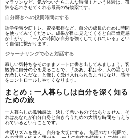
マラソンなど、気がついたらこんな時間！という体験は、孤
独を忘れさせてくれる最高の特効薬です。
自分磨きへの投資時間にする
語学学習や筋トレ、資格取得など、自分の成長のために時間
を使ってみてください。成果が目に見えてくると自己肯定感
が上がり、「一人の時間が自分を強くしてくれている」とい
う自信に繋がります。
ジャーナリングで心と対話する
寂しい気持ちをそのままノートに書き出してみましょう。客
観的に自分の心を見ることで、「ああ、私は今、人の温もり
が恋しいんだな」と優しく受け入れられるようになり、感情
をコントロールしやすくなります。
まとめ：一人暮らしは自分を深く知る
ための旅
一人暮らしの孤独感は、決して悪いものではありません。そ
れはあなたが自分自身と向き合うための大切な時間を与えら
れているということです。
生活リズムを整え、自分を大切にする。 無理のない範囲で、
外の世界とゆるく繋がる。 一人の自由を特権として使い倒