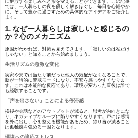
に解放する楽しみへと形を変えることができます。この記事
では、一人暮らしの夜を優しく解きほぐし、毎日を心軽やか
に、そして豊かに過ごすための具体的なアイデアをご紹介し
ます。
1. なぜ一人暮らしは寂しいと感じるの
か？心のメカニズム
原因がわかれば、対策も見えてきます。「寂しいのは私だけ
じゃない」と知ることから始めましょう。
生活リズムの急激な変化
実家や寮では当たり前だった他人の気配がなくなることで、
脳が一時的に警戒モードになり、不安を感じやすくなりま
す。これは本能的な反応であり、環境が変わった直後は誰で
も経験することです。
「声を出さない」ことによる停滞感
挨拶や会話などのアウトプットが減ると、思考が内向きにな
り、ネガティブなループに陥りやすくなります。声には感情
を外に出し、心を整える機能があるため、独り言が減ること
は孤独感を強める一因となります。
環境への適応ストレス