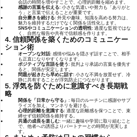
会話の時間を増やすことで、心理的距離を縮めます。
感謝の言葉を伝える
: 小さな気遣いや努力も「ありがと
う」と言葉で伝えることが重要です。
自分磨きを続ける
: 外見や趣味、知識を高める努力は、
魅力を維持するだけでなく関係を活性化します。
SNSやコミュニケーションの透明性
: 過度な監視ではな
く、自然な報告や共有で信頼感を作ります。
4. 信頼関係を築くためのコミュニケー
ション術
オープンな対話
: 感情や悩みを隠さず話すことで、相手
も正直になりやすくなります。
ポジティブな言語を使う
: 批判より承認の言葉を優先す
ると、関係が安定します。
問題が起きたら早めに話す
: 小さな不満を放置せず、冷
静に共有することが浮気防止につながります。
5. 浮気を防ぐために意識すべき長期戦
略
関係を「日常から守る」
: 毎日のルーチンに感謝やサプ
ライズを加え、マンネリを避ける。
心理的距離を意識する
: 適度な距離感を保つことで、束
縛せず信頼関係を維持する。
共通の成長を楽しむ
: 一緒に趣味や学習に取り組むこと
で、他者への誘惑よりパートナーとの時間が充実しま
す。