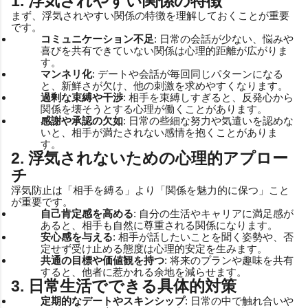
1. 浮気されやすい関係の特徴
まず、浮気されやすい関係の特徴を理解しておくことが重要
です。
コミュニケーション不足
: 日常の会話が少ない、悩みや
喜びを共有できていない関係は心理的距離が広がりま
す。
マンネリ化
: デートや会話が毎回同じパターンになる
と、新鮮さが欠け、他の刺激を求めやすくなります。
過剰な束縛や干渉
: 相手を束縛しすぎると、反発心から
関係を壊そうとする心理が働くことがあります。
感謝や承認の欠如
: 日常の些細な努力や気遣いを認めな
いと、相手が満たされない感情を抱くことがありま
す。
2. 浮気されないための心理的アプロー
チ
浮気防止は「相手を縛る」より「関係を魅力的に保つ」こと
が重要です。
自己肯定感を高める
: 自分の生活やキャリアに満足感が
あると、相手も自然に尊重される関係になります。
安心感を与える
: 相手が話したいことを聞く姿勢や、否
定せず受け止める態度は心理的安定を生みます。
共通の目標や価値観を持つ
: 将来のプランや趣味を共有
すると、他者に惹かれる余地を減らせます。
3. 日常生活でできる具体的対策
定期的なデートやスキンシップ
: 日常の中で触れ合いや