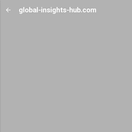
Skip to main content
global-insights-hub.com