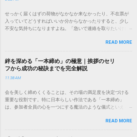
せっかく届くはずの荷物がなかなか来なかったり、不在票が
入っていてどうすればいいか分からなかったりすると、少し
不安な気持ちになりますよね。「急いで連絡を取りたいけれ
ど、どこに電話すれば一番早いの？」「ネットで簡単に手続
READ MORE
きできる？」といった疑問を抱える方も多いはずです。 福山
通運は企業間物流のイメージが強いかもしれませんが、個人
向けの宅配サービスも非常に充実しています。大切なのは、
絆を深める「一本締め」の極意｜挨拶のセリ
目的に合わせた適切な連絡先を選ぶことです。この記事で
フから成功の秘訣までを完全解説
は、荷物の追跡確認から営業所への電話連絡、再配達の依頼
11:38 AM
手順まで、初めての方でも迷わずに解決できる方法を詳しく
解説します。 福山通運のサービスの特徴と強み 福山通運は日
会を美しく締めくくることは、その場の満足度を決定づける
本全国に広範なネットワークを持つ大手運送会社です。特に
重要な役割です。特に日本らしい作法である「一本締め」
重量物や大型の荷物、そして企業間の輸送において圧倒的な
は、参加者全員の心を一つにする魔法のような儀式といえる
実績を誇ります。 個人で利用する場合、他の宅配業者と少し
でしょう。 「突然の指名で何を話せばいいかわからない」
異なる点として「営業所ごとの対応が非常にきめ細かい」と
READ MORE
「手拍子のリズムに自信がない」と不安を感じる方も多いは
いう特徴があります。地域に密着した各拠点が配送をコント
ずです。この記事では、ビジネスからカジュアルな集まりま
ロールしているため、現場の状況に合わせた柔軟な相談がし
で、どのような場面でも堂々と立ち振る舞えるための「一本