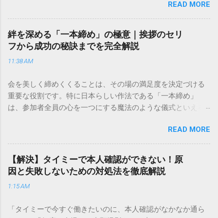
READ MORE
きできる？」といった疑問を抱える方も多いはずです。 福山
通運は企業間物流のイメージが強いかもしれませんが、個人
向けの宅配サービスも非常に充実しています。大切なのは、
絆を深める「一本締め」の極意｜挨拶のセリ
目的に合わせた適切な連絡先を選ぶことです。この記事で
フから成功の秘訣までを完全解説
は、荷物の追跡確認から営業所への電話連絡、再配達の依頼
11:38 AM
手順まで、初めての方でも迷わずに解決できる方法を詳しく
解説します。 福山通運のサービスの特徴と強み 福山通運は日
会を美しく締めくくることは、その場の満足度を決定づける
本全国に広範なネットワークを持つ大手運送会社です。特に
重要な役割です。特に日本らしい作法である「一本締め」
重量物や大型の荷物、そして企業間の輸送において圧倒的な
は、参加者全員の心を一つにする魔法のような儀式といえる
実績を誇ります。 個人で利用する場合、他の宅配業者と少し
でしょう。 「突然の指名で何を話せばいいかわからない」
異なる点として「営業所ごとの対応が非常にきめ細かい」と
READ MORE
「手拍子のリズムに自信がない」と不安を感じる方も多いは
いう特徴があります。地域に密着した各拠点が配送をコント
ずです。この記事では、ビジネスからカジュアルな集まりま
ロールしているため、現場の状況に合わせた柔軟な相談がし
で、どのような場面でも堂々と立ち振る舞えるための「一本
やすいのがメリットです。まずは、今抱えている悩みがどの
【解決】タイミーで本人確認ができない！原
締め」の作法を、基礎知識から具体的なセリフ例まで丁寧に
サービスで解決できるかを確認していきましょう。 1. 荷物の
因と失敗しないための対処法を徹底解説
解説します。 一本締めとは？その本質と効果 一本締めは、単
状況を今すぐ知りたい場合（配送状況の確認） 問い合わせの
1:15 AM
に手を叩いて終わらせる作業ではありません。その時間、そ
電話をかける前に、まずは「お荷物配達状況照会」を確認す
の場所で共有した喜びや感謝を、全員の手拍子という形にし
るのが最も効率的です。現在の荷物がいったいどこにあるの
「タイミーで今すぐ働きたいのに、本人確認がなかなか通ら
て刻み込む伝統的な儀礼です。 一本締めがもたらすポジティ
か、いつ届く予定なのかは、お手元の番号一つで判明しま