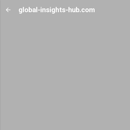
Skip to main content
global-insights-hub.com