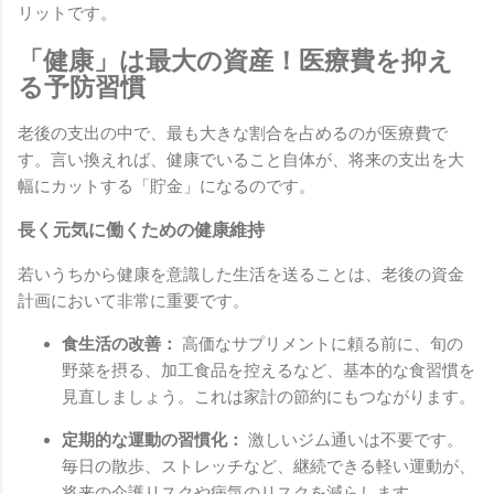
リットです。
「健康」は最大の資産！医療費を抑え
る予防習慣
老後の支出の中で、最も大きな割合を占めるのが医療費で
す。言い換えれば、健康でいること自体が、将来の支出を大
幅にカットする「貯金」になるのです。
長く元気に働くための健康維持
若いうちから健康を意識した生活を送ることは、老後の資金
計画において非常に重要です。
食生活の改善：
高価なサプリメントに頼る前に、旬の
野菜を摂る、加工食品を控えるなど、基本的な食習慣を
見直しましょう。これは家計の節約にもつながります。
定期的な運動の習慣化：
激しいジム通いは不要です。
毎日の散歩、ストレッチなど、継続できる軽い運動が、
将来の介護リスクや病気のリスクを減らします。