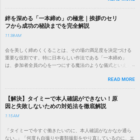
きできる？」といった疑問を抱える方も多いはずです。 福山
通運は企業間物流のイメージが強いかもしれませんが、個人
向けの宅配サービスも非常に充実しています。大切なのは、
絆を深める「一本締め」の極意｜挨拶のセリ
目的に合わせた適切な連絡先を選ぶことです。この記事で
フから成功の秘訣までを完全解説
は、荷物の追跡確認から営業所への電話連絡、再配達の依頼
11:38 AM
手順まで、初めての方でも迷わずに解決できる方法を詳しく
解説します。 福山通運のサービスの特徴と強み 福山通運は日
会を美しく締めくくることは、その場の満足度を決定づける
本全国に広範なネットワークを持つ大手運送会社です。特に
重要な役割です。特に日本らしい作法である「一本締め」
重量物や大型の荷物、そして企業間の輸送において圧倒的な
は、参加者全員の心を一つにする魔法のような儀式といえる
実績を誇ります。 個人で利用する場合、他の宅配業者と少し
でしょう。 「突然の指名で何を話せばいいかわからない」
異なる点として「営業所ごとの対応が非常にきめ細かい」と
READ MORE
「手拍子のリズムに自信がない」と不安を感じる方も多いは
いう特徴があります。地域に密着した各拠点が配送をコント
ずです。この記事では、ビジネスからカジュアルな集まりま
ロールしているため、現場の状況に合わせた柔軟な相談がし
で、どのような場面でも堂々と立ち振る舞えるための「一本
やすいのがメリットです。まずは、今抱えている悩みがどの
【解決】タイミーで本人確認ができない！原
締め」の作法を、基礎知識から具体的なセリフ例まで丁寧に
サービスで解決できるかを確認していきましょう。 1. 荷物の
因と失敗しないための対処法を徹底解説
解説します。 一本締めとは？その本質と効果 一本締めは、単
状況を今すぐ知りたい場合（配送状況の確認） 問い合わせの
1:15 AM
に手を叩いて終わらせる作業ではありません。その時間、そ
電話をかける前に、まずは「お荷物配達状況照会」を確認す
の場所で共有した喜びや感謝を、全員の手拍子という形にし
るのが最も効率的です。現在の荷物がいったいどこにあるの
「タイミーで今すぐ働きたいのに、本人確認がなかなか通ら
て刻み込む伝統的な儀礼です。 一本締めがもたらすポジティ
か、いつ届く予定なのかは、お手元の番号一つで判明しま
ない…」「何度も自撮りや書類撮影をやり直しているのに、エ