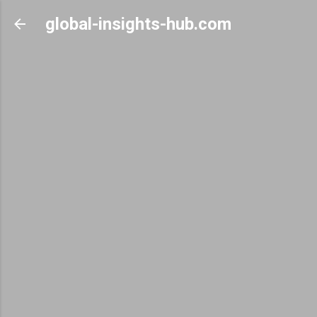
Skip to main content
global-insights-hub.com