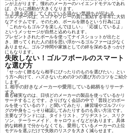
ンが上がります。憧れのメーカーのハイエンドモデルであれ
ば、さらに感動が大きくなります。
3. 上達を応援してくれている温かい気持ちが伝わる
ゴルフボールは、スコアやプレーの質に直結する非常に大切
なアイテムです。そのため、ボールを贈るという行為には
「これからもゴルフを楽しんでほしい」「応援しているよ」
というメッセージが自然と込められます。
プレゼントされたボールを使ってナイスショットが出たと
き、贈ってくれた人の顔を思い浮かべるゴルファーは少なく
ありません。ゴルフ仲間や家族としての絆を深めるきっかけ
にもなります。
失敗しない！ゴルフボールのスマート
な選び方
「せっかく贈るなら相手にぴったりのものを選びたい」とい
う方へ向けて、ハズさないための3つの選び方のコツをご紹介
します。
1. 相手の好きなメーカーや愛用している銘柄をリサーチ
する
最も確実なのは、日頃どのメーカーの製品を使っているかリ
サーチすることです。さりげなく会話の中で「普段どのボー
ルを使っているの？」と聞いてみたり、練習場やゴルフバッ
グの中身をこっそり確認してみたりするのも良い方法です。
主要なブランドには、タイトリスト、ブリヂストン、スリク
ソン、テーラーメイド、キャロウェイなどがあります。具体
的な銘柄まで分からなくても、愛用しているメーカーの上位
モデルを選ぶだけで失敗のリスクを大きく減らせます。