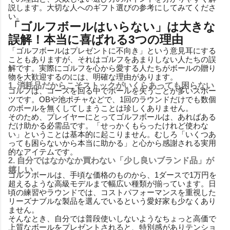
説します。大切な人へのギフト選びの参考にしてみてくださ
い。
「ゴルフボールはいらない」は大きな
誤解！本当に喜ばれる3つの理由
「ゴルフボールはプレゼントに不向き」という意見耳にする
こともありますが、それはゴルフをあまりしない人たちの誤
解です。実際にゴルフを心から愛する人たちがボールの贈り
物を大歓迎するのには、明確な理由があります。
1. 消耗品だからこそストックがいくらあっても困らない
ゴルフは、コースを回る中でボールを失うことが多いスポー
ツです。OBや池ポチャなどで、1回のラウンドだけでも数個
のボールを無くしてしまうことは珍しくありません。
そのため、プレイヤーにとってゴルフボールは、あればある
だけ助かる必需品です。「せっかくもらったけれど使わな
い」ということは基本的に起こりません。むしろ「いくつあ
っても困らないから本当に助かる」と心から感謝される実用
的なアイテムです。
2. 自分ではなかなか買わない「少し良いブランド品」が
嬉しい
ゴルフボールは、手頃な価格のものから、1ダースで1万円を
超えるような高級モデルまで幅広い種類が揃っています。日
頃の練習やラウンドでは、コストパフォーマンスを重視した
リーズナブルな製品を選んでいるという愛好家も少なくあり
ません。
そんなとき、自分では普段使いしないようなちょっと高価で
上質なボールをプレゼントされると、特別感がありテンショ