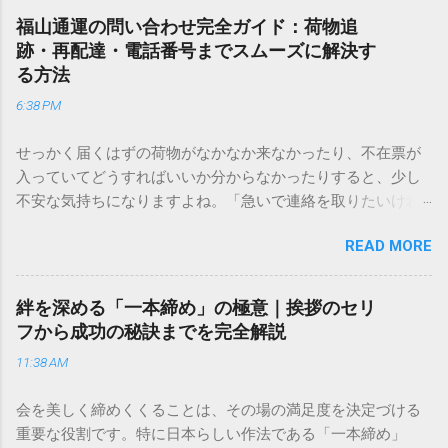
福山通運の問い合わせ完全ガイド：荷物追
跡・再配達・電話番号までスムーズに解決す
る方法
6:38 PM
せっかく届くはずの荷物がなかなか来なかったり、不在票が
入っていてどうすればいいか分からなかったりすると、少し
不安な気持ちになりますよね。「急いで連絡を取りたいけれ
ど、どこに電話すれば一番早いの？」「ネットで簡単に手続
READ MORE
きできる？」といった疑問を抱える方も多いはずです。 福山
通運は企業間物流のイメージが強いかもしれませんが、個人
向けの宅配サービスも非常に充実しています。大切なのは、
絆を深める「一本締め」の極意｜挨拶のセリ
目的に合わせた適切な連絡先を選ぶことです。この記事で
フから成功の秘訣までを完全解説
は、荷物の追跡確認から営業所への電話連絡、再配達の依頼
11:38 AM
手順まで、初めての方でも迷わずに解決できる方法を詳しく
解説します。 福山通運のサービスの特徴と強み 福山通運は日
会を美しく締めくくることは、その場の満足度を決定づける
本全国に広範なネットワークを持つ大手運送会社です。特に
重要な役割です。特に日本らしい作法である「一本締め」
重量物や大型の荷物、そして企業間の輸送において圧倒的な