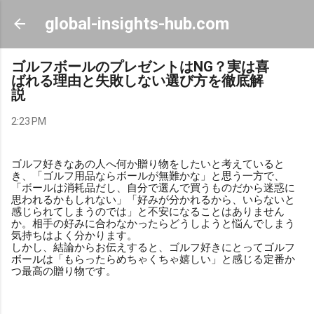
Skip to main content
global-insights-hub.com
ゴルフボールのプレゼントはNG？実は喜
ばれる理由と失敗しない選び方を徹底解
説
2:23 PM
ゴルフ好きなあの人へ何か贈り物をしたいと考えていると
き、「ゴルフ用品ならボールが無難かな」と思う一方で、
「ボールは消耗品だし、自分で選んで買うものだから迷惑に
思われるかもしれない」「好みが分かれるから、いらないと
感じられてしまうのでは」と不安になることはありません
か。相手の好みに合わなかったらどうしようと悩んでしまう
気持ちはよく分かります。
しかし、結論からお伝えすると、ゴルフ好きにとってゴルフ
ボールは「もらったらめちゃくちゃ嬉しい」と感じる定番か
つ最高の贈り物です。