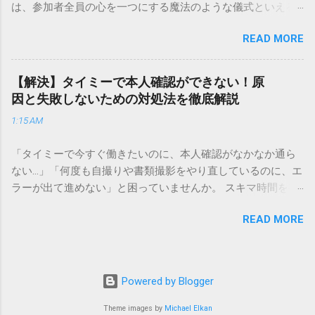
は、参加者全員の心を一つにする魔法のような儀式といえる
実績を誇ります。 個人で利用する場合、他の宅配業者と少し
でしょう。 「突然の指名で何を話せばいいかわからない」
異なる点として「営業所ごとの対応が非常にきめ細かい」と
READ MORE
「手拍子のリズムに自信がない」と不安を感じる方も多いは
いう特徴があります。地域に密着した各拠点が配送をコント
ずです。この記事では、ビジネスからカジュアルな集まりま
ロールしているため、現場の状況に合わせた柔軟な相談がし
で、どのような場面でも堂々と立ち振る舞えるための「一本
やすいのがメリットです。まずは、今抱えている悩みがどの
【解決】タイミーで本人確認ができない！原
締め」の作法を、基礎知識から具体的なセリフ例まで丁寧に
サービスで解決できるかを確認していきましょう。 1. 荷物の
因と失敗しないための対処法を徹底解説
解説します。 一本締めとは？その本質と効果 一本締めは、単
状況を今すぐ知りたい場合（配送状況の確認） 問い合わせの
1:15 AM
に手を叩いて終わらせる作業ではありません。その時間、そ
電話をかける前に、まずは「お荷物配達状況照会」を確認す
の場所で共有した喜びや感謝を、全員の手拍子という形にし
るのが最も効率的です。現在の荷物がいったいどこにあるの
「タイミーで今すぐ働きたいのに、本人確認がなかなか通ら
て刻み込む伝統的な儀礼です。 一本締めがもたらすポジティ
か、いつ届く予定なのかは、お手元の番号一つで判明しま
ない…」「何度も自撮りや書類撮影をやり直しているのに、エ
ブな効果 一体感の創出 参加者全員が一斉に同じリズムを刻む
す。 伝票番号（お問い合わせ番号）を準備する : 送り状（伝
ラーが出て進めない」と困っていませんか。 スキマ時間を有
ことで、集団としての連帯感が生まれます。 心地よい終幕
票）の控えに記載されている、数字の並びを確認してくださ
効活用してサクッと稼げる「Timee（タイミー）」は、現代の
「ここで終わり」という合図が明確になるため、参加者は余
い。これが荷物の識別番号になります。 確認できる内容 : 集
READ MORE
賢い働き方に欠かせないツールです。しかし、その最初の壁
韻を大切にしながら、すっきりと解散することができます。
荷が完了しているか、中継地点を通過したか、最寄りの営業
となるのが「本人確認（eKYC）」の手続き。ここでつまずい
感謝の視覚化 言葉だけでは伝えきれない「お疲れ様」「あり
所に到着しているか、現在配達中かといった詳細なステータ
てしまうと、魅力的な求人を目の前にして応募すらできない
がとう」という想いを、拍手の音に込めることができます。
ス。 メリット : 24時間いつでも自分のペースで確認できるた
という、もったいない状況になってしまいます。 実は、タイ
「一本締め」と「一丁締め」の違い 一般的に「パン！パン！
Powered by Blogger
め、電話がつながるのを待つ必要がありません。 スマートフ
ミーの本人確認で失敗する原因の多くは、非常にシンプル
パン！パン！」（3回打った後に1回）というリズムで行われ
ォンやパソコンでの操作 : 専用の入力フォームに番号を記載す
で、ちょっとしたコツを知るだけで解決できるものばかりで
Theme images by
Michael Elkan
るものを一本締めと呼びますが、一部の地域や習慣ではこれ