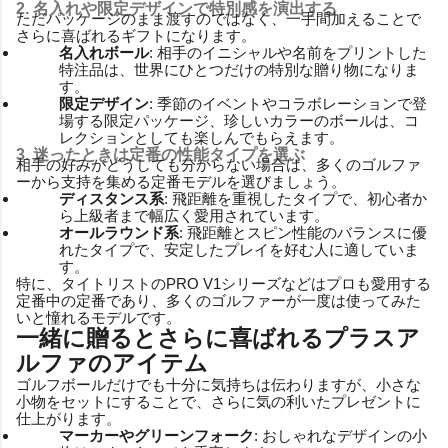
2. 名入れや限定デザインで特別感を演出する
ただパッケージのまま渡すのではなく、一手間加えることで
さらに喜ばれるギフトになります。
名入れボール
: 相手のイニシャルや名前をプリントした
特注品は、世界にひとつだけの特別な贈り物になりま
す。
限定デザイン
: 季節のイベントやコラボレーションで登
場する限定パッケージ、珍しいカラーのボールは、コ
レクションとしても楽しんでもらえます。
3. 迷ったときは定番の性能タイプを選ぶ
相手の好みがどうしても分からない場合は、多くのゴルファ
ーから支持を集める定番モデルを選びましょう。
ディスタンス系
: 飛距離を重視したタイプで、初心者か
ら上級者まで幅広く愛用されています。
オールラウンド系
: 飛距離とスピン性能のバランスに優
れたタイプで、安定したプレイを好む人に適していま
す。
特に、タイトリストのPRO V1シリーズなどはプロも愛用する
定番中の定番であり、多くのゴルファーが一度は使ってみた
いと憧れるモデルです。
一緒に贈るとさらに喜ばれるプラスア
ルファのアイテム
ゴルフボールだけでも十分に気持ちは伝わりますが、小さな
小物をセットにすることで、さらに気の利いたプレゼントに
仕上がります。
マーカーやグリーンフォーク
: おしゃれなデザインの小