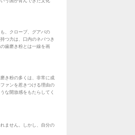
という国が育んできた文化
にも、クローブ、グアバの
が持つ力は、口内のネバつき
感の歯磨き粉とは一線を画
。
歯磨き粉の多くは、非常に成
のファンを惹きつける理由の
ような開放感をもたらしてく
しれません。しかし、自分の