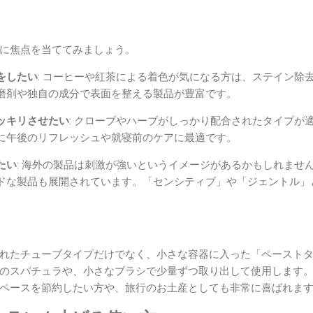
に焦点を当ててみましょう。
をしたい
: コーヒーや紅茶による着色が気になる方は、ステイン除
磨剤や独自の成分で表面を整える製品が豊富です。
ッキリさせたい
: クローブやハーブがしっかり配合されたタイプが
に午後のリフレッシュや就寝前のケアに最適です。
たい
: 海外の製品は刺激が強いというイメージがあるかもしれませ
ドな製品も展開されています。「センシティブ」や「ジェントル」
れたチューブタイプだけでなく、小さな容器に入った「ペースト
のスパチュラや、小さなブラシで少量ずつ取り出して使用します
ペースを節約したい方や、旅行のお土産としても非常に喜ばれま