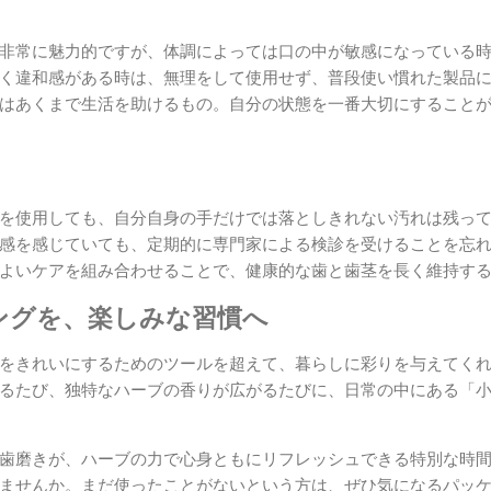
非常に魅力的ですが、体調によっては口の中が敏感になっている
く違和感がある時は、無理をして使用せず、普段使い慣れた製品
はあくまで生活を助けるもの。自分の状態を一番大切にすること
を使用しても、自分自身の手だけでは落としきれない汚れは残っ
感を感じていても、定期的に専門家による検診を受けることを忘
よいケアを組み合わせることで、健康的な歯と歯茎を長く維持す
ングを、楽しみな習慣へ
をきれいにするためのツールを超えて、暮らしに彩りを与えてく
るたび、独特なハーブの香りが広がるたびに、日常の中にある「
歯磨きが、ハーブの力で心身ともにリフレッシュできる特別な時
ませんか。まだ使ったことがないという方は、ぜひ気になるパッ