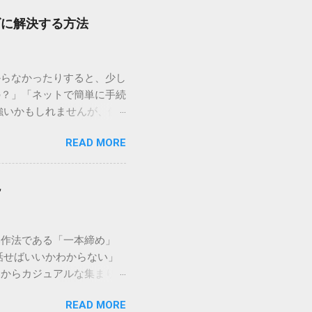
ズに解決する方法
からなかったりすると、少し
の？」「ネットで簡単に手続
強いかもしれませんが、個
を選ぶことです。この記事で
READ MORE
ずに解決できる方法を詳しく
持つ大手運送会社です。特
する場合、他の宅配業者と
説
に密着した各拠点が配送をコ
まずは、今抱えている悩みが
（配送状況の確認） 問い合
い作法である「一本締め」
現在の荷物がいったいどこに
話せばいいかわからない」
号）を準備する : 送り状
スからカジュアルな集まりま
なります。 確認できる内
具体的なセリフ例まで丁寧に
在配達中かといった詳細なス
READ MORE
はありません。その時間、
待つ必要がありません。 ス