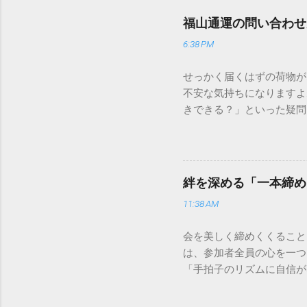
福山通運の問い合わせ
6:38 PM
せっかく届くはずの荷物が
不安な気持ちになりますよ
きできる？」といった疑問
人向けの宅配サービスも非
は、荷物の追跡確認から営
解説します。 福山通運の
に重量物や大型の荷物、そ
絆を深める「一本締め
少し異なる点として「営業
11:38 AM
ントロールしているため、
どのサービスで解決できる
会を美しく締めくくること
わせの電話をかける前に、
は、参加者全員の心を一つ
あるのか、いつ届く予定な
「手拍子のリズムに自信が
（伝票）の控えに記載され
で、どのような場面でも堂
容 : 集荷が完了してい
解説します。 一本締めと
テータス。 メリット : 