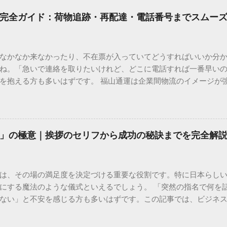
完全ガイド：荷物追跡・再配達・電話番号までスムー
なかなか来なかったり、不在票が入っていてどうすればいいか分
ね。「急いで連絡を取りたいけれど、どこに電話すれば一番早い
を抱える方も多いはずです。 福山通運は企業間物流のイメージが
常に充実しています。大切なのは、目的に合わせた適切な連絡先
業所への電話連絡、再配達の依頼手順まで、初めての方でも迷わ
サービスの特徴と強み 福山通運は日本全国に広範なネットワークを
して企業間の輸送において圧倒的な実績を誇ります。 個人で利用
」の極意｜挨拶のセリフから成功の秘訣までを完全解
所ごとの対応が非常にきめ細かい」という特徴があります。地域
現場の状況に合わせた柔軟な相談がしやすいのがメリットです。
かを確認していきましょう。 1. 荷物の状況を今すぐ知りたい場合
は、その場の満足度を決定づける重要な役割です。特に日本らし
まずは「お荷物配達状況照会」を確認するのが最も効率的です。
にする魔法のような儀式といえるでしょう。 「突然の指名で何を
のかは、お手元の番号一つで判明します。 伝票番号（お問い合わせ番
ない」と不安を感じる方も多いはずです。この記事では、ビジネ
ている、数字の並びを確認してください。これが荷物の識別番号に
々と立ち振る舞えるための「一本締め」の作法を、基礎知識から
るか、中継地点を通過したか、最寄りの営業所に到着しているか、現
は？その本質と効果 一本締めは、単に手を叩いて終わらせる作業で
24時間いつでも自分のペースで確認できるため、電話がつながるのを