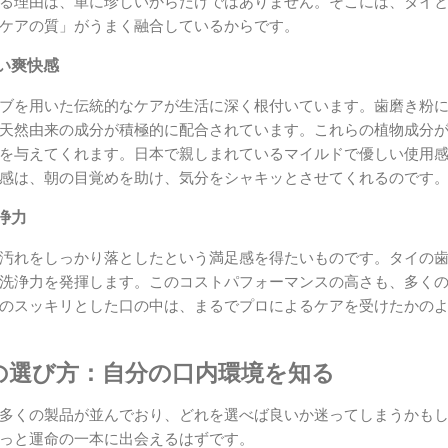
る理由は、単に珍しいからだけではありません。そこには、タイ
ケアの質」がうまく融合しているからです。
い爽快感
ブを用いた伝統的なケアが生活に深く根付いています。歯磨き粉
天然由来の成分が積極的に配合されています。これらの植物成分
を与えてくれます。日本で親しまれているマイルドで優しい使用
感は、朝の目覚めを助け、気分をシャキッとさせてくれるのです
浄力
汚れをしっかり落としたという満足感を得たいものです。タイの
洗浄力を発揮します。このコストパフォーマンスの高さも、多く
のスッキリとした口の中は、まるでプロによるケアを受けたかの
の選び方：自分の口内環境を知る
多くの製品が並んでおり、どれを選べば良いか迷ってしまうかも
っと運命の一本に出会えるはずです。