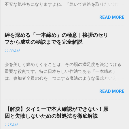
不安な気持ちになりますよね。「急いで連絡を取りたいけれ
ど、どこに電話すれば一番早いの？」「ネットで簡単に手続
READ MORE
きできる？」といった疑問を抱える方も多いはずです。 福山
通運は企業間物流のイメージが強いかもしれませんが、個人
向けの宅配サービスも非常に充実しています。大切なのは、
絆を深める「一本締め」の極意｜挨拶のセリ
目的に合わせた適切な連絡先を選ぶことです。この記事で
フから成功の秘訣までを完全解説
は、荷物の追跡確認から営業所への電話連絡、再配達の依頼
11:38 AM
手順まで、初めての方でも迷わずに解決できる方法を詳しく
解説します。 福山通運のサービスの特徴と強み 福山通運は日
会を美しく締めくくることは、その場の満足度を決定づける
本全国に広範なネットワークを持つ大手運送会社です。特に
重要な役割です。特に日本らしい作法である「一本締め」
重量物や大型の荷物、そして企業間の輸送において圧倒的な
は、参加者全員の心を一つにする魔法のような儀式といえる
実績を誇ります。 個人で利用する場合、他の宅配業者と少し
でしょう。 「突然の指名で何を話せばいいかわからない」
異なる点として「営業所ごとの対応が非常にきめ細かい」と
READ MORE
「手拍子のリズムに自信がない」と不安を感じる方も多いは
いう特徴があります。地域に密着した各拠点が配送をコント
ずです。この記事では、ビジネスからカジュアルな集まりま
ロールしているため、現場の状況に合わせた柔軟な相談がし
で、どのような場面でも堂々と立ち振る舞えるための「一本
やすいのがメリットです。まずは、今抱えている悩みがどの
【解決】タイミーで本人確認ができない！原
締め」の作法を、基礎知識から具体的なセリフ例まで丁寧に
サービスで解決できるかを確認していきましょう。 1. 荷物の
因と失敗しないための対処法を徹底解説
解説します。 一本締めとは？その本質と効果 一本締めは、単
状況を今すぐ知りたい場合（配送状況の確認） 問い合わせの
1:15 AM
に手を叩いて終わらせる作業ではありません。その時間、そ
電話をかける前に、まずは「お荷物配達状況照会」を確認す