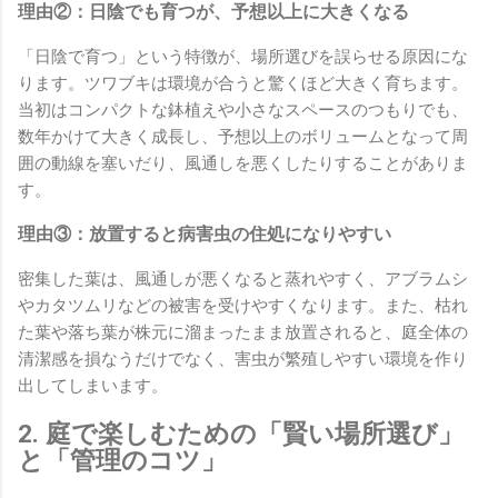
理由②：日陰でも育つが、予想以上に大きくなる
「日陰で育つ」という特徴が、場所選びを誤らせる原因にな
ります。ツワブキは環境が合うと驚くほど大きく育ちます。
当初はコンパクトな鉢植えや小さなスペースのつもりでも、
数年かけて大きく成長し、予想以上のボリュームとなって周
囲の動線を塞いだり、風通しを悪くしたりすることがありま
す。
理由③：放置すると病害虫の住処になりやすい
密集した葉は、風通しが悪くなると蒸れやすく、アブラムシ
やカタツムリなどの被害を受けやすくなります。また、枯れ
た葉や落ち葉が株元に溜まったまま放置されると、庭全体の
清潔感を損なうだけでなく、害虫が繁殖しやすい環境を作り
出してしまいます。
2. 庭で楽しむための「賢い場所選び」
と「管理のコツ」