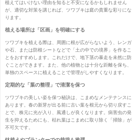
植えてはいけない理由を知ると不安になるかもしれません
が、適切な対策を講じれば、ツワブキは庭の貴重な彩りにな
ります。
植える場所は「区画」を明確にする
ツワブキを植える際は、周囲に根が広がらないよう、レンガ
や石、または防根シートなどで「土の中での境界」を作るこ
とをおすすめします。これだけで、地下茎の暴走を未然に防
ぐことができます。また、他の植物とは十分な距離を保ち、
単独のスペースに植えることで管理がしやすくなります。
定期的な「葉の整理」で清潔を保つ
ツワブキの美しい姿を保つ秘訣は、こまめなメンテナンスに
あります。春の新芽が出る前に古い葉を根元から切り戻すこ
とで、株元に光が入り、風通しが良くなります。病害虫の発
生を抑えるためにも、枯れ葉はこまめに取り除く「掃除」が
不可欠です。
鉢植えやプランターでの栽培も推奨