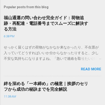
Popular posts from this blog
福山通運の問い合わせ完全ガイド：荷物追
跡・再配達・電話番号までスムーズに解決す
る方法
6:38 PM
せっかく届くはずの荷物がなかなか来なかったり、不在票が
入っていてどうすればいいか分からなかったりすると、少し
不安な気持ちになりますよね。「急いで連絡を取りたいけれ
ど、どこに電話すれば一番早いの？」「ネットで簡単に手続
READ MORE
きできる？」といった疑問を抱える方も多いはずです。 福山
通運は企業間物流のイメージが強いかもしれませんが、個人
向けの宅配サービスも非常に充実しています。大切なのは、
絆を深める「一本締め」の極意｜挨拶のセリ
目的に合わせた適切な連絡先を選ぶことです。この記事で
フから成功の秘訣までを完全解説
は、荷物の追跡確認から営業所への電話連絡、再配達の依頼
11:38 AM
手順まで、初めての方でも迷わずに解決できる方法を詳しく
解説します。 福山通運のサービスの特徴と強み 福山通運は日