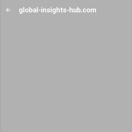
Skip to main content
global-insights-hub.com