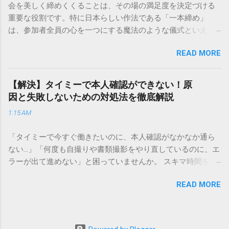
会を美しく締めくくることは、その場の満足度を決定づける
本全国に広範なネットワークを持つ大手運送会社です。特に
重要な役割です。特に日本らしい作法である「一本締め」
重量物や大型の荷物、そして企業間の輸送において圧倒的な
は、参加者全員の心を一つにする魔法のような儀式といえる
実績を誇ります。 個人で利用する場合、他の宅配業者と少し
でしょう。 「突然の指名で何を話せばいいかわからない」
異なる点として「営業所ごとの対応が非常にきめ細かい」と
READ MORE
「手拍子のリズムに自信がない」と不安を感じる方も多いは
いう特徴があります。地域に密着した各拠点が配送をコント
ずです。この記事では、ビジネスからカジュアルな集まりま
ロールしているため、現場の状況に合わせた柔軟な相談がし
で、どのような場面でも堂々と立ち振る舞えるための「一本
やすいのがメリットです。まずは、今抱えている悩みがどの
【解決】タイミーで本人確認ができない！原
締め」の作法を、基礎知識から具体的なセリフ例まで丁寧に
サービスで解決できるかを確認していきましょう。 1. 荷物の
因と失敗しないための対処法を徹底解説
解説します。 一本締めとは？その本質と効果 一本締めは、単
状況を今すぐ知りたい場合（配送状況の確認） 問い合わせの
1:15 AM
に手を叩いて終わらせる作業ではありません。その時間、そ
電話をかける前に、まずは「お荷物配達状況照会」を確認す
の場所で共有した喜びや感謝を、全員の手拍子という形にし
るのが最も効率的です。現在の荷物がいったいどこにあるの
「タイミーで今すぐ働きたいのに、本人確認がなかなか通ら
て刻み込む伝統的な儀礼です。 一本締めがもたらすポジティ
か、いつ届く予定なのかは、お手元の番号一つで判明しま
ない…」「何度も自撮りや書類撮影をやり直しているのに、エ
ブな効果 一体感の創出 参加者全員が一斉に同じリズムを刻む
す。 伝票番号（お問い合わせ番号）を準備する : 送り状（伝
ラーが出て進めない」と困っていませんか。 スキマ時間を有
ことで、集団としての連帯感が生まれます。 心地よい終幕
票）の控えに記載されている、数字の並びを確認してくださ
効活用してサクッと稼げる「Timee（タイミー）」は、現代の
「ここで終わり」という合図が明確になるため、参加者は余
い。これが荷物の識別番号になります。 確認できる内容 : 集
READ MORE
賢い働き方に欠かせないツールです。しかし、その最初の壁
韻を大切にしながら、すっきりと解散することができます。
荷が完了しているか、中継地点を通過したか、最寄りの営業
となるのが「本人確認（eKYC）」の手続き。ここでつまずい
感謝の視覚化 言葉だけでは伝えきれない「お疲れ様」「あり
所に到着しているか、現在配達中かといった詳細なステータ
てしまうと、魅力的な求人を目の前にして応募すらできない
がとう」という想いを、拍手の音に込めることができます。
ス。 メリット : 24時間いつでも自分のペースで確認できるた
という、もったいない状況になってしまいます。 実は、タイ
「一本締め」と「一丁締め」の違い 一般的に「パン！パン！