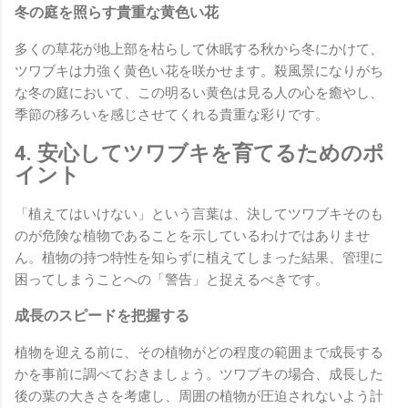
冬の庭を照らす貴重な黄色い花
多くの草花が地上部を枯らして休眠する秋から冬にかけて、
ツワブキは力強く黄色い花を咲かせます。殺風景になりがち
な冬の庭において、この明るい黄色は見る人の心を癒やし、
季節の移ろいを感じさせてくれる貴重な彩りです。
4. 安心してツワブキを育てるためのポ
イント
「植えてはいけない」という言葉は、決してツワブキそのも
のが危険な植物であることを示しているわけではありませ
ん。植物の持つ特性を知らずに植えてしまった結果、管理に
困ってしまうことへの「警告」と捉えるべきです。
成長のスピードを把握する
植物を迎える前に、その植物がどの程度の範囲まで成長する
かを事前に調べておきましょう。ツワブキの場合、成長した
後の葉の大きさを考慮し、周囲の植物が圧迫されないよう計