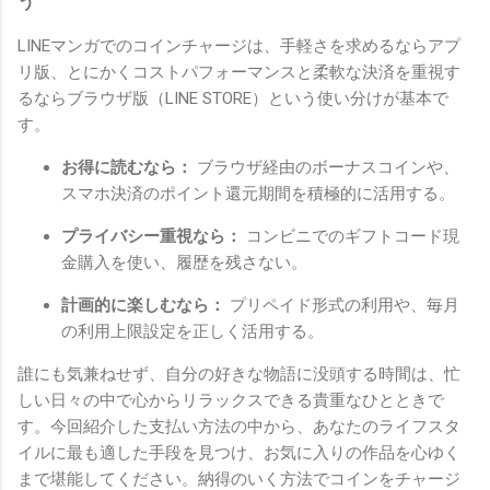
う
LINEマンガでのコインチャージは、手軽さを求めるならアプ
リ版、とにかくコストパフォーマンスと柔軟な決済を重視す
るならブラウザ版（LINE STORE）という使い分けが基本で
す。
お得に読むなら：
ブラウザ経由のボーナスコインや、
スマホ決済のポイント還元期間を積極的に活用する。
プライバシー重視なら：
コンビニでのギフトコード現
金購入を使い、履歴を残さない。
計画的に楽しむなら：
プリペイド形式の利用や、毎月
の利用上限設定を正しく活用する。
誰にも気兼ねせず、自分の好きな物語に没頭する時間は、忙
しい日々の中で心からリラックスできる貴重なひとときで
す。今回紹介した支払い方法の中から、あなたのライフスタ
イルに最も適した手段を見つけ、お気に入りの作品を心ゆく
まで堪能してください。納得のいく方法でコインをチャージ