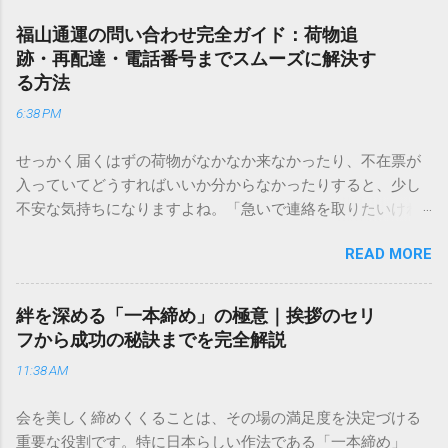
福山通運の問い合わせ完全ガイド：荷物追
跡・再配達・電話番号までスムーズに解決す
る方法
6:38 PM
せっかく届くはずの荷物がなかなか来なかったり、不在票が
入っていてどうすればいいか分からなかったりすると、少し
不安な気持ちになりますよね。「急いで連絡を取りたいけれ
ど、どこに電話すれば一番早いの？」「ネットで簡単に手続
READ MORE
きできる？」といった疑問を抱える方も多いはずです。 福山
通運は企業間物流のイメージが強いかもしれませんが、個人
向けの宅配サービスも非常に充実しています。大切なのは、
絆を深める「一本締め」の極意｜挨拶のセリ
目的に合わせた適切な連絡先を選ぶことです。この記事で
フから成功の秘訣までを完全解説
は、荷物の追跡確認から営業所への電話連絡、再配達の依頼
11:38 AM
手順まで、初めての方でも迷わずに解決できる方法を詳しく
解説します。 福山通運のサービスの特徴と強み 福山通運は日
会を美しく締めくくることは、その場の満足度を決定づける
本全国に広範なネットワークを持つ大手運送会社です。特に
重要な役割です。特に日本らしい作法である「一本締め」