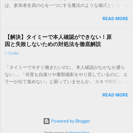
重量物や大型の荷物、そして企業間の輸送において圧倒的な
は、参加者全員の心を一つにする魔法のような儀式といえる
実績を誇ります。 個人で利用する場合、他の宅配業者と少し
でしょう。 「突然の指名で何を話せばいいかわからない」
異なる点として「営業所ごとの対応が非常にきめ細かい」と
READ MORE
「手拍子のリズムに自信がない」と不安を感じる方も多いは
いう特徴があります。地域に密着した各拠点が配送をコント
ずです。この記事では、ビジネスからカジュアルな集まりま
ロールしているため、現場の状況に合わせた柔軟な相談がし
で、どのような場面でも堂々と立ち振る舞えるための「一本
やすいのがメリットです。まずは、今抱えている悩みがどの
【解決】タイミーで本人確認ができない！原
締め」の作法を、基礎知識から具体的なセリフ例まで丁寧に
サービスで解決できるかを確認していきましょう。 1. 荷物の
因と失敗しないための対処法を徹底解説
解説します。 一本締めとは？その本質と効果 一本締めは、単
状況を今すぐ知りたい場合（配送状況の確認） 問い合わせの
1:15 AM
に手を叩いて終わらせる作業ではありません。その時間、そ
電話をかける前に、まずは「お荷物配達状況照会」を確認す
の場所で共有した喜びや感謝を、全員の手拍子という形にし
るのが最も効率的です。現在の荷物がいったいどこにあるの
「タイミーで今すぐ働きたいのに、本人確認がなかなか通ら
て刻み込む伝統的な儀礼です。 一本締めがもたらすポジティ
か、いつ届く予定なのかは、お手元の番号一つで判明しま
ない…」「何度も自撮りや書類撮影をやり直しているのに、エ
ブな効果 一体感の創出 参加者全員が一斉に同じリズムを刻む
す。 伝票番号（お問い合わせ番号）を準備する : 送り状（伝
ラーが出て進めない」と困っていませんか。 スキマ時間を有
ことで、集団としての連帯感が生まれます。 心地よい終幕
票）の控えに記載されている、数字の並びを確認してくださ
効活用してサクッと稼げる「Timee（タイミー）」は、現代の
「ここで終わり」という合図が明確になるため、参加者は余
い。これが荷物の識別番号になります。 確認できる内容 : 集
READ MORE
賢い働き方に欠かせないツールです。しかし、その最初の壁
韻を大切にしながら、すっきりと解散することができます。
荷が完了しているか、中継地点を通過したか、最寄りの営業
となるのが「本人確認（eKYC）」の手続き。ここでつまずい
感謝の視覚化 言葉だけでは伝えきれない「お疲れ様」「あり
所に到着しているか、現在配達中かといった詳細なステータ
てしまうと、魅力的な求人を目の前にして応募すらできない
がとう」という想いを、拍手の音に込めることができます。
ス。 メリット : 24時間いつでも自分のペースで確認できるた
という、もったいない状況になってしまいます。 実は、タイ
「一本締め」と「一丁締め」の違い 一般的に「パン！パン！
Powered by Blogger
め、電話がつながるのを待つ必要がありません。 スマートフ
ミーの本人確認で失敗する原因の多くは、非常にシンプル
パン！パン！」（3回打った後に1回）というリズムで行われ
ォンやパソコンでの操作 : 専用の入力フォームに番号を記載す
で、ちょっとしたコツを知るだけで解決できるものばかりで
Theme images by
Michael Elkan