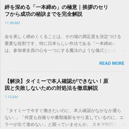
向けの宅配サービスも非常に充実しています。大切なのは、
絆を深める「一本締め」の極意｜挨拶のセリ
目的に合わせた適切な連絡先を選ぶことです。この記事で
フから成功の秘訣までを完全解説
は、荷物の追跡確認から営業所への電話連絡、再配達の依頼
11:38 AM
手順まで、初めての方でも迷わずに解決できる方法を詳しく
解説します。 福山通運のサービスの特徴と強み 福山通運は日
会を美しく締めくくることは、その場の満足度を決定づける
本全国に広範なネットワークを持つ大手運送会社です。特に
重要な役割です。特に日本らしい作法である「一本締め」
重量物や大型の荷物、そして企業間の輸送において圧倒的な
は、参加者全員の心を一つにする魔法のような儀式といえる
実績を誇ります。 個人で利用する場合、他の宅配業者と少し
でしょう。 「突然の指名で何を話せばいいかわからない」
異なる点として「営業所ごとの対応が非常にきめ細かい」と
READ MORE
「手拍子のリズムに自信がない」と不安を感じる方も多いは
いう特徴があります。地域に密着した各拠点が配送をコント
ずです。この記事では、ビジネスからカジュアルな集まりま
ロールしているため、現場の状況に合わせた柔軟な相談がし
で、どのような場面でも堂々と立ち振る舞えるための「一本
やすいのがメリットです。まずは、今抱えている悩みがどの
【解決】タイミーで本人確認ができない！原
締め」の作法を、基礎知識から具体的なセリフ例まで丁寧に
サービスで解決できるかを確認していきましょう。 1. 荷物の
因と失敗しないための対処法を徹底解説
解説します。 一本締めとは？その本質と効果 一本締めは、単
状況を今すぐ知りたい場合（配送状況の確認） 問い合わせの
1:15 AM
に手を叩いて終わらせる作業ではありません。その時間、そ
電話をかける前に、まずは「お荷物配達状況照会」を確認す
の場所で共有した喜びや感謝を、全員の手拍子という形にし
るのが最も効率的です。現在の荷物がいったいどこにあるの
「タイミーで今すぐ働きたいのに、本人確認がなかなか通ら
て刻み込む伝統的な儀礼です。 一本締めがもたらすポジティ
か、いつ届く予定なのかは、お手元の番号一つで判明しま
ない…」「何度も自撮りや書類撮影をやり直しているのに、エ
ブな効果 一体感の創出 参加者全員が一斉に同じリズムを刻む
す。 伝票番号（お問い合わせ番号）を準備する : 送り状（伝
ラーが出て進めない」と困っていませんか。 スキマ時間を有
ことで、集団としての連帯感が生まれます。 心地よい終幕
票）の控えに記載されている、数字の並びを確認してくださ