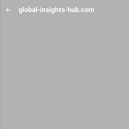
Skip to main content
global-insights-hub.com