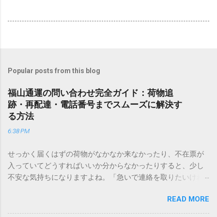
Popular posts from this blog
福山通運の問い合わせ完全ガイド：荷物追
跡・再配達・電話番号までスムーズに解決す
る方法
6:38 PM
せっかく届くはずの荷物がなかなか来なかったり、不在票が
入っていてどうすればいいか分からなかったりすると、少し
不安な気持ちになりますよね。「急いで連絡を取りたいけれ
ど、どこに電話すれば一番早いの？」「ネットで簡単に手続
READ MORE
きできる？」といった疑問を抱える方も多いはずです。 福山
通運は企業間物流のイメージが強いかもしれませんが、個人