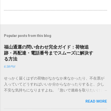
Popular posts from this blog
福山通運の問い合わせ完全ガイド：荷物追
跡・再配達・電話番号までスムーズに解決す
る方法
6:38 PM
せっかく届くはずの荷物がなかなか来なかったり、不在票が
入っていてどうすればいいか分からなかったりすると、少し
不安な気持ちになりますよね。「急いで連絡を取りたいけれ
ど、どこに電話すれば一番早いの？」「ネットで簡単に手続
READ MORE
きできる？」といった疑問を抱える方も多いはずです。 福山
通運は企業間物流のイメージが強いかもしれませんが、個人