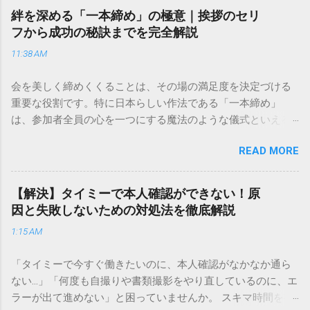
向けの宅配サービスも非常に充実しています。大切なのは、
絆を深める「一本締め」の極意｜挨拶のセリ
目的に合わせた適切な連絡先を選ぶことです。この記事で
フから成功の秘訣までを完全解説
は、荷物の追跡確認から営業所への電話連絡、再配達の依頼
11:38 AM
手順まで、初めての方でも迷わずに解決できる方法を詳しく
解説します。 福山通運のサービスの特徴と強み 福山通運は日
会を美しく締めくくることは、その場の満足度を決定づける
本全国に広範なネットワークを持つ大手運送会社です。特に
重要な役割です。特に日本らしい作法である「一本締め」
重量物や大型の荷物、そして企業間の輸送において圧倒的な
は、参加者全員の心を一つにする魔法のような儀式といえる
実績を誇ります。 個人で利用する場合、他の宅配業者と少し
でしょう。 「突然の指名で何を話せばいいかわからない」
異なる点として「営業所ごとの対応が非常にきめ細かい」と
READ MORE
「手拍子のリズムに自信がない」と不安を感じる方も多いは
いう特徴があります。地域に密着した各拠点が配送をコント
ずです。この記事では、ビジネスからカジュアルな集まりま
ロールしているため、現場の状況に合わせた柔軟な相談がし
で、どのような場面でも堂々と立ち振る舞えるための「一本
やすいのがメリットです。まずは、今抱えている悩みがどの
【解決】タイミーで本人確認ができない！原
締め」の作法を、基礎知識から具体的なセリフ例まで丁寧に
サービスで解決できるかを確認していきましょう。 1. 荷物の
因と失敗しないための対処法を徹底解説
解説します。 一本締めとは？その本質と効果 一本締めは、単
状況を今すぐ知りたい場合（配送状況の確認） 問い合わせの
1:15 AM
に手を叩いて終わらせる作業ではありません。その時間、そ
電話をかける前に、まずは「お荷物配達状況照会」を確認す
の場所で共有した喜びや感謝を、全員の手拍子という形にし
るのが最も効率的です。現在の荷物がいったいどこにあるの
「タイミーで今すぐ働きたいのに、本人確認がなかなか通ら
て刻み込む伝統的な儀礼です。 一本締めがもたらすポジティ
か、いつ届く予定なのかは、お手元の番号一つで判明しま
ない…」「何度も自撮りや書類撮影をやり直しているのに、エ
ブな効果 一体感の創出 参加者全員が一斉に同じリズムを刻む
す。 伝票番号（お問い合わせ番号）を準備する : 送り状（伝
ラーが出て進めない」と困っていませんか。 スキマ時間を有
ことで、集団としての連帯感が生まれます。 心地よい終幕
票）の控えに記載されている、数字の並びを確認してくださ