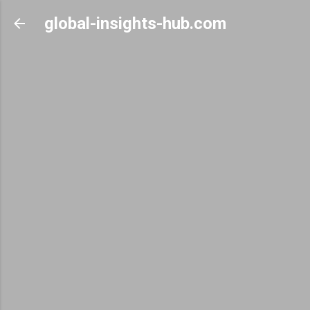
Skip to main content
global-insights-hub.com