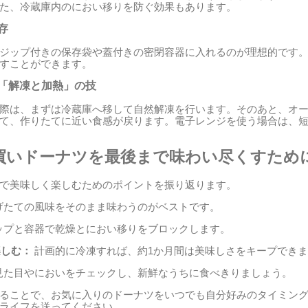
た、冷蔵庫内のにおい移りを防ぐ効果もあります。
存
ジップ付きの保存袋や蓋付きの密閉容器に入れるのが理想的です
すことができます。
る「解凍と加熱」の技
際は、まずは冷蔵庫へ移して自然解凍を行います。そのあと、オ
て、作りたてに近い食感が戻ります。電子レンジを使う場合は、
買いドーナツを最後まで味わい尽くすため
で美味しく楽しむためのポイントを振り返ります。
げたての風味をそのまま味わうのがベストです。
ップと容器で乾燥とにおい移りをブロックします。
楽しむ：
計画的に冷凍すれば、約1か月間は美味しさをキープでき
見た目やにおいをチェックし、新鮮なうちに食べきりましょう。
ることで、お気に入りのドーナツをいつでも自分好みのタイミン
ライフを送ってください。