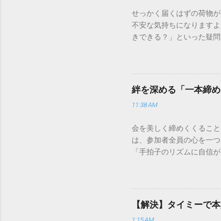
せっかく届くはずの荷物が
不安な気持ちになりますよ
きできる？」といった疑問
人向けの宅配サービスも非
は、荷物の追跡確認から営
解説します。 福山通運の
に重量物や大型の荷物、そ
絆を深める「一本締め
少し異なる点として「営業
11:38 AM
ントロールしているため、
どのサービスで解決できる
会を美しく締めくくること
わせの電話をかける前に、
は、参加者全員の心を一つ
あるのか、いつ届く予定な
「手拍子のリズムに自信が
（伝票）の控えに記載され
で、どのような場面でも堂
容 : 集荷が完了してい
解説します。 一本締めと
テータス。 メリット : 
その場所で共有した喜びや
マートフォンやパソコンで
ティブな効果 一体感の創
もしステータスが「持戻（
【解決】タイミーで本
終幕 「ここで終わり」と
直接問い合わせる際のベス
1:15 AM