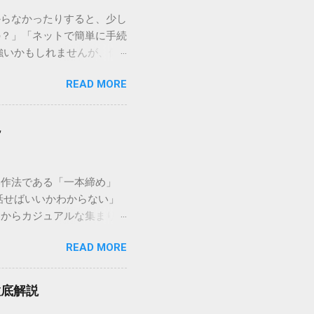
からなかったりすると、少し
の？」「ネットで簡単に手続
強いかもしれませんが、個
を選ぶことです。この記事で
READ MORE
ずに解決できる方法を詳しく
持つ大手運送会社です。特
する場合、他の宅配業者と
説
に密着した各拠点が配送をコ
まずは、今抱えている悩みが
（配送状況の確認） 問い合
い作法である「一本締め」
現在の荷物がいったいどこに
話せばいいかわからない」
号）を準備する : 送り状
スからカジュアルな集まりま
なります。 確認できる内
具体的なセリフ例まで丁寧に
在配達中かといった詳細なス
READ MORE
はありません。その時間、
待つ必要がありません。 ス
 一本締めがもたらすポジ
イムの状況が表示されます。
感が生まれます。 心地よい
可能です。 2. 電話で
徹底解説
きりと解散することができ
たい」「至急伝達事項があ