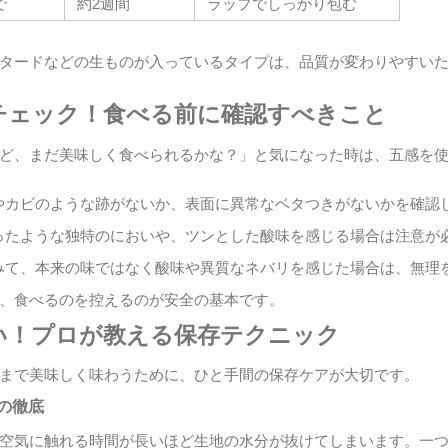
で
約2週間
ラップでしっかり包む
タードなどの生ものが入っているタイプは、品質が変わりやすい
チェック！食べる前に確認すべきこと
ど、まだ美味しく食べられるかな？」と気になった時は、五感を
やカビのような跡がないか、表面に異常なベタつきがないかを確認
ったような独特のにおいや、ツンとした酸味を感じる場合は注意が
みて、本来の味ではなく酸味や異質なネバリを感じた場合は、無理
、食べるのを控えるのが安全の基本です。
い！プロが教える保存テクニック
まで美味しく味わうために、ひと手間の保存ケアが大切です。
」の徹底
空気に触れる時間が長いほど生地の水分が抜けてしまいます。一