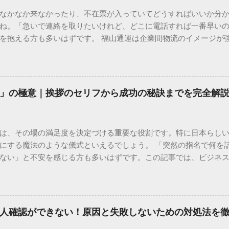
なかなか来なかったり、不在票が入っていてどうすればいいか分
ね。「急いで連絡を取りたいけれど、どこに電話すれば一番早い
を抱える方も多いはずです。 福山通運は企業間物流のイメージが
常に充実しています。大切なのは、目的に合わせた適切な連絡先
業所への電話連絡、再配達の依頼手順まで、初めての方でも迷わ
サービスの特徴と強み 福山通運は日本全国に広範なネットワークを
して企業間の輸送において圧倒的な実績を誇ります。 個人で利用
」の極意｜挨拶のセリフから成功の秘訣までを完全解
所ごとの対応が非常にきめ細かい」という特徴があります。地域
現場の状況に合わせた柔軟な相談がしやすいのがメリットです。
かを確認していきましょう。 1. 荷物の状況を今すぐ知りたい場合
は、その場の満足度を決定づける重要な役割です。特に日本らし
まずは「お荷物配達状況照会」を確認するのが最も効率的です。
にする魔法のような儀式といえるでしょう。 「突然の指名で何を
のかは、お手元の番号一つで判明します。 伝票番号（お問い合わせ番
ない」と不安を感じる方も多いはずです。この記事では、ビジネ
ている、数字の並びを確認してください。これが荷物の識別番号に
々と立ち振る舞えるための「一本締め」の作法を、基礎知識から
るか、中継地点を通過したか、最寄りの営業所に到着しているか、現
は？その本質と効果 一本締めは、単に手を叩いて終わらせる作業で
24時間いつでも自分のペースで確認できるため、電話がつながるのを
感謝を、全員の手拍子という形にして刻み込む伝統的な儀礼です。
の操作 : 専用の入力フォームに番号を記載するだけで、リアルタ
出 参加者全員が一斉に同じリズムを刻むことで、集団としての連帯
不在）」になっていれば、そのままスムーズに次の手続きへ移ることも
人確認ができない！原因と失敗しないための対処法を
いう合図が明確になるため、参加者は余韻を大切にしながら、すっ
トな方法 「ネットの状況が変わらない」「届け先や時間を変更し