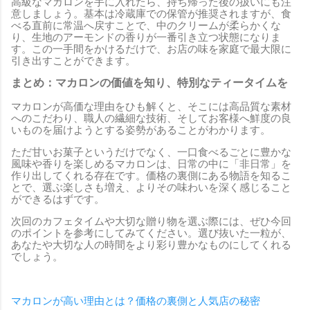
高級なマカロンを手に入れたら、持ち帰った後の扱いにも注
意しましょう。基本は冷蔵庫での保管が推奨されますが、食
べる直前に常温へ戻すことで、中のクリームが柔らかくな
り、生地のアーモンドの香りが一番引き立つ状態になりま
す。この一手間をかけるだけで、お店の味を家庭で最大限に
引き出すことができます。
まとめ：マカロンの価値を知り、特別なティータイムを
マカロンが高価な理由をひも解くと、そこには高品質な素材
へのこだわり、職人の繊細な技術、そしてお客様へ鮮度の良
いものを届けようとする姿勢があることがわかります。
ただ甘いお菓子というだけでなく、一口食べるごとに豊かな
風味や香りを楽しめるマカロンは、日常の中に「非日常」を
作り出してくれる存在です。価格の裏側にある物語を知るこ
とで、選ぶ楽しさも増え、よりその味わいを深く感じること
ができるはずです。
次回のカフェタイムや大切な贈り物を選ぶ際には、ぜひ今回
のポイントを参考にしてみてください。選び抜いた一粒が、
あなたや大切な人の時間をより彩り豊かなものにしてくれる
でしょう。
マカロンが高い理由とは？価格の裏側と人気店の秘密