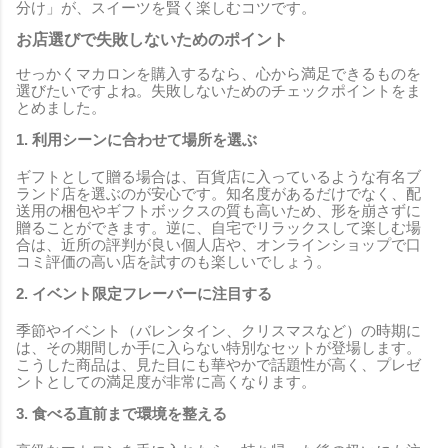
分け」が、スイーツを賢く楽しむコツです。
お店選びで失敗しないためのポイント
せっかくマカロンを購入するなら、心から満足できるものを
選びたいですよね。失敗しないためのチェックポイントをま
とめました。
1. 利用シーンに合わせて場所を選ぶ
ギフトとして贈る場合は、百貨店に入っているような有名ブ
ランド店を選ぶのが安心です。知名度があるだけでなく、配
送用の梱包やギフトボックスの質も高いため、形を崩さずに
贈ることができます。逆に、自宅でリラックスして楽しむ場
合は、近所の評判が良い個人店や、オンラインショップで口
コミ評価の高い店を試すのも楽しいでしょう。
2. イベント限定フレーバーに注目する
季節やイベント（バレンタイン、クリスマスなど）の時期に
は、その期間しか手に入らない特別なセットが登場します。
こうした商品は、見た目にも華やかで話題性が高く、プレゼ
ントとしての満足度が非常に高くなります。
3. 食べる直前まで環境を整える