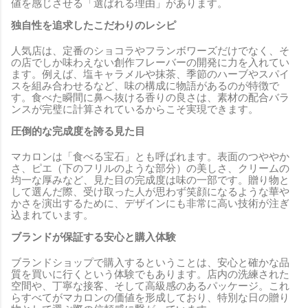
値を感じさせる「選ばれる理由」があります。
独自性を追求したこだわりのレシピ
人気店は、定番のショコラやフランボワーズだけでなく、そ
の店でしか味わえない創作フレーバーの開発に力を入れてい
ます。例えば、塩キャラメルや抹茶、季節のハーブやスパイ
スを組み合わせるなど、味の構成に物語があるのが特徴で
す。食べた瞬間に鼻へ抜ける香りの良さは、素材の配合バラ
ンスが完璧に計算されているからこそ実現できます。
圧倒的な完成度を誇る見た目
マカロンは「食べる宝石」とも呼ばれます。表面のつややか
さ、ピエ（下のフリルのような部分）の美しさ、クリームの
均一な厚みなど、見た目の完成度は味の一部です。贈り物と
して選んだ際、受け取った人が思わず笑顔になるような華や
かさを演出するために、デザインにも非常に高い技術が注ぎ
込まれています。
ブランドが保証する安心と購入体験
ブランドショップで購入するということは、安心と確かな品
質を買いに行くという体験でもあります。店内の洗練された
空間や、丁寧な接客、そして高級感のあるパッケージ。これ
らすべてがマカロンの価値を形成しており、特別な日の贈り