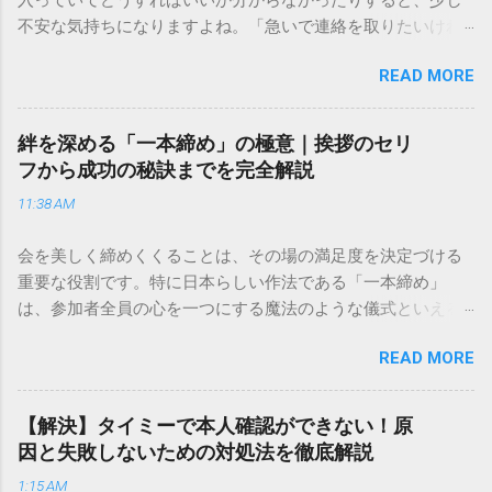
不安な気持ちになりますよね。「急いで連絡を取りたいけれ
ど、どこに電話すれば一番早いの？」「ネットで簡単に手続
READ MORE
きできる？」といった疑問を抱える方も多いはずです。 福山
通運は企業間物流のイメージが強いかもしれませんが、個人
向けの宅配サービスも非常に充実しています。大切なのは、
絆を深める「一本締め」の極意｜挨拶のセリ
目的に合わせた適切な連絡先を選ぶことです。この記事で
フから成功の秘訣までを完全解説
は、荷物の追跡確認から営業所への電話連絡、再配達の依頼
11:38 AM
手順まで、初めての方でも迷わずに解決できる方法を詳しく
解説します。 福山通運のサービスの特徴と強み 福山通運は日
会を美しく締めくくることは、その場の満足度を決定づける
本全国に広範なネットワークを持つ大手運送会社です。特に
重要な役割です。特に日本らしい作法である「一本締め」
重量物や大型の荷物、そして企業間の輸送において圧倒的な
は、参加者全員の心を一つにする魔法のような儀式といえる
実績を誇ります。 個人で利用する場合、他の宅配業者と少し
でしょう。 「突然の指名で何を話せばいいかわからない」
異なる点として「営業所ごとの対応が非常にきめ細かい」と
READ MORE
「手拍子のリズムに自信がない」と不安を感じる方も多いは
いう特徴があります。地域に密着した各拠点が配送をコント
ずです。この記事では、ビジネスからカジュアルな集まりま
ロールしているため、現場の状況に合わせた柔軟な相談がし
で、どのような場面でも堂々と立ち振る舞えるための「一本
やすいのがメリットです。まずは、今抱えている悩みがどの
【解決】タイミーで本人確認ができない！原
締め」の作法を、基礎知識から具体的なセリフ例まで丁寧に
サービスで解決できるかを確認していきましょう。 1. 荷物の
因と失敗しないための対処法を徹底解説
解説します。 一本締めとは？その本質と効果 一本締めは、単
状況を今すぐ知りたい場合（配送状況の確認） 問い合わせの
1:15 AM