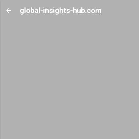
Skip to main content
global-insights-hub.com