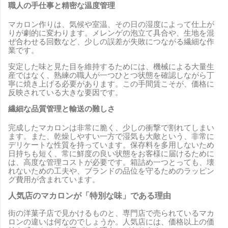
職人の手仕事と精密な温度管理
マカロン作りは、気候や室温、その日の湿度によって仕上が
りが劇的に変わります。メレンゲの泡立て具合や、生地を混
ぜ合わせる回数など、少しの誤差が失敗につながる繊細な作
業です。
安定した味と見た目を維持するためには、機械による大量生
産ではなく、熟練の職人が一つひとつ状態を確認しながら丁
寧に焼き上げる必要があります。この手間賃こそが、価格に
反映されている大きな要因です。
繊細な品質管理と輸送の難しさ
完成したマカロンは非常に脆く、少しの衝撃で割れてしまい
ます。また、乾燥しやすい一方で湿気も大敵という、非常に
デリケートな性質を持っています。保存料を多用しないため
日持ちも短く、常に鮮度の良い状態をお客様に届けるために
は、高度な管理コストが必要です。箱詰め一つとっても、壊
れないための工夫や、ブランドの品位を守るためのラッピン
グ費用が含まれています。
人気店のマカロンが「特別な味」である理由
街の洋菓子店で見かけるものと、専門店で売られているマカ
ロンの違いは何なのでしょうか。人気店には、価格以上の価