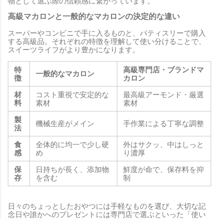
物として選ぶ際の信頼感に繋がっています。
高級マカロンと一般的なマカロンの決定的な違い
スーパーやコンビニで手に入るものと、パティスリーで購入
する高級品。それぞれの特徴を理解して使い分けることで、
スイーツライフがより豊かになります。
特
高級専門店・ブランドマ
一般的なマカロン
徴
カロン
材
コスト重視で安定的な
最高級アーモンド・厳選
料
素材
素材
製
機械生産がメイン
手作業による丁寧な調整
法
食
全体的に均一で少し硬
外はサクッ、中はしっと
感
め
り濃厚
保
日持ちが長く、添加物
鮮度が命で、保存料を抑
存
を含む
制
日々のちょっとしたおやつには手軽なものを選び、大切な記
念日や誰かへのプレゼントには専門店で選ぶといった「使い