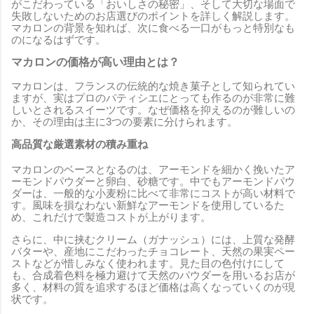
がこだわっている「おいしさの秘密」、そして大切な場面で
失敗しないためのお店選びのポイントを詳しく解説します。
マカロンの背景を知れば、次に食べる一口がもっと特別なも
のになるはずです。
マカロンの価格が高い理由とは？
マカロンは、フランスの伝統的な焼き菓子として知られてい
ますが、実はプロのパティシエにとっても作るのが非常に難
しいとされるスイーツです。なぜ価格を抑えるのが難しいの
か、その理由は主に3つの要素に分けられます。
高品質な厳選素材の積み重ね
マカロンのベースとなるのは、アーモンドを細かく挽いたア
ーモンドパウダーと卵白、砂糖です。中でもアーモンドパウ
ダーは、一般的な小麦粉に比べて非常にコストが高い材料で
す。風味を損なわない新鮮なアーモンドを使用しているた
め、これだけで製造コストが上がります。
さらに、中に挟むクリーム（ガナッシュ）には、上質な発酵
バターや、産地にこだわったチョコレート、天然の果実ペー
ストなどが惜しみなく使われます。見た目の色付けにして
も、合成着色料を極力避けて天然のパウダーを用いるお店が
多く、材料の質を追求するほど価格は高くなっていくのが現
状です。