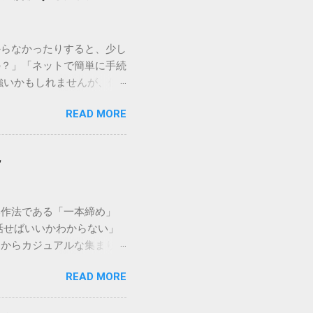
からなかったりすると、少し
の？」「ネットで簡単に手続
強いかもしれませんが、個
を選ぶことです。この記事で
READ MORE
ずに解決できる方法を詳しく
持つ大手運送会社です。特
する場合、他の宅配業者と
説
に密着した各拠点が配送をコ
まずは、今抱えている悩みが
（配送状況の確認） 問い合
い作法である「一本締め」
現在の荷物がいったいどこに
話せばいいかわからない」
号）を準備する : 送り状
スからカジュアルな集まりま
なります。 確認できる内
具体的なセリフ例まで丁寧に
在配達中かといった詳細なス
READ MORE
はありません。その時間、
待つ必要がありません。 ス
 一本締めがもたらすポジ
イムの状況が表示されます。
感が生まれます。 心地よい