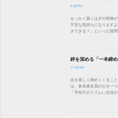
6:38 PM
せっかく届くはずの荷物が
不安な気持ちになりますよ
きできる？」といった疑問
人向けの宅配サービスも非
は、荷物の追跡確認から営
解説します。 福山通運の
に重量物や大型の荷物、そ
絆を深める「一本締め
少し異なる点として「営業
11:38 AM
ントロールしているため、
どのサービスで解決できる
会を美しく締めくくること
わせの電話をかける前に、
は、参加者全員の心を一つ
あるのか、いつ届く予定な
「手拍子のリズムに自信が
（伝票）の控えに記載され
で、どのような場面でも堂
容 : 集荷が完了してい
解説します。 一本締めと
テータス。 メリット : 
その場所で共有した喜びや
マートフォンやパソコンで
ティブな効果 一体感の創