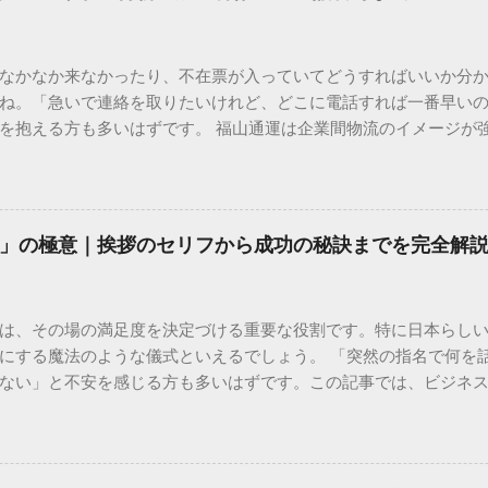
なかなか来なかったり、不在票が入っていてどうすればいいか分
ね。「急いで連絡を取りたいけれど、どこに電話すれば一番早い
を抱える方も多いはずです。 福山通運は企業間物流のイメージが
常に充実しています。大切なのは、目的に合わせた適切な連絡先
業所への電話連絡、再配達の依頼手順まで、初めての方でも迷わ
サービスの特徴と強み 福山通運は日本全国に広範なネットワークを
して企業間の輸送において圧倒的な実績を誇ります。 個人で利用
」の極意｜挨拶のセリフから成功の秘訣までを完全解
所ごとの対応が非常にきめ細かい」という特徴があります。地域
現場の状況に合わせた柔軟な相談がしやすいのがメリットです。
かを確認していきましょう。 1. 荷物の状況を今すぐ知りたい場合
は、その場の満足度を決定づける重要な役割です。特に日本らし
まずは「お荷物配達状況照会」を確認するのが最も効率的です。
にする魔法のような儀式といえるでしょう。 「突然の指名で何を
のかは、お手元の番号一つで判明します。 伝票番号（お問い合わせ番
ない」と不安を感じる方も多いはずです。この記事では、ビジネ
ている、数字の並びを確認してください。これが荷物の識別番号に
々と立ち振る舞えるための「一本締め」の作法を、基礎知識から
るか、中継地点を通過したか、最寄りの営業所に到着しているか、現
は？その本質と効果 一本締めは、単に手を叩いて終わらせる作業で
24時間いつでも自分のペースで確認できるため、電話がつながるのを
感謝を、全員の手拍子という形にして刻み込む伝統的な儀礼です。
の操作 : 専用の入力フォームに番号を記載するだけで、リアルタ
出 参加者全員が一斉に同じリズムを刻むことで、集団としての連帯