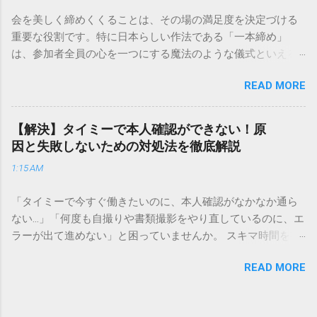
解説します。 福山通運のサービスの特徴と強み 福山通運は日
会を美しく締めくくることは、その場の満足度を決定づける
本全国に広範なネットワークを持つ大手運送会社です。特に
重要な役割です。特に日本らしい作法である「一本締め」
重量物や大型の荷物、そして企業間の輸送において圧倒的な
は、参加者全員の心を一つにする魔法のような儀式といえる
実績を誇ります。 個人で利用する場合、他の宅配業者と少し
でしょう。 「突然の指名で何を話せばいいかわからない」
異なる点として「営業所ごとの対応が非常にきめ細かい」と
READ MORE
「手拍子のリズムに自信がない」と不安を感じる方も多いは
いう特徴があります。地域に密着した各拠点が配送をコント
ずです。この記事では、ビジネスからカジュアルな集まりま
ロールしているため、現場の状況に合わせた柔軟な相談がし
で、どのような場面でも堂々と立ち振る舞えるための「一本
やすいのがメリットです。まずは、今抱えている悩みがどの
【解決】タイミーで本人確認ができない！原
締め」の作法を、基礎知識から具体的なセリフ例まで丁寧に
サービスで解決できるかを確認していきましょう。 1. 荷物の
因と失敗しないための対処法を徹底解説
解説します。 一本締めとは？その本質と効果 一本締めは、単
状況を今すぐ知りたい場合（配送状況の確認） 問い合わせの
1:15 AM
に手を叩いて終わらせる作業ではありません。その時間、そ
電話をかける前に、まずは「お荷物配達状況照会」を確認す
の場所で共有した喜びや感謝を、全員の手拍子という形にし
るのが最も効率的です。現在の荷物がいったいどこにあるの
「タイミーで今すぐ働きたいのに、本人確認がなかなか通ら
て刻み込む伝統的な儀礼です。 一本締めがもたらすポジティ
か、いつ届く予定なのかは、お手元の番号一つで判明しま
ない…」「何度も自撮りや書類撮影をやり直しているのに、エ
ブな効果 一体感の創出 参加者全員が一斉に同じリズムを刻む
す。 伝票番号（お問い合わせ番号）を準備する : 送り状（伝
ラーが出て進めない」と困っていませんか。 スキマ時間を有
ことで、集団としての連帯感が生まれます。 心地よい終幕
票）の控えに記載されている、数字の並びを確認してくださ
効活用してサクッと稼げる「Timee（タイミー）」は、現代の
「ここで終わり」という合図が明確になるため、参加者は余
い。これが荷物の識別番号になります。 確認できる内容 : 集
READ MORE
賢い働き方に欠かせないツールです。しかし、その最初の壁
韻を大切にしながら、すっきりと解散することができます。
荷が完了しているか、中継地点を通過したか、最寄りの営業
となるのが「本人確認（eKYC）」の手続き。ここでつまずい
感謝の視覚化 言葉だけでは伝えきれない「お疲れ様」「あり
所に到着しているか、現在配達中かといった詳細なステータ
てしまうと、魅力的な求人を目の前にして応募すらできない
がとう」という想いを、拍手の音に込めることができます。
ス。 メリット : 24時間いつでも自分のペースで確認できるた