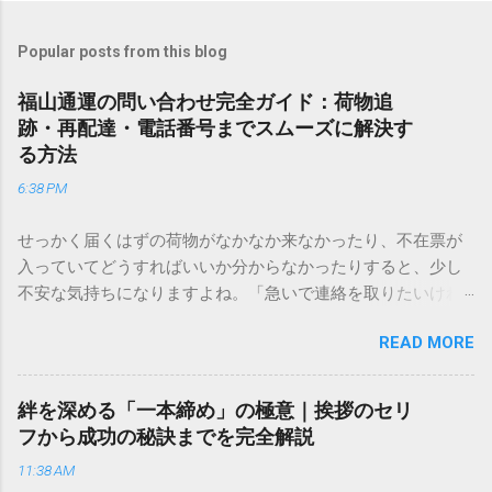
Popular posts from this blog
福山通運の問い合わせ完全ガイド：荷物追
跡・再配達・電話番号までスムーズに解決す
る方法
6:38 PM
せっかく届くはずの荷物がなかなか来なかったり、不在票が
入っていてどうすればいいか分からなかったりすると、少し
不安な気持ちになりますよね。「急いで連絡を取りたいけれ
ど、どこに電話すれば一番早いの？」「ネットで簡単に手続
READ MORE
きできる？」といった疑問を抱える方も多いはずです。 福山
通運は企業間物流のイメージが強いかもしれませんが、個人
向けの宅配サービスも非常に充実しています。大切なのは、
絆を深める「一本締め」の極意｜挨拶のセリ
目的に合わせた適切な連絡先を選ぶことです。この記事で
フから成功の秘訣までを完全解説
は、荷物の追跡確認から営業所への電話連絡、再配達の依頼
11:38 AM
手順まで、初めての方でも迷わずに解決できる方法を詳しく