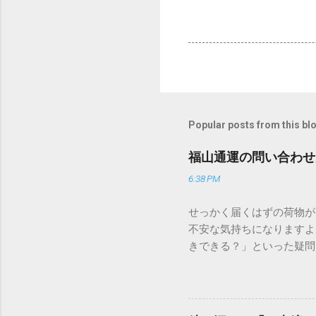
Popular posts from this bl
福山通運の問い合わせ
6:38 PM
せっかく届くはずの荷物が
不安な気持ちになりますよ
きできる？」といった疑問
人向けの宅配サービスも非
は、荷物の追跡確認から営
解説します。 福山通運の
に重量物や大型の荷物、そ