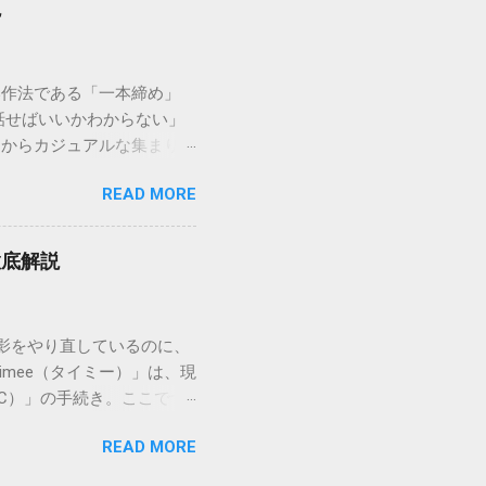
説
に密着した各拠点が配送をコ
まずは、今抱えている悩みが
（配送状況の確認） 問い合
い作法である「一本締め」
現在の荷物がいったいどこに
話せばいいかわからない」
号）を準備する : 送り状
スからカジュアルな集まりま
なります。 確認できる内
具体的なセリフ例まで丁寧に
在配達中かといった詳細なス
READ MORE
はありません。その時間、
待つ必要がありません。 ス
 一本締めがもたらすポジ
イムの状況が表示されます。
感が生まれます。 心地よい
可能です。 2. 電話で
徹底解説
きりと解散することができ
たい」「至急伝達事項があ
拍手の音に込めることがで
打った後に1回）というリズ
影をやり直しているのに、
ぶこともあります。どちらも
mee（タイミー）」は、現
の正しい手順と作法 リー
C）」の手続き。ここでつ
なります。 基本的な流れ
になってしまいます。 実
ます。 締めの目的を伝え
READ MORE
知るだけで解決できるものば
えます。 準備の促し 「お
る主な原因と、誰でも一発で
 「よーおっ」という掛け