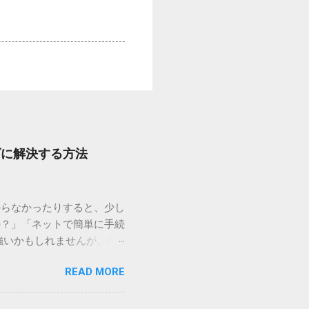
ズに解決する方法
からなかったりすると、少し
の？」「ネットで簡単に手続
強いかもしれませんが、個
を選ぶことです。この記事で
READ MORE
ずに解決できる方法を詳しく
持つ大手運送会社です。特
する場合、他の宅配業者と