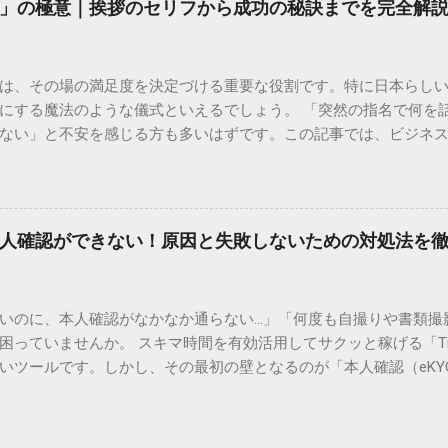
」の極意｜挨拶のセリフから成功の秘訣までを完全解
所ごとの対応が非常にきめ細かい」という特徴があります。地域
現場の状況に合わせた柔軟な相談がしやすいのがメリットです。
かを確認していきましょう。 1. 荷物の状況を今すぐ知りたい場合
は、その場の満足度を決定づける重要な役割です。特に日本らし
まずは「お荷物配達状況照会」を確認するのが最も効率的です。
にする魔法のような儀式といえるでしょう。 「突然の指名で何を
のかは、お手元の番号一つで判明します。 伝票番号（お問い合わせ番
ない」と不安を感じる方も多いはずです。この記事では、ビジネ
ている、数字の並びを確認してください。これが荷物の識別番号に
々と立ち振る舞えるための「一本締め」の作法を、基礎知識から
るか、中継地点を通過したか、最寄りの営業所に到着しているか、現
は？その本質と効果 一本締めは、単に手を叩いて終わらせる作業で
24時間いつでも自分のペースで確認できるため、電話がつながるのを
感謝を、全員の手拍子という形にして刻み込む伝統的な儀礼です。
の操作 : 専用の入力フォームに番号を記載するだけで、リアルタ
出 参加者全員が一斉に同じリズムを刻むことで、集団としての連帯
不在）」になっていれば、そのままスムーズに次の手続きへ移ることも
人確認ができない！原因と失敗しないための対処法を
いう合図が明確になるため、参加者は余韻を大切にしながら、すっ
トな方法 「ネットの状況が変わらない」「届け先や時間を変更し
葉だけでは伝えきれない「お疲れ様」「ありがとう」という想いを、
「一丁締め」の違い 一般的に「パン！パン！パン！パン！」（3回
いのに、本人確認がなかなか通らない…」「何度も自撮りや書類撮
めと呼びますが、一部の地域や習慣ではこれを「一丁締め」と呼
困っていませんか。 スキマ時間を有効活用してサクッと稼げる「Ti
場の雰囲気に合わせて堂々と行いましょう。 失敗しない！一本締め
いツールです。しかし、その最初の壁となるのが「本人確認（eKY
ステップを意識することで、スムーズかつ威厳のある進行が可能に
な求人を目の前にして応募すらできないという、もったいない状況
様、少々お時間を頂戴します」と声をかけ、周囲の視線を自分に向け
失敗する原因の多くは、非常にシンプルで、ちょっとしたコツを
ません。「これにてお開きといたします」など、締める旨を簡潔に伝
公式の審査基準や実際のユーザーの声を徹底分析し、エラーが出
かけ、参加者に手拍子の姿勢をとってもらいます。 掛け声とリズム