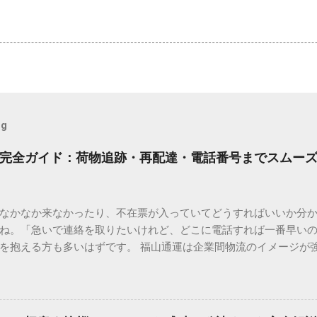
og
完全ガイド：荷物追跡・再配達・電話番号までスムー
なかなか来なかったり、不在票が入っていてどうすればいいか分
ね。「急いで連絡を取りたいけれど、どこに電話すれば一番早い
を抱える方も多いはずです。 福山通運は企業間物流のイメージが
常に充実しています。大切なのは、目的に合わせた適切な連絡先
業所への電話連絡、再配達の依頼手順まで、初めての方でも迷わ
サービスの特徴と強み 福山通運は日本全国に広範なネットワークを
して企業間の輸送において圧倒的な実績を誇ります。 個人で利用