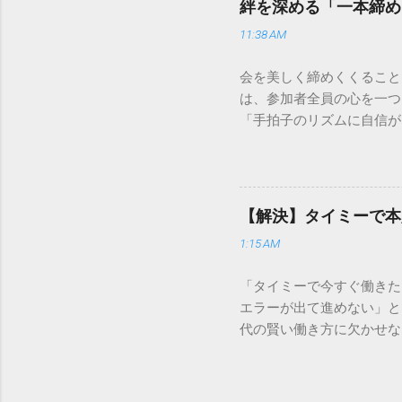
絆を深める「一本締め
少し異なる点として「営業
11:38 AM
ントロールしているため、
どのサービスで解決できる
会を美しく締めくくること
わせの電話をかける前に、
は、参加者全員の心を一つ
あるのか、いつ届く予定な
「手拍子のリズムに自信が
（伝票）の控えに記載され
で、どのような場面でも堂
容 : 集荷が完了してい
解説します。 一本締めと
テータス。 メリット : 
その場所で共有した喜びや
マートフォンやパソコンで
ティブな効果 一体感の創
もしステータスが「持戻（
【解決】タイミーで本
終幕 「ここで終わり」と
直接問い合わせる際のベス
1:15 AM
ます。 感謝の視覚化 言
る」といった場合は、直...
きます。 「一本締め」と
「タイミーで今すぐ働きた
ムで行われるものを一本締
エラーが出て進めない」と
意味合いは同じですので、
代の賢い働き方に欠かせな
ダーを任されたら、以下の
まずいてしまうと、魅力的
注目を集める まずは「皆
は、タイミーの本人確認で
る 長々と語る必要はあり
かりです。この記事では、
手を拝借！」と明るく呼び