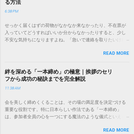
る方法
6:38 PM
せっかく届くはずの荷物がなかなか来なかったり、不在票が
入っていてどうすればいいか分からなかったりすると、少し
不安な気持ちになりますよね。「急いで連絡を取りたいけれ
ど、どこに電話すれば一番早いの？」「ネットで簡単に手続
READ MORE
きできる？」といった疑問を抱える方も多いはずです。 福山
通運は企業間物流のイメージが強いかもしれませんが、個人
向けの宅配サービスも非常に充実しています。大切なのは、
絆を深める「一本締め」の極意｜挨拶のセリ
目的に合わせた適切な連絡先を選ぶことです。この記事で
フから成功の秘訣までを完全解説
は、荷物の追跡確認から営業所への電話連絡、再配達の依頼
11:38 AM
手順まで、初めての方でも迷わずに解決できる方法を詳しく
解説します。 福山通運のサービスの特徴と強み 福山通運は日
会を美しく締めくくることは、その場の満足度を決定づける
本全国に広範なネットワークを持つ大手運送会社です。特に
重要な役割です。特に日本らしい作法である「一本締め」
重量物や大型の荷物、そして企業間の輸送において圧倒的な
は、参加者全員の心を一つにする魔法のような儀式といえる
実績を誇ります。 個人で利用する場合、他の宅配業者と少し
でしょう。 「突然の指名で何を話せばいいかわからない」
異なる点として「営業所ごとの対応が非常にきめ細かい」と
READ MORE
「手拍子のリズムに自信がない」と不安を感じる方も多いは
いう特徴があります。地域に密着した各拠点が配送をコント