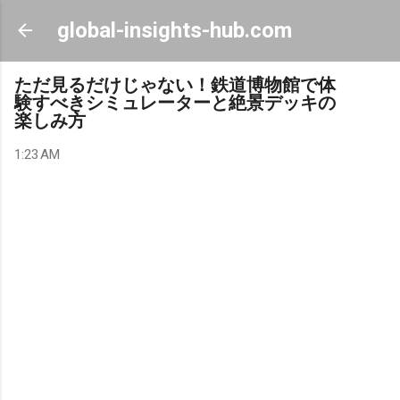
Skip to main content
global-insights-hub.com
ただ見るだけじゃない！鉄道博物館で体
験すべきシミュレーターと絶景デッキの
楽しみ方
1:23 AM