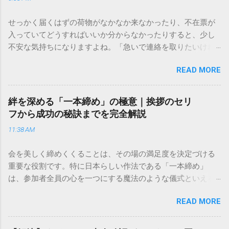
せっかく届くはずの荷物がなかなか来なかったり、不在票が
入っていてどうすればいいか分からなかったりすると、少し
不安な気持ちになりますよね。「急いで連絡を取りたいけれ
ど、どこに電話すれば一番早いの？」「ネットで簡単に手続
READ MORE
きできる？」といった疑問を抱える方も多いはずです。 福山
通運は企業間物流のイメージが強いかもしれませんが、個人
向けの宅配サービスも非常に充実しています。大切なのは、
絆を深める「一本締め」の極意｜挨拶のセリ
目的に合わせた適切な連絡先を選ぶことです。この記事で
フから成功の秘訣までを完全解説
は、荷物の追跡確認から営業所への電話連絡、再配達の依頼
11:38 AM
手順まで、初めての方でも迷わずに解決できる方法を詳しく
解説します。 福山通運のサービスの特徴と強み 福山通運は日
会を美しく締めくくることは、その場の満足度を決定づける
本全国に広範なネットワークを持つ大手運送会社です。特に
重要な役割です。特に日本らしい作法である「一本締め」
重量物や大型の荷物、そして企業間の輸送において圧倒的な
は、参加者全員の心を一つにする魔法のような儀式といえる
実績を誇ります。 個人で利用する場合、他の宅配業者と少し
でしょう。 「突然の指名で何を話せばいいかわからない」
異なる点として「営業所ごとの対応が非常にきめ細かい」と
READ MORE
「手拍子のリズムに自信がない」と不安を感じる方も多いは
いう特徴があります。地域に密着した各拠点が配送をコント
ずです。この記事では、ビジネスからカジュアルな集まりま
ロールしているため、現場の状況に合わせた柔軟な相談がし
で、どのような場面でも堂々と立ち振る舞えるための「一本