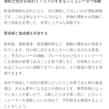
運転士気分を味わう！リアルすぎるシミュレーター体験
鉄道博物館を訪れたなら、ぜひ挑戦してほしいのが運転体験
です。これは単なるゲームではなく、本物の運転士が訓練に
使う技術を応用した、非常にリアルな体験です。
緊張感と達成感を共有する
新幹線、通勤電車、蒸気機関車など、複数の運転台が用意さ
れています。目の前に広がるモニターに映し出される景色
と、手元のレバーの感触。ブレーキをかけるタイミング一つ
にも技術が必要であることを肌で感じると、日頃私たちがど
れほどスムーズに移動できているのか、その裏側の努力を実
感できます。
自分で操縦して目的の場所にぴったりと停車できた時の達成
感は、大人も夢中になるほどの面白さです。整理券制となっ
ていることが多いので、入館したらまず真っ先に、どのシミ
ュレーターを体験したいか決めて、予約状況を確認するよう
にしましょう。