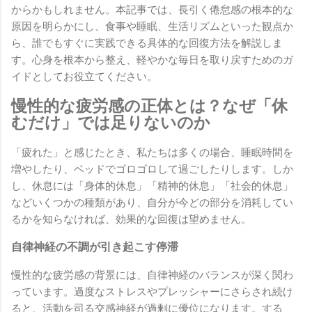
からかもしれません。本記事では、長引く倦怠感の根本的な
原因を明らかにし、食事や睡眠、生活リズムといった観点か
ら、誰でもすぐに実践できる具体的な回復方法を解説しま
す。心身を根本から整え、軽やかな毎日を取り戻すためのガ
イドとしてお役立てください。
慢性的な疲労感の正体とは？なぜ「休
むだけ」では足りないのか
「疲れた」と感じたとき、私たちは多くの場合、睡眠時間を
増やしたり、ベッドでゴロゴロして過ごしたりします。しか
し、休息には「身体的休息」「精神的休息」「社会的休息」
などいくつかの種類があり、自分が今どの部分を消耗してい
るかを知らなければ、効果的な回復は望めません。
自律神経の不調が引き起こす停滞
慢性的な疲労感の背景には、自律神経のバランスが深く関わ
っています。過度なストレスやプレッシャーにさらされ続け
ると、活動を司る交感神経が過剰に優位になります。する