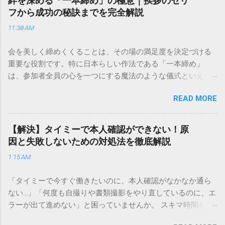
絆を深める「一本締め」の極意｜挨拶のセリ
目的に合わせた適切な連絡先を選ぶことです。この記事で
フから成功の秘訣までを完全解説
は、荷物の追跡確認から営業所への電話連絡、再配達の依頼
11:38 AM
手順まで、初めての方でも迷わずに解決できる方法を詳しく
解説します。 福山通運のサービスの特徴と強み 福山通運は日
会を美しく締めくくることは、その場の満足度を決定づける
本全国に広範なネットワークを持つ大手運送会社です。特に
重要な役割です。特に日本らしい作法である「一本締め」
重量物や大型の荷物、そして企業間の輸送において圧倒的な
は、参加者全員の心を一つにする魔法のような儀式といえる
実績を誇ります。 個人で利用する場合、他の宅配業者と少し
でしょう。 「突然の指名で何を話せばいいかわからない」
異なる点として「営業所ごとの対応が非常にきめ細かい」と
READ MORE
「手拍子のリズムに自信がない」と不安を感じる方も多いは
いう特徴があります。地域に密着した各拠点が配送をコント
ずです。この記事では、ビジネスからカジュアルな集まりま
ロールしているため、現場の状況に合わせた柔軟な相談がし
で、どのような場面でも堂々と立ち振る舞えるための「一本
やすいのがメリットです。まずは、今抱えている悩みがどの
【解決】タイミーで本人確認ができない！原
締め」の作法を、基礎知識から具体的なセリフ例まで丁寧に
サービスで解決できるかを確認していきましょう。 1. 荷物の
因と失敗しないための対処法を徹底解説
解説します。 一本締めとは？その本質と効果 一本締めは、単
状況を今すぐ知りたい場合（配送状況の確認） 問い合わせの
1:15 AM
に手を叩いて終わらせる作業ではありません。その時間、そ
電話をかける前に、まずは「お荷物配達状況照会」を確認す
の場所で共有した喜びや感謝を、全員の手拍子という形にし
るのが最も効率的です。現在の荷物がいったいどこにあるの
「タイミーで今すぐ働きたいのに、本人確認がなかなか通ら
て刻み込む伝統的な儀礼です。 一本締めがもたらすポジティ
か、いつ届く予定なのかは、お手元の番号一つで判明しま
ない…」「何度も自撮りや書類撮影をやり直しているのに、エ
ブな効果 一体感の創出 参加者全員が一斉に同じリズムを刻む
す。 伝票番号（お問い合わせ番号）を準備する : 送り状（伝
ラーが出て進めない」と困っていませんか。 スキマ時間を有
ことで、集団としての連帯感が生まれます。 心地よい終幕
票）の控えに記載されている、数字の並びを確認してくださ
効活用してサクッと稼げる「Timee（タイミー）」は、現代の
「ここで終わり」という合図が明確になるため、参加者は余
い。これが荷物の識別番号になります。 確認できる内容 : 集