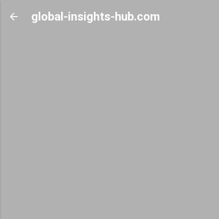
Skip to main content
global-insights-hub.com