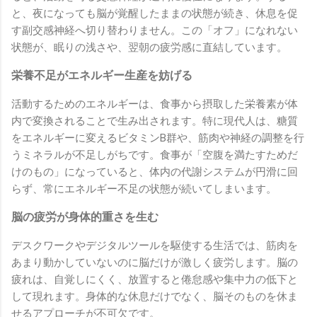
と、夜になっても脳が覚醒したままの状態が続き、休息を促
す副交感神経へ切り替わりません。この「オフ」になれない
状態が、眠りの浅さや、翌朝の疲労感に直結しています。
栄養不足がエネルギー生産を妨げる
活動するためのエネルギーは、食事から摂取した栄養素が体
内で変換されることで生み出されます。特に現代人は、糖質
をエネルギーに変えるビタミンB群や、筋肉や神経の調整を行
うミネラルが不足しがちです。食事が「空腹を満たすためだ
けのもの」になっていると、体内の代謝システムが円滑に回
らず、常にエネルギー不足の状態が続いてしまいます。
脳の疲労が身体的重さを生む
デスクワークやデジタルツールを駆使する生活では、筋肉を
あまり動かしていないのに脳だけが激しく疲労します。脳の
疲れは、自覚しにくく、放置すると倦怠感や集中力の低下と
して現れます。身体的な休息だけでなく、脳そのものを休ま
せるアプローチが不可欠です。