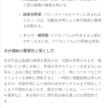
ク質が細胞の修復を助ける。
緑黄色野菜:
ブロッコリーやピーマンに含まれる
ビタミンCは、抗酸化作用により疲労物質の蓄積
を抑制する。
ナッツ・種実類:
マグネシウムが不足すると疲れ
やすくなるため、アーモンドなどの間食は有効。
水分補給の重要性と落とし穴
水分不足は血液の循環を悪化させ、代謝を停滞させます。喉
が渇いたと感じる前に、常温の水やカフェインを含まないお
茶をこまめに飲む習慣をつけましょう。特にコーヒーなどの
カフェインを過剰に摂取すると、一時的に覚醒効果は得られ
ますが、利尿作用により体内の水分やミネラルまで排出して
しまう可能性があります。疲労が強いときは、ハーブティー
や麦茶など、体を穏やかに潤す飲み物を選ぶのが理想的で
す。