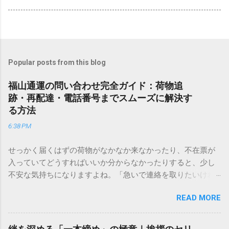
Popular posts from this blog
福山通運の問い合わせ完全ガイド：荷物追
跡・再配達・電話番号までスムーズに解決す
る方法
6:38 PM
せっかく届くはずの荷物がなかなか来なかったり、不在票が
入っていてどうすればいいか分からなかったりすると、少し
不安な気持ちになりますよね。「急いで連絡を取りたいけれ
ど、どこに電話すれば一番早いの？」「ネットで簡単に手続
READ MORE
きできる？」といった疑問を抱える方も多いはずです。 福山
通運は企業間物流のイメージが強いかもしれませんが、個人
向けの宅配サービスも非常に充実しています。大切なのは、