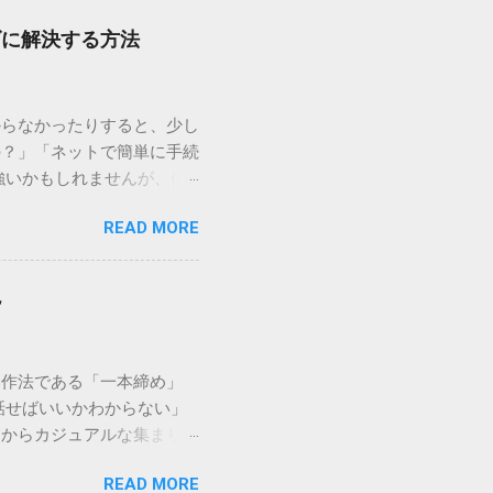
ズに解決する方法
からなかったりすると、少し
の？」「ネットで簡単に手続
強いかもしれませんが、個
を選ぶことです。この記事で
READ MORE
ずに解決できる方法を詳しく
持つ大手運送会社です。特
する場合、他の宅配業者と
説
に密着した各拠点が配送をコ
まずは、今抱えている悩みが
（配送状況の確認） 問い合
い作法である「一本締め」
現在の荷物がいったいどこに
話せばいいかわからない」
号）を準備する : 送り状
スからカジュアルな集まりま
なります。 確認できる内
具体的なセリフ例まで丁寧に
在配達中かといった詳細なス
READ MORE
はありません。その時間、