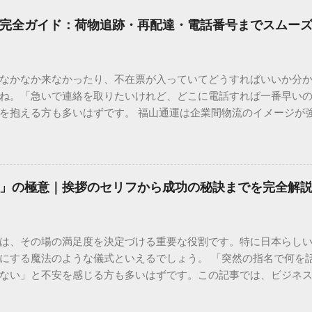
完全ガイド：荷物追跡・再配達・電話番号までスムー
なかなか来なかったり、不在票が入っていてどうすればいいか分
ね。「急いで連絡を取りたいけれど、どこに電話すれば一番早い
を抱える方も多いはずです。 福山通運は企業間物流のイメージが
常に充実しています。大切なのは、目的に合わせた適切な連絡先
業所への電話連絡、再配達の依頼手順まで、初めての方でも迷わ
サービスの特徴と強み 福山通運は日本全国に広範なネットワークを
して企業間の輸送において圧倒的な実績を誇ります。 個人で利用
」の極意｜挨拶のセリフから成功の秘訣までを完全解
所ごとの対応が非常にきめ細かい」という特徴があります。地域
現場の状況に合わせた柔軟な相談がしやすいのがメリットです。
かを確認していきましょう。 1. 荷物の状況を今すぐ知りたい場合
は、その場の満足度を決定づける重要な役割です。特に日本らし
まずは「お荷物配達状況照会」を確認するのが最も効率的です。
にする魔法のような儀式といえるでしょう。 「突然の指名で何を
のかは、お手元の番号一つで判明します。 伝票番号（お問い合わせ番
ない」と不安を感じる方も多いはずです。この記事では、ビジネ
ている、数字の並びを確認してください。これが荷物の識別番号に
々と立ち振る舞えるための「一本締め」の作法を、基礎知識から
るか、中継地点を通過したか、最寄りの営業所に到着しているか、現
は？その本質と効果 一本締めは、単に手を叩いて終わらせる作業で