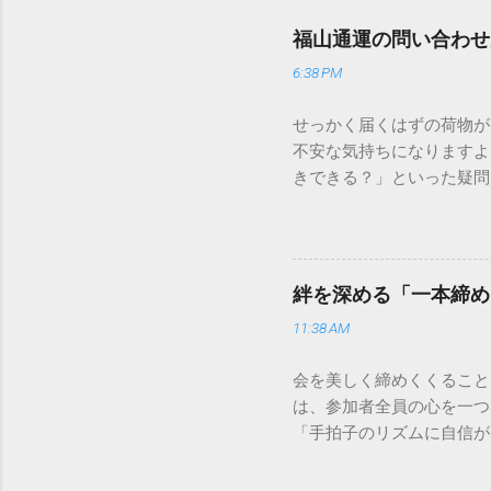
福山通運の問い合わせ
6:38 PM
せっかく届くはずの荷物が
不安な気持ちになりますよ
きできる？」といった疑問
人向けの宅配サービスも非
は、荷物の追跡確認から営
解説します。 福山通運の
に重量物や大型の荷物、そ
絆を深める「一本締め
少し異なる点として「営業
11:38 AM
ントロールしているため、
どのサービスで解決できる
会を美しく締めくくること
わせの電話をかける前に、
は、参加者全員の心を一つ
あるのか、いつ届く予定な
「手拍子のリズムに自信が
（伝票）の控えに記載され
で、どのような場面でも堂
容 : 集荷が完了してい
解説します。 一本締めと