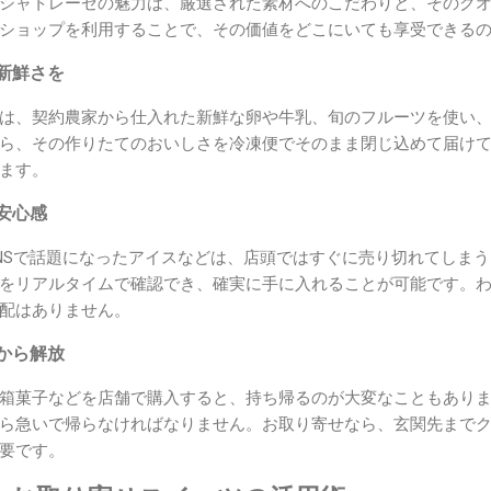
シャトレーゼの魅力は、厳選された素材へのこだわりと、そのク
ショップを利用することで、その価値をどこにいても享受できる
新鮮さを
は、契約農家から仕入れた新鮮な卵や牛乳、旬のフルーツを使い
ら、その作りたてのおいしさを冷凍便でそのまま閉じ込めて届け
ます。
安心感
NSで話題になったアイスなどは、店頭ではすぐに売り切れてしま
をリアルタイムで確認でき、確実に手に入れることが可能です。
配はありません。
から解放
箱菓子などを店舗で購入すると、持ち帰るのが大変なこともあり
ら急いで帰らなければなりません。お取り寄せなら、玄関先まで
要です。