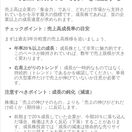
売上高は企業の「集金力」であり、どれだけ市場から支持さ
れているかを示す最大の指標です。成長株であれば、並の企
業以上の成長速度が求められます。
チェックポイント：売上高成長率の目安
まずは過去3年分程度の売上高推移を追いましょう。
年率20％以上の成長：
成長株として非常に魅力的です。
このペースが維持されていれば、数年で売上規模が大き
く変わります。
右肩上がりのトレンド：
成長が一時的なものではなく、
持続的（トレンド）であるかを確認してください。単発
の大型案件だけで売上が伸びていないか注意が必要で
す。
注意すべきポイント：成長の鈍化（減速）
株価は「売上の伸びそのもの」よりも「売上の伸びがどれだ
け続くか（期待値）」に反応します。
前期まで20％成長していた企業が、今期10％に落ち込ん
だ場合、株価は大きく反応（下落）することがありま
す。成長株投資では「成長の減速は致命的な売りサイ
ン」となり得ることを覚えておきましょう。