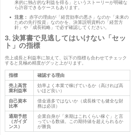
来的に独占的な利益を得る」というストーリーが明確な
ら許容できるケースもあります。
注意：
赤字の理由が「経営効率の悪さ」なのか「未来の
ための先行投資」なのかを、決算説明資料の「経営方
針」や「成長戦略」で必ず確認してください。
3. 決算書で見逃してはいけない「セッ
ト」の指標
売上成長と利益率に加えて、以下の指標も合わせてチェック
すると見極め精度がグッと上がります。
指標
確認する理由
売上高営
効率よく本業で稼げているか（高ければ高
業利益率
いほど良い）
自己資本
借金過多ではないか（成長株でも健全な財
比率
務は必須）
通期予想
企業自身が「来期はこれくらい稼ぐ」と言
（ガイダ
っている数値。この期待値を超えられるか
ンス）
が勝負