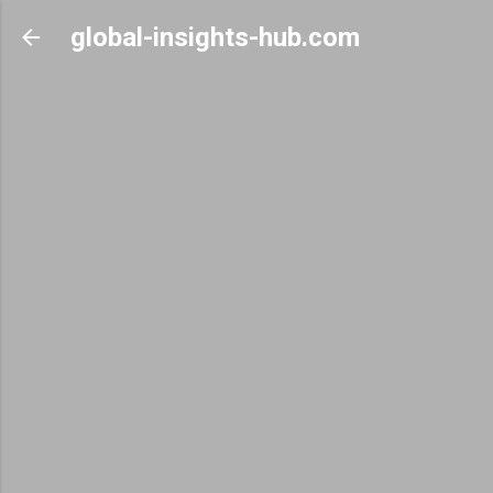
Skip to main content
global-insights-hub.com