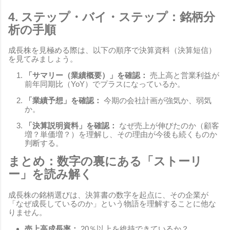
4. ステップ・バイ・ステップ：銘柄分
析の手順
成長株を見極める際は、以下の順序で決算資料（決算短信）
を見てみましょう。
「サマリー（業績概要）」を確認：
売上高と営業利益が
前年同期比（YoY）でプラスになっているか。
「業績予想」を確認：
今期の会社計画が強気か、弱気
か。
「決算説明資料」を確認：
なぜ売上が伸びたのか（顧客
増？単価増？）を理解し、その理由が今後も続くものか
判断する。
まとめ：数字の裏にある「ストーリ
ー」を読み解く
成長株の銘柄選びは、決算書の数字を起点に、その企業が
「なぜ成長しているのか」という物語を理解することに他な
りません。
売上高成長率：
20％以上を維持できているか？