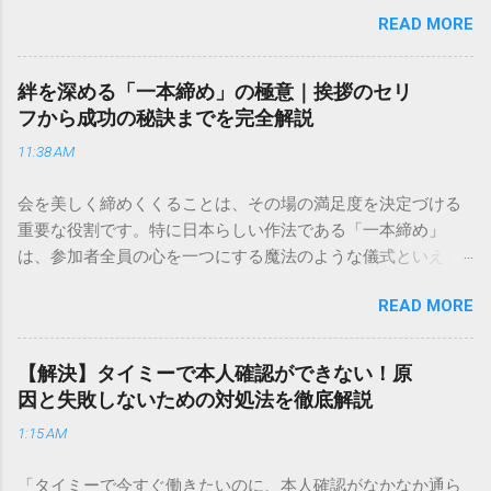
ど、どこに電話すれば一番早いの？」「ネットで簡単に手続
READ MORE
きできる？」といった疑問を抱える方も多いはずです。 福山
通運は企業間物流のイメージが強いかもしれませんが、個人
向けの宅配サービスも非常に充実しています。大切なのは、
絆を深める「一本締め」の極意｜挨拶のセリ
目的に合わせた適切な連絡先を選ぶことです。この記事で
フから成功の秘訣までを完全解説
は、荷物の追跡確認から営業所への電話連絡、再配達の依頼
11:38 AM
手順まで、初めての方でも迷わずに解決できる方法を詳しく
解説します。 福山通運のサービスの特徴と強み 福山通運は日
会を美しく締めくくることは、その場の満足度を決定づける
本全国に広範なネットワークを持つ大手運送会社です。特に
重要な役割です。特に日本らしい作法である「一本締め」
重量物や大型の荷物、そして企業間の輸送において圧倒的な
は、参加者全員の心を一つにする魔法のような儀式といえる
実績を誇ります。 個人で利用する場合、他の宅配業者と少し
でしょう。 「突然の指名で何を話せばいいかわからない」
異なる点として「営業所ごとの対応が非常にきめ細かい」と
READ MORE
「手拍子のリズムに自信がない」と不安を感じる方も多いは
いう特徴があります。地域に密着した各拠点が配送をコント
ずです。この記事では、ビジネスからカジュアルな集まりま
ロールしているため、現場の状況に合わせた柔軟な相談がし
で、どのような場面でも堂々と立ち振る舞えるための「一本
やすいのがメリットです。まずは、今抱えている悩みがどの
【解決】タイミーで本人確認ができない！原
締め」の作法を、基礎知識から具体的なセリフ例まで丁寧に
サービスで解決できるかを確認していきましょう。 1. 荷物の
因と失敗しないための対処法を徹底解説
解説します。 一本締めとは？その本質と効果 一本締めは、単
状況を今すぐ知りたい場合（配送状況の確認） 問い合わせの
1:15 AM
に手を叩いて終わらせる作業ではありません。その時間、そ
電話をかける前に、まずは「お荷物配達状況照会」を確認す
の場所で共有した喜びや感謝を、全員の手拍子という形にし
るのが最も効率的です。現在の荷物がいったいどこにあるの
「タイミーで今すぐ働きたいのに、本人確認がなかなか通ら