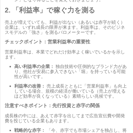
2. 「利益率」で稼ぐ力を測る
売上が増えていても、利益が出ない（あるいは赤字が続く）
企業は、いずれ成長の限界が来ます。利益率は、そのビジネ
スモデルの「強さ」を測るバロメーターです。
チェックポイント：営業利益率の重要性
営業利益率は、本業でどれだけ効率よく稼いでいるかを示し
ます。
高い利益率の企業：
独自技術や圧倒的なブランド力があ
り、他社が安易に参入できない「堀」を持っている可能
性が高いです。
利益率の改善：
売上成長とともに「営業利益率」も向上
している場合、規模の経済が働いている（売上が増える
ほど効率が良くなっている）素晴らしい兆候です。
注意すべきポイント：先行投資と赤字の関係
成長株の中には、あえて赤字を出してまで広告宣伝費や開発
費を投じている企業もあります。
戦略的な赤字：
「今、赤字でも市場シェアを独占し、将