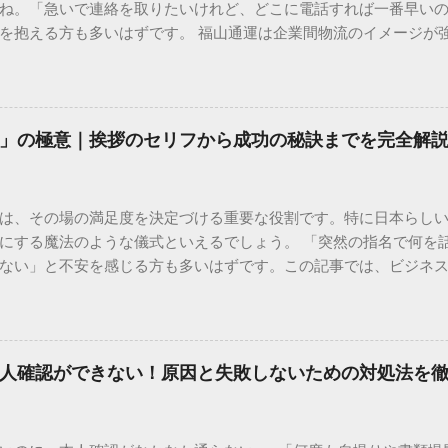
ね。「急いで連絡を取りたいけれど、どこに電話すれば一番早い
を抱える方も多いはずです。 福山通運は企業間物流のイメージが
常に充実しています。大切なのは、目的に合わせた適切な連絡先
業所への電話連絡、再配達の依頼手順まで、初めての方でも迷わ
サービスの特徴と強み 福山通運は日本全国に広範なネットワークを
して企業間の輸送において圧倒的な実績を誇ります。 個人で利用
」の極意｜挨拶のセリフから成功の秘訣までを完全解
所ごとの対応が非常にきめ細かい」という特徴があります。地域
現場の状況に合わせた柔軟な相談がしやすいのがメリットです。
かを確認していきましょう。 1. 荷物の状況を今すぐ知りたい場合
は、その場の満足度を決定づける重要な役割です。特に日本らし
まずは「お荷物配達状況照会」を確認するのが最も効率的です。
にする魔法のような儀式といえるでしょう。 「突然の指名で何を
のかは、お手元の番号一つで判明します。 伝票番号（お問い合わせ番
ない」と不安を感じる方も多いはずです。この記事では、ビジネ
ている、数字の並びを確認してください。これが荷物の識別番号に
々と立ち振る舞えるための「一本締め」の作法を、基礎知識から
るか、中継地点を通過したか、最寄りの営業所に到着しているか、現
は？その本質と効果 一本締めは、単に手を叩いて終わらせる作業で
24時間いつでも自分のペースで確認できるため、電話がつながるのを
感謝を、全員の手拍子という形にして刻み込む伝統的な儀礼です。
の操作 : 専用の入力フォームに番号を記載するだけで、リアルタ
出 参加者全員が一斉に同じリズムを刻むことで、集団としての連帯
不在）」になっていれば、そのままスムーズに次の手続きへ移ることも
人確認ができない！原因と失敗しないための対処法を
いう合図が明確になるため、参加者は余韻を大切にしながら、すっ
トな方法 「ネットの状況が変わらない」「届け先や時間を変更し
葉だけでは伝えきれない「お疲れ様」「ありがとう」という想いを、
「一丁締め」の違い 一般的に「パン！パン！パン！パン！」（3回