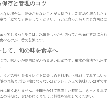
る保存と管理のコツ
わない場合は、乾燥させないことが大切です。新聞紙や濡らした
室で「立てて」保存してください。うどは育った時と同じ方向に
余ってしまった場合は、水気をしっかり切ってから保存容器に入
食べるのが一番の贅沢です。
ーして、旬の味を食卓へ
つで、味わいが劇的に変わる奥深い山菜です。酢水の魔法を活用
。
、うどの香りをダイレクトに楽しめる料理から挑戦してみてはい
販の惣菜とは比べ物にならないほどフレッシュで美味しいはずで
敗は怖くありません。手間をかけて準備した時間は、きっと食卓
この時期に、ぜひ心ゆくまでうど料理を堪能してください。