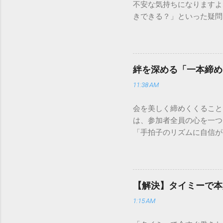
不安な気持ちになりますよ
きできる？」といった疑問
人向けの宅配サービスも非
は、荷物の追跡確認から営
解説します。 福山通運の
に重量物や大型の荷物、そ
絆を深める「一本締め
少し異なる点として「営業
11:38 AM
ントロールしているため、
どのサービスで解決できる
会を美しく締めくくること
わせの電話をかける前に、
は、参加者全員の心を一つ
あるのか、いつ届く予定な
「手拍子のリズムに自信が
（伝票）の控えに記載され
で、どのような場面でも堂
容 : 集荷が完了してい
解説します。 一本締めと
テータス。 メリット : 
その場所で共有した喜びや
マートフォンやパソコンで
ティブな効果 一体感の創
もしステータスが「持戻（
【解決】タイミーで本
終幕 「ここで終わり」と
直接問い合わせる際のベス
1:15 AM
ます。 感謝の視覚化 言
る」といった場合は、直...
きます。 「一本締め」と