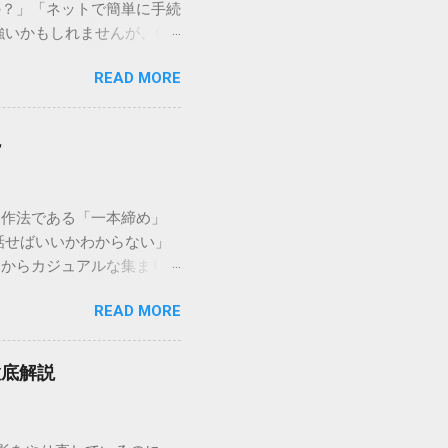
の？」「ネットで簡単に手続
強いかもしれませんが、個
を選ぶことです。この記事で
READ MORE
ずに解決できる方法を詳しく
持つ大手運送会社です。特
する場合、他の宅配業者と
説
に密着した各拠点が配送をコ
まずは、今抱えている悩みが
（配送状況の確認） 問い合
い作法である「一本締め」
現在の荷物がいったいどこに
話せばいいかわからない」
号）を準備する : 送り状
スからカジュアルな集まりま
なります。 確認できる内
具体的なセリフ例まで丁寧に
在配達中かといった詳細なス
READ MORE
はありません。その時間、
待つ必要がありません。 ス
 一本締めがもたらすポジ
イムの状況が表示されます。
感が生まれます。 心地よい
可能です。 2. 電話で
徹底解説
きりと解散することができ
たい」「至急伝達事項があ
拍手の音に込めることがで
打った後に1回）というリズ