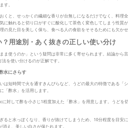
ます。
おくと、せっかくの繊細な香りが台無しになるだけでなく、料理
気に触れると切り口がすぐに酸化して茶色く変色してしまう性質
理の見た目を美しく保ち、食べる人の食欲をそそるためにも欠か
い？用途別・あく抜きの正しい使い分け
まま使うのか」という疑問は非常に多く寄せられます。結論から
方法を使い分けるのが正解です。
：酢水にさらす
いは短時間で火を通すきんぴらなど、うどの最大の特徴である「
に「酢水」を活用します。
0ccに対して酢を小さじ1程度加えた「酢水」を用意します。うどを
。
ぎると水っぽくなり、香りが抜けてしまうため、10分程度を目安
が消え、美しい白さが保たれます。