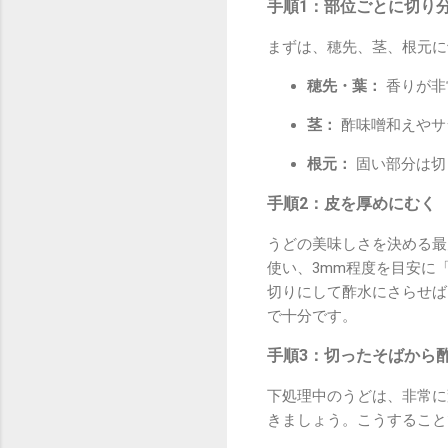
手順1：部位ごとに切り
まずは、穂先、茎、根元に
穂先・葉：
香りが非
茎：
酢味噌和えやサ
根元：
固い部分は切
手順2：皮を厚めにむく
うどの美味しさを決める最
使い、3mm程度を目安に
切りにして酢水にさらせば
で十分です。
手順3：切ったそばから
下処理中のうどは、非常に
きましょう。こうすること