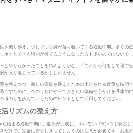
良を乗り越え、少しずつ心身が落ち着いてくる妊娠中期。多くの
しホッとできる時間が持てるようになった方も多いのではないで
っとやりたかったことを始めようかな」「これから何をして過ご
安が入り混じっているかもしれません。
調を整えつつ、新しい家族を迎えるための土台を作る貴重な時間
過ごすために、今のうちにやっておきたい準備や心がけを具体的
の道のりを歩んでいくためのヒントとして活用してください。
生活リズムの整え方
りから始まる妊娠中期は、胎盤が完成し、ホルモンバランスも安定し
きだけで、完全に安心しきってしまうのは注意が必要です。お腹