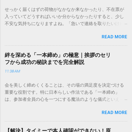
せっかく届くはずの荷物がなかなか来なかったり、不在票が
入っていてどうすればいいか分からなかったりすると、少し
不安な気持ちになりますよね。「急いで連絡を取りたいけれ
ど、どこに電話すれば一番早いの？」「ネットで簡単に手続
READ MORE
きできる？」といった疑問を抱える方も多いはずです。 福山
通運は企業間物流のイメージが強いかもしれませんが、個人
向けの宅配サービスも非常に充実しています。大切なのは、
絆を深める「一本締め」の極意｜挨拶のセリ
目的に合わせた適切な連絡先を選ぶことです。この記事で
フから成功の秘訣までを完全解説
は、荷物の追跡確認から営業所への電話連絡、再配達の依頼
11:38 AM
手順まで、初めての方でも迷わずに解決できる方法を詳しく
解説します。 福山通運のサービスの特徴と強み 福山通運は日
会を美しく締めくくることは、その場の満足度を決定づける
本全国に広範なネットワークを持つ大手運送会社です。特に
重要な役割です。特に日本らしい作法である「一本締め」
重量物や大型の荷物、そして企業間の輸送において圧倒的な
は、参加者全員の心を一つにする魔法のような儀式といえる
実績を誇ります。 個人で利用する場合、他の宅配業者と少し
でしょう。 「突然の指名で何を話せばいいかわからない」
異なる点として「営業所ごとの対応が非常にきめ細かい」と
READ MORE
「手拍子のリズムに自信がない」と不安を感じる方も多いは
いう特徴があります。地域に密着した各拠点が配送をコント
ずです。この記事では、ビジネスからカジュアルな集まりま
ロールしているため、現場の状況に合わせた柔軟な相談がし
で、どのような場面でも堂々と立ち振る舞えるための「一本
やすいのがメリットです。まずは、今抱えている悩みがどの
【解決】タイミーで本人確認ができない！原